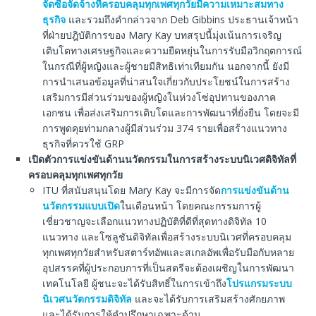
จัดซื้อจัดจ้างที่ครอบคลุมทุกเพศทุกวัยมีความเหมาะสมทาง
ธุรกิจ
และรวมถึงคำกล่าวจาก Deb Gibbins ประธานเจ้าหน้า
ที่ฝ่ายปฎิบัติการของ Mary Kay บทสรุปนี้มุ่งเน้นการเจริญ
เติบโตทางเศรษฐกิจและความยืดหยุ่นในการรับมือวิกฤตการณ์
ในกรณีที่ผู้หญิงและผู้ชายมีสิทธิเท่าเทียมกัน นอกจากนี้ ยังมี
การนำเสนอข้อมูลที่น่าสนใจเกี่ยวกับประโยชน์ในการสร้าง
เสริมการมีส่วนร่วมของผู้หญิงในห่วงโซ่อุปทานของภาค
เอกชน เพื่อส่งเสริมการเติบโตและการพัฒนาที่ยั่งยืน โดยจะมี
การพูดคุยท่ามกลางผู้มีส่วนร่วม 374 รายเพื่อสร้างแนวทาง
ธุรกิจที่ควรใช้ GRP
เปิดตัวการแข่งขันด้านนวัตกรรมในการสร้างระบบนิเวศดิจิทัลที่
ครอบคลุมทุกเพศทุกวัย
ITU ที่สนับสนุนโดย Mary Kay จะมีการจัด
การแข่งขันด้าน
นวัตกรรมแบบเปิด
ในเดือนหน้า โดยคณะกรรมการผู้
เชี่ยวชาญจะเลือกแนวทางปฏิบัติที่ดีที่สุดทางดิจิทัล 10
แนวทาง และโซลูชันดิจิทัลเพื่อสร้างระบบนิเวศที่ครอบคลุม
ทุกเพศทุกวัยสำหรับสตาร์ทอัพและสเกลอัพเพื่อรับมือกับหลาย
อุปสรรคที่ผู้ประกอบการที่เป็นสตรีจะต้องเผชิญในการพัฒนา
เทคโนโลยี ผู้ชนะจะได้รับสิทธิ์ในการเข้าถึง
โปรแกรมระบบ
นิเวศนวัตกรรมดิจิทัล
และจะได้รับการเสริมสร้างศักยภาพ
และได้รับการให้คำปรึกษาเฉพาะด้าน