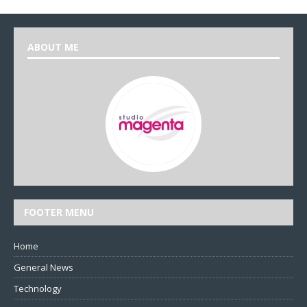
ABOUT ME
FOOTER MENU
Home
General News
Technology