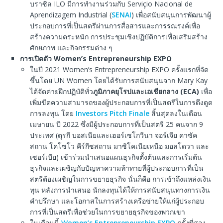
บราซิล ILO มีการทำงานร่วมกับ Serviçio Nacional de
Aprendizagem Industrial (
SENAI
) เพื่อสนับสนุนการพัฒนาผู้
ประกอบการที่เป็นสตรีผ่านการสื่อสารและการรณรงค์เพื่อ
สร้างความตระหนัก การประชุมเชิงปฏิบัติการเพื่อเสริมสร้าง
ศักยภาพ และกิจกรรมต่าง ๆ
การเปิดตัว
Women’s Entrepreneurship EXPO
ในปี 2021 Women’s Entrepreneurship EXPO ครั้งแรกที่จัด
ขึ้นโดย UN Women โดยได้รับการสนับสนุนจาก Mary Kay
ได้จัดค่ายฝึกปฏิบัติทั่ว
ภูมิภาคยุโรปและเอเชียกลาง
(ECA)
เพื่อ
เพิ่มขีดความสามารถของผู้ประกอบการที่เป็นสตรีในการดึงดูด
การลงทุน โดย
Investors Pitch Finale
สิ้นสุดลงในเดือน
เมษายน ปี 2022 ซึ่งมีผู้ประกอบการที่เป็นสตรี 25 คนจาก 9
ประเทศ (ตุรกี บอสเนียและเฮอร์เซโกวีนา จอร์เจีย คาซัค
สถาน โคโซโว คีร์กีซสถาน มาซิโคเนียเหนือ มอลโดวา และ
เซอร์เบีย) เข้าร่วมนำเสนอแผนธุรกิจตั้งต้นและการเริ่มต้น
ธุรกิจและเผชิญกับปัญหาความท้าทายที่ผู้ประกอบการที่เป็น
สตรีต้องเผชิญในการขยายธุรกิจ นั่นก็คือ การเข้าถึงแหล่งเงิน
ทุน หลังการนำเสนอ นักลงทุนได้ให้การสนับสนุนทางการเงิน
คำปรึกษา และโอกาสในการสร้างเครือข่ายให้แก่ผู้ประกอบ
การที่เป็นสตรีเพื่อช่วยในการขยายธุรกิจของพวกเขา
ในเดือนนี้
Women’s Entrepreneurship EXPO
ครั้งที่สอง