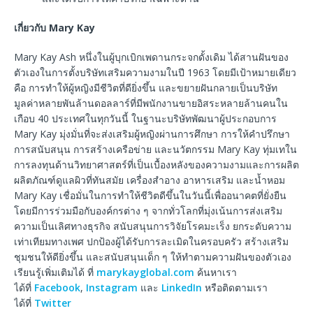
เกี่ยวกับ
Mary Kay
Mary Kay Ash หนึ่งในผู้บุกเบิกเพดานกระจกดั้งเดิม ได้สานฝันของ
ตัวเองในการตั้งบริษัทเสริมความงามในปี 1963 โดยมีเป้าหมายเดียว
คือ การทำให้ผู้หญิงมีชีวิตที่ดียิ่งขึ้น และขยายฝันกลายเป็นบริษัท
มูลค่าหลายพันล้านดอลลาร์ที่มีพนักงานขายอิสระหลายล้านคนใน
เกือบ 40 ประเทศในทุกวันนี้ ในฐานะบริษัทพัฒนาผู้ประกอบการ
Mary Kay มุ่งมั่นที่จะส่งเสริมผู้หญิงผ่านการศึกษา การให้คำปรึกษา
การสนับสนุน การสร้างเครือข่าย และนวัตกรรม Mary Kay ทุ่มเทใน
การลงทุนด้านวิทยาศาสตร์ที่เป็นเบื้องหลังของความงามและการผลิต
ผลิตภัณฑ์ดูแลผิวที่ทันสมัย เครื่องสำอาง อาหารเสริม และน้ำหอม
Mary Kay เชื่อมั่นในการทำให้ชีวิตดีขึ้นในวันนี้เพื่ออนาคตที่ยั่งยืน
โดยมีการร่วมมือกับองค์กรต่าง ๆ จากทั่วโลกที่มุ่งเน้นการส่งเสริม
ความเป็นเลิศทางธุรกิจ สนับสนุนการวิจัยโรคมะเร็ง ยกระดับความ
เท่าเทียมทางเพศ ปกป้องผู้ได้รับการละเมิดในครอบครัว สร้างเสริม
ชุมชนให้ดียิ่งขึ้น และสนับสนุนเด็ก ๆ ให้ทำตามความฝันของตัวเอง
เรียนรู้เพิ่มเติมได้ ที่
marykayglobal.com
ค้นหาเรา
ได้ที่
Facebook
,
Instagram
และ
LinkedIn
หรือติดตามเรา
ได้ที่
Twitter