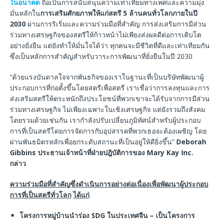
ในอนาคต
ถือเป็นการสนับสนุนความเท่าเทียมทางเพศและความมุ่ง
มั่นหลักใน
การเสริมศักยภาพให้แก่สตรี
5
ล้านคนทั่วโลกภายในปี
2030
ผ่านการริเริ่มและความร่วมมือที่สำคัญ การส่งเสริมการมีส่วน
ร่วมทางเศรษฐกิจของสตรีให้ก้าวหน้าไม่เพียงส่งผลดีต่อการเติบโต
อย่างยั่งยืน แต่ยังทำให้มั่นใจได้ว่า ทุกคนจะมีชีวิตที่ดีและเท่าเทียมกัน
ซึ่งเป็นหลักการสำคัญสำหรับวาระการพัฒนาที่ยั่งยืนในปี 2030
“ด้วยแรงบันดาลใจจากพันธกิจของเราในฐานะที่เป็นบริษัทพัฒนาผู้
ประกอบการที่ก่อตั้งขึ้นโดยสตรีเพื่อสตรี เราเชื่อว่าการลงทุนและการ
ส่งเสริมสตรีให้ตระหนักถึงประโยชน์ที่พวกเขาจะได้รับจากการมีส่วน
ร่วมทางเศรษฐกิจ ไม่เพียงเฉพาะในเชิงเศรษฐกิจ แต่ยังรวมถึงสังคม
โดยรวมด้วยเช่นกัน เรากำลังปรับเปลี่ยนภูมิทัศน์สำหรับผู้ประกอบ
การที่เป็นสตรีโดยการจัดการกับอุปสรรคที่พวกเธอจะต้องเผชิญ โดย
ผ่านพันธมิตรหลักเพื่อยกระดับสถานะที่เป็นอยู่ให้ดียิ่งขึ้น”
Deborah
Gibbins
ประธานเจ้าหน้าที่ฝ่ายปฎิบัติการของ
Mary Kay Inc.
กล่าว
ความร่วมมือที่สำคัญซึ่งดำเนินการอย่างต่อเนื่องเพื่อพัฒนาผู้ประกอบ
การที่เป็นสตรีทั่วโลก
ได้แก่
โครงการหมู่บ้านนำร่อง
SDG
ในประเทศจีน
–
เป็นโครงการ