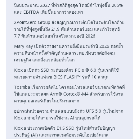
ปีงบประมาณ 2027 ที่ทำสถิติสูงสุด โดยมีกำไรพุ่งขึ้น 205%
และ EBITDA เพิ่มขึ้นมากกว่าสองเท่า
2PointZero Group ส่งสัญญาณการเติบโตในระดับโลกด้วย
รายได้ที่พุ่งสูงขึ้นถึง 21.9 พันล้านเดอร์แฮม และกำไรสุทธิ
7.7 พันล้านเดอร์แฮมในครึ่งแรกของปี 2026
Mary Kay เปิดตัวรายงานความยั่งยืนประจำปี 2026 ตอกย้ำ
ความคืบหน้าครั้งสำคัญด้านผลกระทบเชิงบวกต่อสังคม
เศรษฐกิจ และสิ่งแวดล้อมทั่วโลก
Kioxia เปิดตัว SSD ระดับองค์กร PCIe ® 6.0 รุ่นแรกที่ใช้
หน่วยความจำแฟลช BiCS FLASH™ รุ่นที่ 10 ล่าสุด
Toshiba เริ่มการผลิตไมโครคอนโทรลเลอร์ขนาดกะทัดรัดที่
ใช้แกนประมวลผล Arm® Cortex®-M4 สำหรับการใช้งาน
ควบคุมมอเตอร์เดี่ยวในปริมาณมาก
อุปกรณ์หน่วยความจำแฟลชแบบฝังตัว UFS 5.0 รุ่นใหม่จาก
Kioxia ช่วยให้สามารถใช้งาน AI บนอุปกรณ์ได้
Kioxia ประกาศเปิดตัว E1.S SSD รุ่นใหม่สำหรับปัญญา
ประดิษฐ์ (AI) และสภาพแวดล้อมระดับไฮเปอร์สเกล