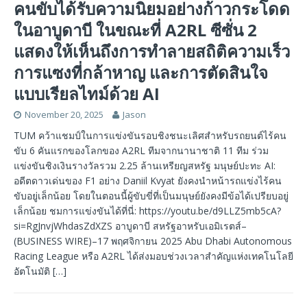
คนขับได้รับความนิยมอย่างก้าวกระโดด
ในอาบูดาบี ในขณะที่ A2RL ซีซั่น 2
แสดงให้เห็นถึงการทำลายสถิติความเร็ว
การแซงที่กล้าหาญ และการตัดสินใจ
แบบเรียลไทม์ด้วย AI
November 20, 2025
Jason
TUM คว้าแชมป์ในการแข่งขันรอบชิงชนะเลิศสำหรับรถยนต์ไร้คน
ขับ 6 คันแรกของโลกของ A2RL ทีมจากนานาชาติ 11 ทีม ร่วม
แข่งขันชิงเงินรางวัลรวม 2.25 ล้านเหรียญสหรัฐ มนุษย์ปะทะ AI:
อดีตดาวเด่นของ F1 อย่าง Daniil Kvyat ยังคงนำหน้ารถแข่งไร้คน
ขับอยู่เล็กน้อย โดยในตอนนี้ผู้ขับขี่ที่เป็นมนุษย์ยังคงมีข้อได้เปรียบอยู่
เล็กน้อย ชมการแข่งขันได้ที่นี่: https://youtu.be/d9LLZ5mb5cA?
si=RgJnvjWhdasZdXZS อาบูดาบี สหรัฐอาหรับเอมิเรตส์–
(BUSINESS WIRE)–17 พฤศจิกายน 2025 Abu Dhabi Autonomous
Racing League หรือ A2RL ได้ส่งมอบช่วงเวลาสำคัญแห่งเทคโนโลยี
อัตโนมัติ
[…]