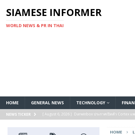
SIAMESE INFORMER
WORLD NEWS & PR IN THAI
HOME
GENERAL NEWS
TECHNOLOGY
FINAN
[ August 6, 2026 ]
Darwinbox ประกาศเปิดตัว Cortex แพลตฟ
NEWS TICKER
[ August 6, 2026 ]
Multiplier ระดมทุนรอบ Series B ได้ 3
HOME
L
FEATURED