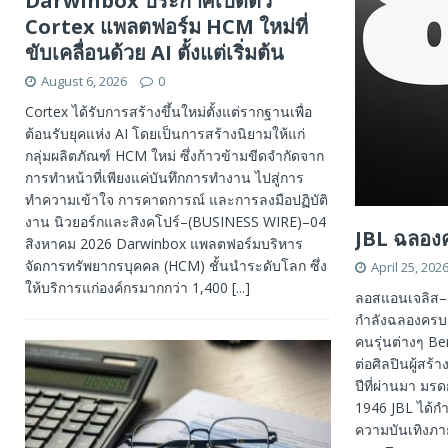
Darwinbox ประกาศเปิดตัว
Cortex แพลตฟอร์ม HCM ใหม่ที่
ขับเคลื่อนด้วย AI ตั้งแต่เริ่มต้น
August 6, 2026
0
Cortex ได้รับการสร้างขึ้นใหม่ตั้งแต่รากฐานเพื่อ
ต้อนรับยุคแห่ง AI โดยเป็นการสร้างนิยามให้แก่
กลุ่มผลิตภัณฑ์ HCM ใหม่ ซึ่งก้าวข้ามขีดจำกัดจาก
การทำหน้าที่เพียงแค่บันทึกการทำงาน ไปสู่การ
ทำความเข้าใจ การคาดการณ์ และการลงมือปฏิบัติ
งาน นิวยอร์กและสิงคโปร์–(BUSINESS WIRE)–04
JBL ฉลองค
สิงหาคม 2026 Darwinbox แพลตฟอร์มบริหาร
จัดการทรัพยากรบุคคล (HCM) ชั้นนำระดับโลก ซึ่ง
April 25, 202
ให้บริการแก่องค์กรมากกว่า 1,400
[...]
ลอสแอนเจลิส–
กำลังฉลองครบร
คนรุ่นต่างๆ Be
ต่อศิลปินผู้สร
ปีที่ผ่านมา มรด
1946 JBL ได้ก
ความบันเทิงภา