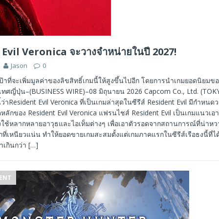
Evil Veronica จะวางจำหน่ายในปี 2027!
Jason
0
ป้าที่จะเพิ่มมูลค่าของลิขสิทธิ์เกมนี้ให้สูงขึ้นไปอีก โดยการนำเกมยอดนิยมขอ
เทศญี่ปุ่น–(BUSINESS WIRE)–08 มิถุนายน 2026 Capcom Co., Ltd. (TOKY
ว่าResident Evil Veronica ที่เป็นเกมล่าสุดในซีรีส์ Resident Evil มีกำหน
ลักของ Resident Evil Veronica แฟรนไชส์ ​​Resident Evil เป็นเกมแนวเอ
ต้องใช้หลากหลายอาวุธและไอเท็มต่างๆ เพื่อเอาตัวรอดจากสถานการณ์ที่น่าห
ที่เหนียวแน่น ทำให้ยอดขายเกมสะสมตั้งแต่เกมภาคแรกในซีรีส์เรือธงนี้ที่ได้
่าเกินกว่า
[…]
ENT