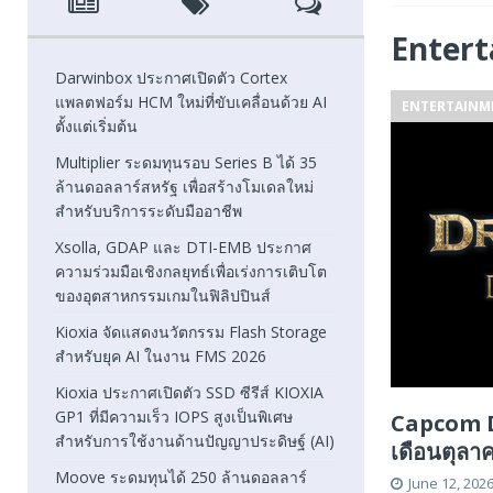
[ August 6, 2026 ]
Xsolla, GDAP และ DTI-EMB ประกาศความ
Enter
FEATURED
Darwinbox ประกาศเปิดตัว Cortex
แพลตฟอร์ม HCM ใหม่ที่ขับเคลื่อนด้วย AI
ENTERTAINM
[ August 5, 2026 ]
Kioxia จัดแสดงนวัตกรรม Flash Stora
ตั้งแต่เริ่มต้น
[ August 5, 2026 ]
Kioxia ประกาศเปิดตัว SSD ซีรีส์ KIOXI
Multiplier ระดมทุนรอบ Series B ได้ 35
ล้านดอลลาร์สหรัฐ เพื่อสร้างโมเดลใหม่
FEATURED
สำหรับบริการระดับมืออาชีพ
Xsolla, GDAP และ DTI-EMB ประกาศ
ความร่วมมือเชิงกลยุทธ์เพื่อเร่งการเติบโต
ของอุตสาหกรรมเกมในฟิลิปปินส์
Kioxia จัดแสดงนวัตกรรม Flash Storage
สำหรับยุค AI ในงาน FMS 2026
Kioxia ประกาศเปิดตัว SSD ซีรีส์ KIOXIA
GP1 ที่มีความเร็ว IOPS สูงเป็นพิเศษ
Capcom Dr
สำหรับการใช้งานด้านปัญญาประดิษฐ์ (AI)
เดือนตุลา
Moove ระดมทุนได้ 250 ล้านดอลลาร์
June 12, 202