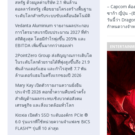
สหรัฐ ด้วยมูลค่าบริษัท 2.1 พันล้าน
– Capcom ต้องก
ดอลลาร์สหรัฐ เพื่อขยายโครงสร้างพื้นฐาน
ซาก้า ญี่ปุ่น
ระดับโลกสำหรับระบบขับเคลื่อนอัตโนมัติ
วันนี้ว่า Drag
Vedanta Aluminium รายงานผลประกอบ
กำหนดวางจำหน่
การไตรมาสแรกปีงบประมาณ 2027 ที่ทำ
สถิติสูงสุด โดยมีกำไรพุ่งขึ้น 205% และ
EBITDA เพิ่มขึ้นมากกว่าสองเท่า
ENTERTAINM
2PointZero Group ส่งสัญญาณการเติบโต
ในระดับโลกด้วยรายได้ที่พุ่งสูงขึ้นถึง 21.9
พันล้านเดอร์แฮม และกำไรสุทธิ 7.7 พัน
ล้านเดอร์แฮมในครึ่งแรกของปี 2026
Mary Kay เปิดตัวรายงานความยั่งยืน
ประจำปี 2026 ตอกย้ำความคืบหน้าครั้ง
สำคัญด้านผลกระทบเชิงบวกต่อสังคม
เศรษฐกิจ และสิ่งแวดล้อมทั่วโลก
Kioxia เปิดตัว SSD ระดับองค์กร PCIe ®
6.0 รุ่นแรกที่ใช้หน่วยความจำแฟลช BiCS
FLASH™ รุ่นที่ 10 ล่าสุด