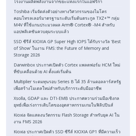
โรงงานผลิตพลังงานจากขยะแห่งแรกในแอฟริกา
Toshiba เริ่มจัดส่งตัวอย่างทางวิศวกรรมของไมโคร
คอนโทรลเลอร์มาตรฐานระดับเริ่มต้นตระกูล TXZ+™ กลุ่ม
M4V ที่ใช้แกนประมวลผล Arm® Cortex® ‑M4 สำหรับ
แอปพลิเคชันควบคุมระบบแล้ว
SSD ซีรีส์ KIOXIA GP Super High IOPS ได้รับรางวัล ‘Best
of Show’ ในงาน FMS: the Future of Memory and
Storage 2026
Darwinbox ประกาศเปิดตัว Cortex แพลตฟอร์ม HCM ใหม่
ที่ขับเคลื่อนด้วย AI ตั้งแต่เริ่มต้น
Multiplier ระดมทุนรอบ Series B ได้ 35 ล้านดอลลาร์สหรัฐ
เพื่อสร้างโมเดลใหม่สำหรับบริการระดับมืออาชีพ
Xsolla, GDAP และ DTI-EMB ประกาศความร่วมมือเชิงกล
ยุทธ์เพื่อเร่งการเติบโตของอุตสาหกรรมเกมในฟิลิปปินส์
Kioxia จัดแสดงนวัตกรรม Flash Storage สำหรับยุค AI ใน
งาน FMS 2026
Kioxia ประกาศเปิดตัว SSD ซีรีส์ KIOXIA GP1 ที่มีความเร็ว