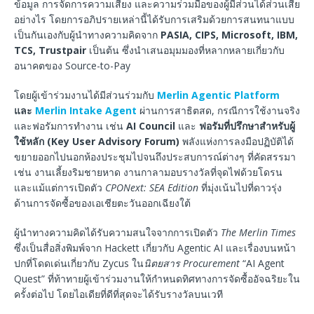
ข้อมูล การจัดการความเสี่ยง และความร่วมมือของผู้มีส่วนได้ส่วนเสีย
อย่างไร โดยการอภิปรายเหล่านี้ได้รับการเสริมด้วยการสนทนาแบบ
เป็นกันเองกับผู้นำทางความคิดจาก
PASIA, CIPS, Microsoft, IBM,
TCS, Trustpair
เป็นต้น ซึ่งนำเสนอมุมมองที่หลากหลายเกี่ยวกับ
อนาคตของ Source-to-Pay
โดยผู้เข้าร่วมงานได้มีส่วนร่วมกับ
Merlin Agentic Platform
และ
Merlin Intake Agent
ผ่านการสาธิตสด, กรณีการใช้งานจริง
และฟอรัมการทำงาน เช่น
AI Council
และ
ฟอรัมที่ปรึกษาสำหรับผู้
ใช้หลัก (Key User Advisory Forum)
พลังแห่งการลงมือปฏิบัติได้
ขยายออกไปนอกห้องประชุมไปจนถึงประสบการณ์ต่างๆ ที่คัดสรรมา
เช่น งานเลี้ยงริมชายหาด งานกาลามอบรางวัลที่จุดไฟด้วยโดรน
และแม้แต่การเปิดตัว
CPONext: SEA Edition
ที่มุ่งเน้นไปที่ดาวรุ่ง
ด้านการจัดซื้อของเอเชียตะวันออกเฉียงใต้
ผู้นำทางความคิดได้รับความสนใจจากการเปิดตัว
The Merlin Times
ซึ่งเป็นสื่อสิ่งพิมพ์จาก Hackett เกี่ยวกับ Agentic AI และเรื่องบนหน้า
ปกที่โดดเด่นเกี่ยวกับ Zycus ใน
นิตยสาร Procurement
“AI Agent
Quest” ที่ท้าทายผู้เข้าร่วมงานให้กำหนดทิศทางการจัดซื้ออัจฉริยะใน
ครั้งต่อไป โดยไอเดียที่ดีที่สุดจะได้รับรางวัลบนเวที