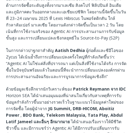
ด้านการจัดซื้อระดับสูงทั้งจากมาเลเซีย สิงคโปร์ ฟิลิปปินส์ อินเดีย
และภูมิภาคตะวันออกกลางและเอเชียแปซิฟิก โดยงานนี้จัดขึ้นในวัน
ที่ 23–24 เมษายน 2025 ที่ Lexis Hibiscus ในพอร์ตดิกสัน ใกล้
กัวลาลัมเปอร์ มาเลเซีย โดยงานดังกล่าวจัดขึ้นเป็นเวลา 2 วัน โดย
เน้นที่การใช้งานจริงของ Agentic AI การประสานงานการรับข้อมูล
ขั้นสูง และการเปลี่ยนแปลงเชิงกลยุทธ์ใน Source-to-Pay (S2P)
ในการกล่าวปาฐกถาสำคัญ
Aatish Dedhia
ผู้ก่อตั้งและซีอีโอของ
Zycus ได้เน้นย้ำถึงการเปลี่ยนแปลงครั้งใหญ่ที่กำลังเกิดขึ้นว่า:
“Agentic AI ไม่ใช่แค่สิ่งที่ปรารถนา แต่เป็นสิ่งที่ใช้งานได้จริง การจัด
ซื้อในปัจจุบันพร้อมแล้วในตอนนี้ที่จะนำการเปลี่ยนแปลงองค์กรผ่าน
การประสานงานอัจฉริยะและการบูรณาการข้อมูลเชิงลึก”
ด้วยข้อมูลเชิงลึกจากนักวิเคราะห์ของ
Patrick Reymann จาก IDC
Horizon SEA ได้นำเสนอมุมมองที่น่าสนใจเกี่ยวกับสาเหตุที่การรับ
ข้อมูลกำลังก้าวขึ้นมาอย่างรวดเร็วในฐานะแนวโน้มมูลค่าใหม่ของ
การจัดซื้อ โดยผู้นำจาก
JG Summit, DRB-HICOM, Aboitiz
Power
,
BDO Bank,
Telekom Malaysia, Tata Play, Abdul
Latif Jameel และอื่นๆ อีกมากมาย
ได้นำเสนอเรื่องราวให้มีชีวิต
ชีวาขึ้น และมีการแชร์ว่า Agentic AI ได้มีการปรับเปลี่ยนการรับ