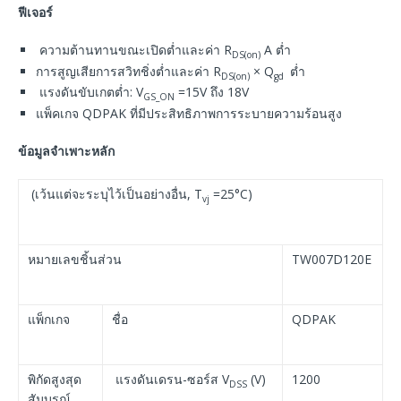
ฟีเจอร์
ความต้านทานขณะเปิดต่ำและค่า R
A ต่ำ
DS(on)
การสูญเสียการสวิทชิ่งต่ำและค่า R
× Q
ต่ำ
DS(on)
gd
แรงดันขับเกตต่ำ: V
=15V ถึง 18V
GS_ON
แพ็คเกจ QDPAK ที่มีประสิทธิภาพการระบายความร้อนสูง
ข้อมูลจำเพาะหลัก
(เว้นแต่จะระบุไว้เป็นอย่างอื่น, T
=25°C)
vj
หมายเลขชิ้นส่วน
TW007D120E
แพ็กเกจ
ชื่อ
QDPAK
พิกัดสูงสุด
แรงดันเดรน-ซอร์ส V
(V)
1200
DSS
สัมบูรณ์