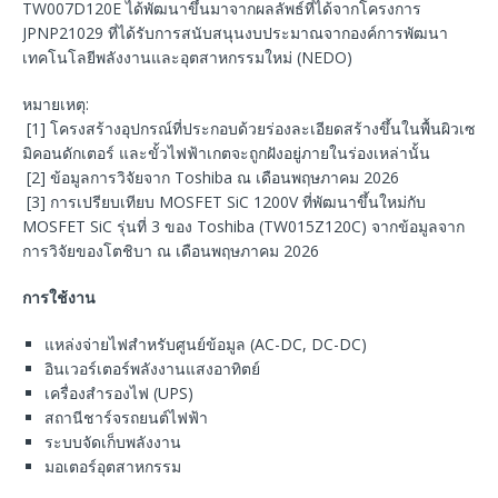
TW007D120E ได้พัฒนาขึ้นมาจากผลลัพธ์ที่ได้จากโครงการ
JPNP21029 ที่ได้รับการสนับสนุนงบประมาณจากองค์การพัฒนา
เทคโนโลยีพลังงานและอุตสาหกรรมใหม่ (NEDO)
หมายเหตุ:
[1] โครงสร้างอุปกรณ์ที่ประกอบด้วยร่องละเอียดสร้างขึ้นในพื้นผิวเซ
มิคอนดักเตอร์ และขั้วไฟฟ้าเกตจะถูกฝังอยู่ภายในร่องเหล่านั้น
[2] ข้อมูลการวิจัยจาก Toshiba ณ เดือนพฤษภาคม 2026
[3] การเปรียบเทียบ MOSFET SiC 1200V ที่พัฒนาขึ้นใหม่กับ
MOSFET SiC รุ่นที่ 3 ของ Toshiba (TW015Z120C) จากข้อมูลจาก
การวิจัยของโตชิบา ณ เดือนพฤษภาคม 2026
การใช้งาน
แหล่งจ่ายไฟสำหรับศูนย์ข้อมูล (AC-DC, DC-DC)
อินเวอร์เตอร์พลังงานแสงอาทิตย์
เครื่องสำรองไฟ (UPS)
สถานีชาร์จรถยนต์ไฟฟ้า
ระบบจัดเก็บพลังงาน
มอเตอร์อุตสาหกรรม