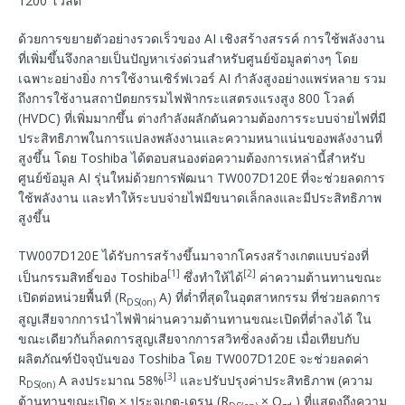
1200 โวลต์
ด้วยการขยายตัวอย่างรวดเร็วของ AI เชิงสร้างสรรค์ การใช้พลังงาน
ที่เพิ่มขึ้นจึงกลายเป็นปัญหาเร่งด่วนสำหรับศูนย์ข้อมูลต่างๆ โดย
เฉพาะอย่างยิ่ง การใช้งานเซิร์ฟเวอร์ AI กำลังสูงอย่างแพร่หลาย รวม
ถึงการใช้งานสถาปัตยกรรมไฟฟ้ากระแสตรงแรงสูง 800 โวลต์
(HVDC) ที่เพิ่มมากขึ้น ต่างกำลังผลักดันความต้องการระบบจ่ายไฟที่มี
ประสิทธิภาพในการแปลงพลังงานและความหนาแน่นของพลังงานที่
สูงขึ้น โดย Toshiba ได้ตอบสนองต่อความต้องการเหล่านี้สำหรับ
ศูนย์ข้อมูล AI รุ่นใหม่ด้วยการพัฒนา TW007D120E ที่จะช่วยลดการ
ใช้พลังงาน และทำให้ระบบจ่ายไฟมีขนาดเล็กลงและมีประสิทธิภาพ
สูงขึ้น
TW007D120E ได้รับการสร้างขึ้นมาจากโครงสร้างเกตแบบร่องที่
[1]
[2]
เป็นกรรมสิทธิ์ของ Toshiba
ซึ่งทำให้ได้
ค่าความต้านทานขณะ
เปิดต่อหน่วยพื้นที่ (R
A) ที่ต่ำที่สุดในอุตสาหกรรม ที่ช่วยลดการ
DS(on)
สูญเสียจากการนำไฟฟ้าผ่านความต้านทานขณะเปิดที่ต่ำลงได้ ใน
ขณะเดียวกันก็ลดการสูญเสียจากการสวิทชิ่งลงด้วย เมื่อเทียบกับ
ผลิตภัณฑ์ปัจจุบันของ Toshiba โดย TW007D120E จะช่วยลดค่า
[3]
R
A ลงประมาณ 58%
และปรับปรุงค่าประสิทธิภาพ (ความ
DS(on)
ต้านทานขณะเปิด × ประจุเกต-เดรน (R
× Q
) ที่แสดงถึงความ