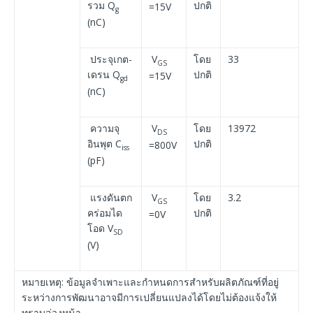
รวม Q
ปกติ
=15V
g
(nC)
ประจุเกต-
V
โดย
33
GS
เดรน Q
ปกติ
=15V
gd
(nC)
ความจุ
V
โดย
13972
DS
อินพุต C
ปกติ
=800V
iss
(pF)
แรงดันตก
V
โดย
3.2
GS
คร่อมได
ปกติ
=0V
โอด V
SD
(V)
หมายเหตุ: ข้อมูลจำเพาะและกำหนดการสำหรับผลิตภัณฑ์ที่อยู่
ระหว่างการพัฒนาอาจมีการเปลี่ยนแปลงได้โดยไม่ต้องแจ้งให้
ทราบล่วงหน้า