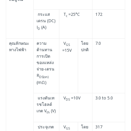
กระแส
T
=25°C
172
c
เดรน (DC)
I
(A)
D
คุณลักษณะ
ความ
V
โดย
7.0
GS
ทางไฟฟ้า
ต้านทาน
ปกติ
=15V
การเปิด
ของแหล่ง
จ่าย-เดรน
R
DS(on)
(mΩ)
แรงดันเท
V
=10V
3.0 to 5.0
DS
รชโฮลด์
เกต V
(V)
th
ประจุเกต
V
โดย
317
GS