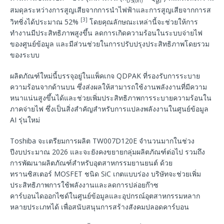
DS(on)
gd
สมดุลระหว่างการสูญเสียจากการนำไฟฟ้าและการสูญเสียจากการส
[3]
วิทชิ่งได้ประมาณ 52%
โดยคุณลักษณะเหล่านี้จะช่วยให้การ
ทำงานมีประสิทธิภาพสูงขึ้น ลดการเกิดความร้อนในระบบจ่ายไฟ
ของศูนย์ข้อมูล และมีส่วนช่วยในการปรับปรุงประสิทธิภาพโดยรวม
ของระบบ
ผลิตภัณฑ์ใหม่นี้บรรจุอยู่ในแพ็คเกจ QDPAK ที่รองรับการระบาย
ความร้อนจากด้านบน ซึ่งส่งผลให้สามารถใช้งานพลังงานที่มีความ
หนาแน่นสูงขึ้นได้และช่วยเพิ่มประสิทธิภาพการระบายความร้อนใน
ภาคจ่ายไฟ ซึ่งเป็นสิ่งสำคัญสำหรับการแปลงพลังงานในศูนย์ข้อมูล
AI รุ่นใหม่
Toshiba จะเตรียมการผลิต TW007D120E จำนวนมากในช่วง
ปีงบประมาณ 2026 และจะยังคงขยายกลุ่มผลิตภัณฑ์ต่อไป รวมถึง
การพัฒนาผลิตภัณฑ์สำหรับอุตสาหกรรมยานยนต์ ด้วย
ทรานซิสเตอร์ MOSFET ชนิด SiC เกตแบบร่อง บริษัทจะช่วยเพิ่ม
ประสิทธิภาพการใช้พลังงานและลดการปล่อยก๊าซ
คาร์บอนไดออกไซด์ในศูนย์ข้อมูลและอุปกรณ์อุตสาหกรรมหลาก
หลายประเภทได้ เพื่อสนับสนุนการสร้างสังคมปลอดคาร์บอน