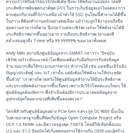
ความเร็วให้กับฮาร์ดแวร์เป็นพิเศษ ซึ่งจะใช้พลังงานน้อยลง โดยที่
ประสิทธิภาพอินพุต/เอาต์พุต (I/O) ในการเก็บข้อมูลเอาไม่ลดลง การ
ควบคุมปริมาณที่ไร้การเหนี่ยวนำทำให้ SSD รุ่นใหม่นี้ทำงานได้ดีขึ้น
ในภาวะที่ต้องทำงานหนักอย่างต่อเนื่อง แม้ว่าจะถูกใช้งานจนถึงขีด
สุดความสามารถก็ตาม นี่แปลว่าแต่ละเซิร์ฟเวอร์จะใช้พลังงานได้มี
ประสิทธิภาพมากขึ้นอย่างมาก รวมถึงประสิทธิภาพเวลาแฝงที่
สม่ำเสมอสูงถึง 7-nine หรือ 99.99999% ของเวลาทั้งหมด
Andy Mills สถาปนิกศูนย์ข้อมูลจาก SMART กล่าวว่า “ปัจจุบัน
เซิร์ฟเวอร์ระดับแนวหน้าไม่เพียงแต่ต้องรับมือกับการรับส่งข้อมูล
จำนวนมากเพื่อให้กระบวนการต่างๆ ทำงานได้ เช่น แมชชีนเลิร์นนิง
ปัญญาประดิษฐ์ และ IoT เท่านั้น แต่ยังต้องใช้พลังงานให้ประหยัด
ขึ้นด้วย” “เราต่างก็คาดหวังให้ศูนย์ข้อมูลทำงานให้มีประสิทธิภาพ
และประหยัดพลังงานมากขึ้นเรื่อยๆ เพราะมีเวิร์กโหลดแบบใหม่ๆ ให้
ศูนย์ข้อมูลต้องจัดการ ซึ่งจำเป็นต้องมีการประมวลผลข้อมูลจาก
อุปกรณ์ยุคใหม่มากมายที่เพิ่มขึ้นตลอดเวลา"
ไดรฟ์สำหรับศูนย์ข้อมูลอย่าง PCIe Gen 4 ตระกูล DC4800 นั้นเป็น
ไปตามมาตรฐานพื้นที่จัดเก็บข้อมูล Open Compute Project หรือ
OCP 1.0 NVMe และมีความจุสูงสุด 7.68TB โดยมีให้เลือกทั้งแบบ
U.2 และ E1.S ปัจจุบันได้เริ่มทดลองการใช้งานกับ OEM และผู้สร้าง