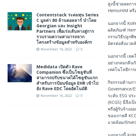
สูงนี้ช่วยลดก
HemoHIM หรือนำ
Contentstack ระดมทุน Series
C มูลค่า 80 ล้านดอลลาร์ นำโดย
นอกจากนี้ Kolm
Georgian และ Insight
ผลิตภัณฑ์ Hemo
Partners เพื่อเร่งเส้นทางสู่การ
กรรมวิธีปลูกพ
รวบรวมความสามารถจาก
โครงสร้างข้อมูลสำหรับองค์กร
มิตรต่อสิ่งแวดล
November 16, 2022
0
นอกจากนี้ เทค
อย่างกลมกลืนก
Medidata เปิดตัว Rave
เทคโนโลยีการผ
Companion ซึ่งเป็นโซลูชันที่
สามารถปรับขนาดได้โซลูชันแรก
กิจกรรมด้านกา
สำหรับการป้อนข้อมูล EHR เข้าไป
ยัง Rave EDC โดยอัตโนมัติ
Governance/ES
ระดับ ESG ประ
November 16, 2022
0
(KCGS) นี่จึงเ
หรือผู้รับจ้าง
ของเกาหลี KCG
แวดล้อม/Envir
นอกจากนี้ Kol