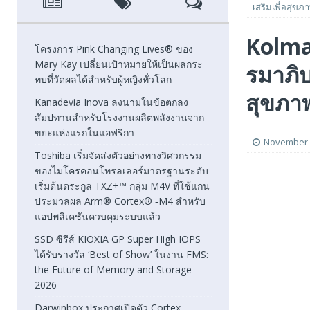
เสริมเพื่อสุขภา
[ August 7, 2026 ]
Toshiba เริ่มจัดส่งตัวอย่างทางวิศวก
Kolmar
แกนประมวลผล Arm® Cortex® ‑M4 สำหรับแอปพลิเคชันค
โครงการ Pink Changing Lives® ของ
Mary Kay เปลี่ยนเป้าหมายให้เป็นผลกระ
รมาภิ
[ August 7, 2026 ]
SSD ซีรีส์ KIOXIA GP Super High IOPS
ทบที่วัดผลได้สำหรับผู้หญิงทั่วโลก
2026
FEATURED
สุขภาพ
Kanadevia Inova ลงนามในข้อตกลง
สัมปทานสำหรับโรงงานผลิตพลังงานจาก
[ August 6, 2026 ]
Darwinbox ประกาศเปิดตัว Cortex แพลตฟ
ขยะแห่งแรกในแอฟริกา
November 
Toshiba เริ่มจัดส่งตัวอย่างทางวิศวกรรม
ของไมโครคอนโทรลเลอร์มาตรฐานระดับ
เริ่มต้นตระกูล TXZ+™ กลุ่ม M4V ที่ใช้แกน
ประมวลผล Arm® Cortex® ‑M4 สำหรับ
แอปพลิเคชันควบคุมระบบแล้ว
SSD ซีรีส์ KIOXIA GP Super High IOPS
ได้รับรางวัล ‘Best of Show’ ในงาน FMS:
the Future of Memory and Storage
2026
Darwinbox ประกาศเปิดตัว Cortex