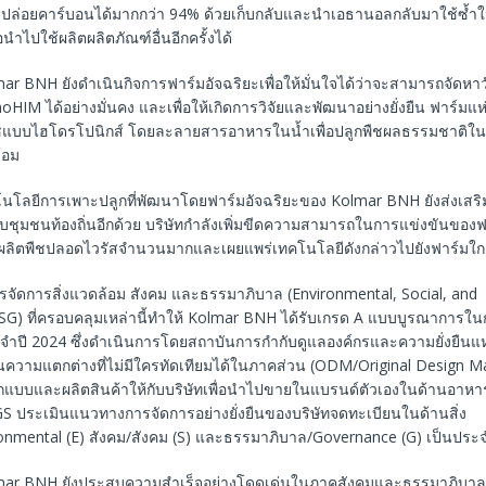
ารปล่อยคาร์บอนได้มากกว่า 94% ด้วยเก็บกลับและนำเอธานอลกลับมาใช้ซ้ำ
ไปใช้ผลิตผลิตภัณฑ์อื่นอีกครั้งได้
ar BNH ยังดำเนินกิจการฟาร์มอัจฉริยะเพื่อให้มั่นใจได้ว่าจะสามารถจัดหาว
HIM ได้อย่างมั่นคง และเพื่อให้เกิดการวิจัยและพัฒนาอย่างยั่งยืน ฟาร์มแห่ง
ืชแบบไฮโดรโปนิกส์ โดยละลายสารอาหารในน้ำเพื่อปลูกพืชผลธรรมชาติในล
้อม
โนโลยีการเพาะปลูกที่พัฒนาโดยฟาร์มอัจฉริยะของ Kolmar BNH ยังส่งเสริม
ับชุมชนท้องถิ่นอีกด้วย บริษัทกำลังเพิ่มขีดความสามารถในการแข่งขันขอ
ลิตพืชปลอดไวรัสจำนวนมากและเผยแพร่เทคโนโลยีดังกล่าวไปยังฟาร์มใกล
รจัดการสิ่งแวดล้อม สังคม และธรรมาภิบาล (Environmental, Social, and
G) ที่ครอบคลุมเหล่านี้ทำให้ Kolmar BNH ได้รับเกรด A แบบบูรณาการใ
จำปี 2024 ซึ่งดำเนินการโดยสถาบันการกำกับดูแลองค์กรและความยั่งยืนแห
ป็นความแตกต่างที่ไม่มีใครทัดเทียมได้ในภาคส่วน (ODM/Original Design 
ออกแบบและผลิตสินค้าให้กับบริษัทเพื่อนำไปขายในแบรนด์ตัวเองในด้านอาหาร
S ประเมินแนวทางการจัดการอย่างยั่งยืนของบริษัทจดทะเบียนในด้านสิ่ง
onmental (E) สังคม/สังคม (S) และธรรมาภิบาล/Governance (G) เป็นประจ
mar BNH ยังประสบความสำเร็จอย่างโดดเด่นในภาคสังคมและธรรมาภิบาลอ