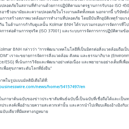
มปลอดภัยในสถานที่ทำงานด้วยการปฏิบัติตามมาตรฐานการรับรอง ISO 450
อาชีวอนามัยและความปลอดภัยในโรงงานผลิตทั้งหมด นอกจากนี้ บริษัทยังไ
นในการสร้างสภาพแวดล้อมการทำงานที่ปลอดภัย โดยมีบันทึกอุบัติเหตุร้ายแรงเป
่อกัน ในด้านการกำกับดูแลนั้น Kolmar BNH ได้รวบรวมกรอบการจัดการที่โ
การต่อต้านการทุจริต (ISO 37001) และระบบการจัดการการปฏิบัติตามข้
 Kolmar BNH กล่าวว่า “การพัฒนาเทคโนโลยีที่เป็นมิตรต่อสิ่งแวดล้อมถือเป
ODM” เราจะขยายการจัดการสิ่งแวดล้อม สังคม และธรรมาภิบาล (Environme
/ESG) ที่เน้นการวิจัยและพัฒนาอย่างต่อเนื่อง และพยายามอย่างเต็มที่เพื่อส
เพื่อสุขภาพระดับโลกที่ยั่งยืน”
ในรูปแบบมัลติมีเดียได้ที่:
.businesswire.com/news/home/54157497/en
ในภาษาต้นฉบับของข่าวประชาสัมพันธ์ฉบับนี้เป็นฉบับที่เชื่อถือได้และเป็
ีจุดประสงค์เพื่ออำนวยความสะดวกเท่านั้น และควรนำไปเทียบเคียงอ้างอิงกับ
็นฉบับเดียวที่มีผลทางกฎหมาย