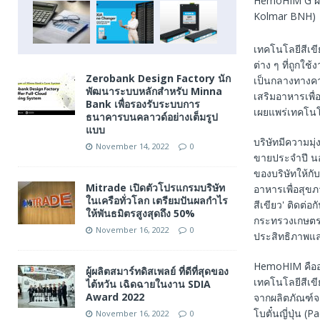
HemoHIM G ผล
Kolmar BNH)
เทคโนโลยีสีเข
ต่าง ๆ ที่ถูกใช
Zerobank Design Factory นัก
เป็นกลางทางคาร
พัฒนาระบบหลักสำหรับ Minna
เสริมอาหารเพื่
Bank เพื่อรองรับระบบการ
เผยแพร่เทคโนโ
ธนาคารบนคลาวด์อย่างเต็มรูป
แบบ
บริษัทมีความม
November 14, 2022
0
ขายประจำปี นอก
ของบริษัทให้กั
Mitrade เปิดตัวโปรแกรมบริษัท
อาหารเพื่อสุขภ
ในเครือทั่วโลก เตรียมปันผลกำไร
สีเขียว' ติดต่อ
ให้พันธมิตรสูงสุดถึง 50%
กระทรวงเกษตรแ
November 16, 2022
0
ประสิทธิภาพแล
HemoHIM คืออาห
ผู้ผลิตสมาร์ทดิสเพลย์ ที่ดีที่สุดของ
เทคโนโลยีสีเข
ไต้หวัน เฉิดฉายในงาน SDIA
Award 2022
จากผลิตภัณฑ์จา
โบตั๋นญี่ปุ่น (
November 16, 2022
0