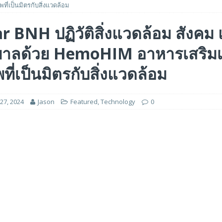
พที่เป็นมิตรกับสิ่งแวดล้อม
รรมของไมโครคอนโทรลเลอร์มาตรฐานระดับเริ่มต้นตระกูล TXZ+™ กลุ่ม M4V ที่ใช้
 BNH ปฏิวัติสิ่งแวดล้อม สังคม
วบคุมระบบแล้ว
FEATURED
บาลด้วย HemoHIM อาหารเสริมเพ
 ได้รับรางวัล ‘Best of Show’ ในงาน FMS: the Future of Memory and Storage
ที่เป็นมิตรกับสิ่งแวดล้อม
อร์ม HCM ใหม่ที่ขับเคลื่อนด้วย AI ตั้งแต่เริ่มต้น
FEATURED
27, 2024
Jason
Featured
,
Technology
0