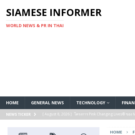
SIAMESE INFORMER
WORLD NEWS & PR IN THAI
HOME
GENERAL NEWS
TECHNOLOGY
FINAN
[ August 8, 2026 ]
โครงการ Pink Changing Lives® ของ Mar
NEWS TICKER
FEATURED
HOME
[ August 7, 2026 ]
Kanadevia Inova ลงนามในข้อตกลงส