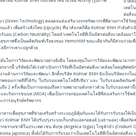
ิตโดย Kolmar BNH และจัดจำหน่ายโดย Atomy (รูปภาพ:
แวดล้
เทคโนโ
ต่อสิ่
ียว (Green Technology) ตลอดจนส่งเสริมวงจรทรัพยากรที่ดีผ่านการใช้วัสด
้งานแล้ว เพื่อสร้างสิ่งใหม่ (Upcycle) ที่น่าสังเกตก็คือ Kolmar BNH กำลังดำ
์บอน (Carbon Neutrality) โดยนำเทคโนโลยีที่เป็นมิตรต่อสิ่งแวดล้อมมาใช
อสุขภาพซึ่งเป็นผลิตภัณฑ์เรือธงของ HemoHIM ขณะเดียวกันก็มีส่วนร่วมเพื
ลยีการเพาะปลูกด้วย
ุ่งมั่นในการวิจัยและพัฒนาอย่างยั่งยืน โดยลงทุนในการวิจัยและพัฒนามาก
จากนี้ บริษัทยังได้เร่งดำเนินการวิจัยที่เป็นมิตรต่อสิ่งแวดล้อมโดยอุทิศพน
บงานด้านการวิจัยและพัฒนา อีกทั้งบริษัท Kolmar BNH ยังเป็นบริษัทแรกใ
าพของเกาหลีที่ได้รับ 'ใบรับรองเทคโนโลยีสีเขียว' และ 'ใบรับรองผลิตภัณ
กันถึง 2 ครั้งเพื่อเป็นการยกย่องถึงความพยายามดังกล่าวด้วย ใบรับรองเหล่าน
ละกิจการชนบท (MOA) เพื่อเป็นการยกย่องเทคโนโลยีที่ส่งเสริมการใช้พลั
ะการอนุรักษ์ทรัพยากร
ารเพื่อสุขภาพที่ช่วยเสริมสร้างระบบภูมิคุ้มกันและได้รับการรับรองให้เป
ียว Kolmar BNH ได้ปรับปรุงระบบเก็บกลับแอลกอฮอล์ (เอธานอล) เพื่อสกั
กธรรมชาติในประเทศ เช่น ตังกุย (Angelica Gigas) โกฐหัวบัว (Cnidium O
Paeonia Japonica) ทั้งยังได้รับการรับรองว่าเป็นเทคโนโลยีที่เป็นมิตรต่อสิ่ง