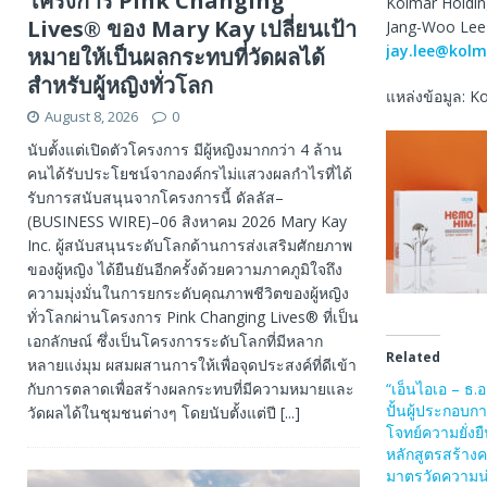
โครงการ Pink Changing
Kolmar Holdin
Lives® ของ Mary Kay เปลี่ยนเป้า
Jang-Woo Lee
jay.lee@kolm
หมายให้เป็นผลกระทบที่วัดผลได้
สำหรับผู้หญิงทั่วโลก
แหล่งข้อมูล: K
August 8, 2026
0
นับตั้งแต่เปิดตัวโครงการ มีผู้หญิงมากกว่า 4 ล้าน
คนได้รับประโยชน์จากองค์กรไม่แสวงผลกำไรที่ได้
รับการสนับสนุนจากโครงการนี้ ดัลลัส–
(BUSINESS WIRE)–06 สิงหาคม 2026 Mary Kay
Inc. ผู้สนับสนุนระดับโลกด้านการส่งเสริมศักยภาพ
ของผู้หญิง ได้ยืนยันอีกครั้งด้วยความภาคภูมิใจถึง
ความมุ่งมั่นในการยกระดับคุณภาพชีวิตของผู้หญิง
ทั่วโลกผ่านโครงการ Pink Changing Lives® ที่เป็น
เอกลักษณ์ ซึ่งเป็นโครงการระดับโลกที่มีหลาก
Related
หลายแง่มุม ผสมผสานการให้เพื่อจุดประสงค์ที่ดีเข้า
“เอ็นไอเอ – ธ.
กับการตลาดเพื่อสร้างผลกระทบที่มีความหมายและ
ปั้นผู้ประกอบก
วัดผลได้ในชุมชนต่างๆ โดยนับตั้งแต่ปี
[...]
โจทย์ความยั่งย
หลักสูตรสร้าง
มาตรวัดความน่า