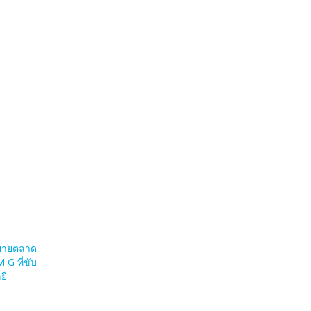
ยายตลาด
G ที่ขับ
ยี