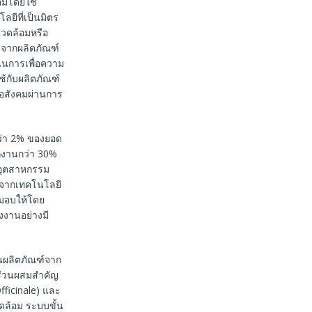
อมโดยใช้
ลยีที่เป็นมิตร
งแวดล้อมหรือ
ุจากผลิตภัณฑ์
เนินการเพื่อความ
้กับผลิตภัณฑ์
่อสังคมผ่านการ
กว่า 2% ของยอด
ักงานกว่า 30%
นอุตสาหกรรม
ฑ์จากเทคโนโลยี
ี้มอบให้โดย
งงานอย่างมี
็นผลิตภัณฑ์จาก
ดส่วนผสมสำคัญ
fficinale) และ
แวดล้อม ระบบขั้น