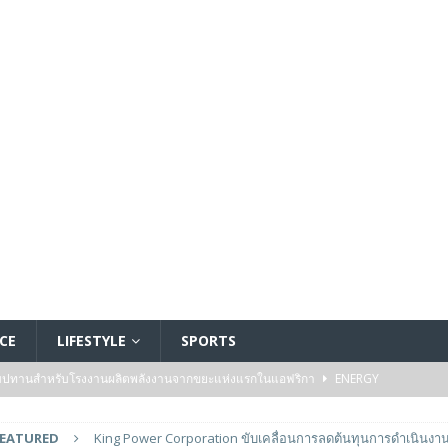
CE
LIFESTYLE
SPORTS
ัมปทานสำหรับโรงงานผลิตพลังงานจากขยะแห่งแรกในแอฟริกา
ENERGY
รรมของไมโครคอนโทรลเลอร์มาตรฐานระดับเริ่มต้นตระกูล TXZ+™ กลุ่ม M4V ที่ใช้
FEATURED
King Power Corporation ขับเคลื่อนการลดต้นทุนการดำเนินงาน
วบคุมระบบแล้ว
FEATURED