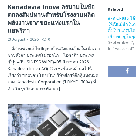
Kanadevia Inova ลงนามในข้อ
Related
ตกลงสัมปทานสำหรับโรงงานผลิต
8×8 CPaaS ได้
พลังงานจากขยะแห่งแรกใน
ให้เป็นผู้นำใน
แอฟริกา
ตั้งโปรแกรมได้ 
เชี่ยวชาญในอ
August 7, 2026
0
September 2,
– มีส่วนช่วยแก้ไขปัญหาด้านสิ่งแวดล้อมในเมืองคา
In "Featured"
ซาบลังกา ประเทศโมร็อกโก – โอซาก้า ประเทศ
ญี่ปุ่น–(BUSINESS WIRE)–05 สิงหาคม 2026
Kanadevia Inova AG(สวิตเซอร์แลนด์; ต่อไปนี้
เรียกว่า “Inova”) โดยเป็นบริษัทย่อยที่ถือหุ้นทั้งหมด
ของ Kanadevia Corporation (TOKYO: 7004) ที่
ดำเนินธุรกิจด้านการพัฒนา
[...]