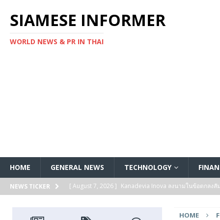
SIAMESE INFORMER
WORLD NEWS & PR IN THAI
HOME
GENERAL NEWS
TECHNOLOGY
FINAN
[ August 7, 2026 ]
Kanadevia Inova ลงนามในข้อตกลงส
NEWS TICKER
[ August 7, 2026 ]
Toshiba เริ่มจัดส่งตัวอย่างทางวิศวก
HOME
แกนประมวลผล Arm® Cortex® ‑M4 สำหรับแอปพลิเคชันค