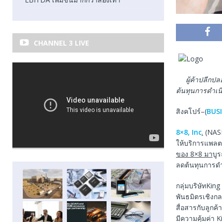
CHANNEL 3 LIVE
ผู้ค้าปลีกป
ต้นทุนการดำเ
สิงคโปร์–(
BUS
8×8, Inc
.
(NASD
ให้บริการแพลต
ของ 8×8 มา
บู
ลดต้นทุนการดำ
กลุ่มบริษัทKin
พันธมิตรเชิงก
สื่อสารกับลูกค
มีความคุ้มค่า K