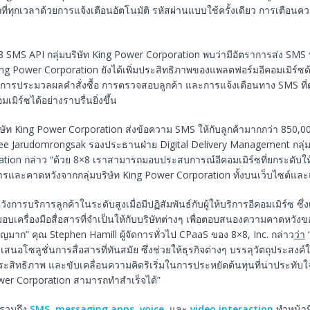
ที่ทุกเวลาด้วยการแจ้งเตือนอัตโนมัติ รหัสผ่านแบบใช้ครั้งเดียว การเตือ
8×8 SMS API กลุ่มบริษัท King Power Corporation พบว่ามีอัตราการส่ง SMS ท
ท King Power Corporation ยังได้เพิ่มประสิทธิภาพของแพลตฟอร์มอีคอมเมิร์
รประมวลผลคำสั่งซื้อ การตรวจสอบลูกค้า และการแจ้งเตือนทาง SMS ที่
มิร์ซได้อย่างราบรื่นยิ่งขึ้น
บริษัท King Power Corporation ส่งข้อความ SMS ให้กับลูกค้ามากกว่า 850,00
e Jarudomrongsak รองประธานฝ่าย Digital Delivery Management กลุ่มบ
tion กล่าว “ด้วย 8×8 เราสามารถมอบประสบการณ์อีคอมเมิร์ซที่ยกระดับให้
รและคาดหวังจากกลุ่มบริษํท King Power Corporation ทั้งบนเว็บไซต์แล
วังการบริการลูกค้าในระดับสูงเมื่อมีปฏิสัมพันธ์กับผู้ให้บริการอีคอมเมิร์ซ ซึ่
อบเครื่องมือสื่อสารที่จำเป็นให้กับบริษัทต่างๆ เพื่อตอบสนองความคาดหวังของ
ำคัญมาก” คุณ Stephen Hamill ผู้จัดการทั่วไป CPaaS ของ 8×8, Inc. กล่าว
ว่า
“
นำเสนอโซลูชั่นการสื่อสารที่ทันสมัย ซึ่งช่วยให้ธุรกิจต่างๆ บรรลุวัตถุประสง
ระสิทธิภาพ และขับเคลื่อนความคิดริเริ่มในการประหยัดต้นทุนที่น่าประทับใจ อ
ower Corporation สามารถทำสำเร็จได้”
งรวมถึง
SMS
,
messaging apps
,
voice
, และ
video interaction
ทำหน้าที