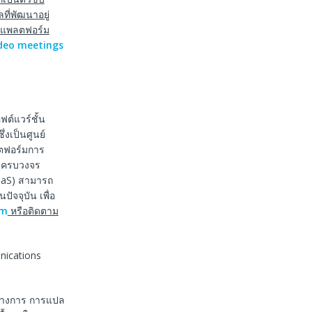
ี่พัฒนาอยู่
ะแพลตฟอร์ม
deo meetings
ต์แวร์ชั้น
งเป็นศูนย์
ลตฟอร์มการ
บบครบวงจร
CaaS) สามารถ
จจุบัน เพื่อ
om
หรือติดตาม
nications
นทางการ การแปล