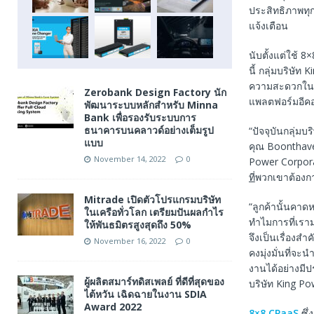
ประสิทธิภาพทุก
แจ้งเตือน
นับตั้งแต่ใช้ 
นี้ กลุ่มบริษั
ความสะดวกในกา
Zerobank Design Factory นัก
แพลตฟอร์มอีคอมเ
พัฒนาระบบหลักสำหรับ Minna
Bank เพื่อรองรับระบบการ
ธนาคารบนคลาวด์อย่างเต็มรูป
“ปัจจุบันกลุ่ม
แบบ
คุณ Boonthave
November 14, 2022
0
Power Corpora
ที่
พวกเขาต้องกา
Mitrade เปิดตัวโปรแกรมบริษัท
“ลูกค้านั้นคาดห
ในเครือทั่วโลก เตรียมปันผลกำไร
ทำไมการที่เราม
ให้พันธมิตรสูงสุดถึง 50%
จึงเป็นเรื่องส
November 16, 2022
0
คงมุ่งมั่นที่จะ
งานได้อย่างมีป
ผู้ผลิตสมาร์ทดิสเพลย์ ที่ดีที่สุดของ
บริษัท King P
ไต้หวัน เฉิดฉายในงาน SDIA
Award 2022
8×8 CPaaS
ซึ่