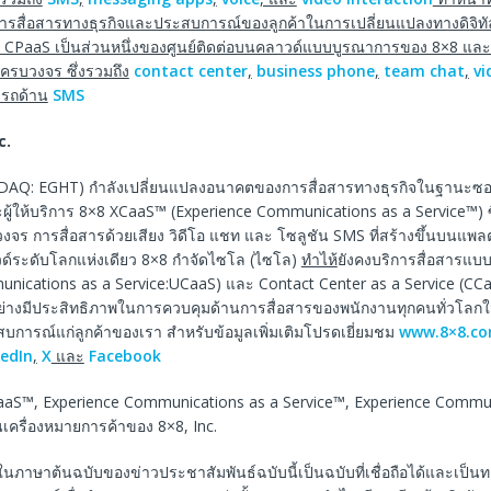
ารสื่อสารทางธุรกิจและประสบการณ์ของลูกค้าในการเปลี่ยนแปลงทางดิจิทัลท
 CPaaS เป็นส่วนหนึ่งของศูนย์ติดต่อบนคลาวด์แบบบูรณาการของ 8×8 แล
ครบวงจร ซึ่งรวมถึง
contact center
,
business phone
,
team chat
,
vi
รถด้าน
SMS
c.
SDAQ: EGHT) กำลังเปลี่ยนแปลงอนาคตของการสื่อสารทางธุรกิจในฐานะซอฟ
ู้ให้บริการ 8×8 XCaaS™ (Experience Communications as a Service™) ซึ่
งจร การสื่อสารด้วยเสียง วิดีโอ แชท และ โซลูชัน SMS ที่สร้างขึ้นบนแพ
ด์ระดับโลกแห่งเดียว 8×8 กำจัดไซโล (ไซโล)
ทําไห้
ยังคงบริการสื่อสารแ
unications as a Service:UCaaS) และ Contact Center as a Service (C
ย่างมีประสิทธิภาพในการควบคุมด้านการสื่อสารของพนักงานทุกคนทั่วโลกในปั
บการณ์แก่ลูกค้าของเรา สำหรับข้อมูลเพิ่มเติมโปรดเยี่ยมชม
www.8×8.c
kedIn
,
X
และ
Facebook
aS™, Experience Communications as a Service™, Experience Commu
เครื่องหมายการค้าของ 8×8, Inc.
ในภาษาต้นฉบับของข่าวประชาสัมพันธ์ฉบับนี้เป็นฉบับที่เชื่อถือได้และเป็