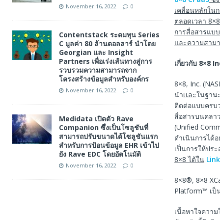
November 16, 2022
0
เคลื่อนหลักในก
ตลอดเวลา 8×8
การสื่อสารแบบ
Contentstack ระดมทุน Series
และความสามา
C มูลค่า 80 ล้านดอลลาร์ นำโดย
Georgian และ Insight
Partners เพื่อเร่งเส้นทางสู่การ
เกี่ยวกับ 8×8 In
รวบรวมความสามารถจาก
โครงสร้างข้อมูลสำหรับองค์กร
8×8, Inc. (NA
November 16, 2022
0
นำ
เเละ
ในฐานะผ
ติดต่อแบบครบว
สื่อสารบนคลาว
Medidata เปิดตัว Rave
(Unified Comm
Companion ซึ่งเป็นโซลูชันที่
สามารถปรับขนาดได้โซลูชันแรก
ดำเนินการได้อ
สำหรับการป้อนข้อมูล EHR เข้าไป
เป็นการให้ประส
ยัง Rave EDC โดยอัตโนมัติ
8×8 ได้ใน
Lin
November 16, 2022
0
8×8®, 8×8 XCa
Platform™ เป็น
เนื้อหาใจความ