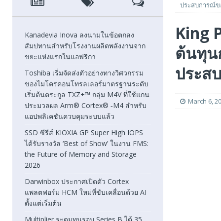
ประสบการณ์ขอ
[ August 7, 2026 ]
SSD ซีรีส์ KIOXIA GP Super High IOPS
King 
2026
FEATURED
Kanadevia Inova ลงนามในข้อตกลง
สัมปทานสำหรับโรงงานผลิตพลังงานจาก
ต้นทุ
[ August 6, 2026 ]
Darwinbox ประกาศเปิดตัว Cortex แพลตฟ
ขยะแห่งแรกในแอฟริกา
[ August 6, 2026 ]
Multiplier ระดมทุนรอบ Series B ได้ 3
ประสบ
Toshiba เริ่มจัดส่งตัวอย่างทางวิศวกรรม
ของไมโครคอนโทรลเลอร์มาตรฐานระดับ
FEATURED
เริ่มต้นตระกูล TXZ+™ กลุ่ม M4V ที่ใช้แกน
March 6, 2
ประมวลผล Arm® Cortex® ‑M4 สำหรับ
แอปพลิเคชันควบคุมระบบแล้ว
SSD ซีรีส์ KIOXIA GP Super High IOPS
ได้รับรางวัล ‘Best of Show’ ในงาน FMS:
the Future of Memory and Storage
2026
Darwinbox ประกาศเปิดตัว Cortex
แพลตฟอร์ม HCM ใหม่ที่ขับเคลื่อนด้วย AI
ตั้งแต่เริ่มต้น
Multiplier ระดมทุนรอบ Series B ได้ 35