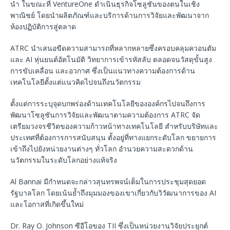
นํา ในขณะที่ VentureOne ดำเนินธุรกิจโซลูชันของตนในเชิง
พาณิชย์ โดยนําผลิตภัณฑ์และบริการด้านการวิจัยและพัฒนาจาก
ห้องปฏิบัติการสู่ตลาด
ATRC นําเสนอขีดความสามารถที่หลากหลายซึ่งครอบคลุมควอนตัม
และ AI หุ่นยนต์อัตโนมัติ วิทยาการเข้ารหัสลับ ตลอดจนวัสดุขั้นสูง
การขับเคลื่อน และอวกาศ ซึ่งเป็นแนวทางความต้องการด้าน
เทคโนโลยีตั้งแต่แนวคิดไปจนถึงนวัตกรรม
ตั้งแต่การระบุจุดบกพร่องด้านเทคโนโลยีขององค์กรไปจนถึงการ
พัฒนาโซลูชันการวิจัยและพัฒนาตามความต้องการ ATRC จัด
เตรียมวงจรชีวิตของความก้าวหน้าทางเทคโนโลยี สําหรับบริษัทและ
ประเทศที่ต้องการการสนับสนุน ตั้งอยู่ที่ทางแยกระดับโลก ขยายการ
เข้าถึงไปยังหน่วยงานต่างๆ ทั่วโลก อํานวยความสะดวกด้าน
นวัตกรรมในระดับโลกอย่างแท้จริง
Al Bannai มีกําหนดจะกล่าวสุนทรพจน์เต็มในการประชุมสุดยอด
รัฐบาลโลก โดยเน้นย้ำถึงมุมมองของเขาเกี่ยวกับวิวัฒนาการของ AI
และโอกาสที่เกิดขึ้นใหม่
Dr. Ray O. Johnson ซีอีโอของ TII ซึ่งเป็นหน่วยงานวิจัยประยุกต์