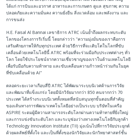
ได้แก่ การบินและอวกาศ อาหารและการเกษตร ดูแล สุขภาพ; ความ
ปลอดภัยและความมั่นคง ความยั่งยืน สิ่งแวดล้อม และพลังงาน และ
การขนส่ง
H.E. Faisal Al Bannai เลขาธิการ ATRC เน้นย้ำถึงผลกระทบระดับ
โลกของโครงการริเริ่มนี้ โดยกล่าวว่า "ความมุ่งมั่นของเราคือการ
เสริมศักยภาพให้กับทุกประเทศ ด้วยวิธีการที่จะเติบโตในโลกที่ขับ
เคลื่อนด้วยเทคโนโลยีนี้ ATRC พร้อมที่จะร่วมมือกับประเทศต่างๆ ทั่ว
โลก โดยใช้ประโยชน์จากความเชี่ยวชาญของเราในด้านเทคโนโลยี
เพื่อรับมือกับความท้าทาย และขับเคลื่อนความก้าวหน้าร่วมกันในยุค
ที่ขับเคลื่อนด้วย AI"
ตลอดระยะเวลาเกือบสี่ปี ATRC ได้พัฒนาระบบนิเวศด้านการวิจัย
และพัฒนาที่แข็งแกร่ง โดยมีนักวิจัยมากกว่า 850 คนจากกว่า 70
ประเทศ ได้สร้างระบบนิเวศทั้งหมดที่สนับสนุนทุกขั้นตอนที่สําคัญ
ของเส้นทางการพัฒนาเทคโนโลยีอย่างเป็นระบบ บริษัทในเครือ
ASPIRE ระดมผู้มีความสามารถระดับโลกผ่านความท้าทายที่ยิ่งใหญ่
และการแข่งขันระดับโลก และระบุช่องว่างทางเทคโนโลยีกับลูกค้า
Technology Innovation Institute (TII) มุ่งเน้นไปที่การวิจัยประยุกต์
ด้วยผลลัพธ์ที่ตั้งใจ และเป็นที่ตั้งของนักวิจัยและนักวิทยาศาสตร์ชั้น