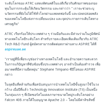
ระดับโลกของ ATRC แสดงทัศนคติในแง่ดีเกี่ยวกับศักยภาพของกอง
ทุนในการกระตุ้นให้เกิดนวัตกรรม และกล่าวว่า " เราจะช่วยระบุ
นวัตกรรมที่ยังไม่ได้ใช้ทั่วโลกผ่านแพลตฟอร์มนี้ และปลดปล่อยพลัง
ของเทคโนโลยีแห่งการเปลี่ยนแปลง และจุดประกายการเติบโตทาง
เศรษฐกิจ"
ATRC เรียกร้องให้ประเทศต่าง ๆ ร่วมมือกันและมีส่วนร่วมในภูมิทัศน์
ทางเทคโนโลยีระดับโลก สําหรับรายละเอียดเพิ่มเติมเกี่ยวกับ ATRC
Tech R&D Fund ผู้สมัครสามารถติดต่อสภาผ่านทาง ASPIRE ได้ที่
aspireuae.ae
"เราอยู่ที่นี่เพื่อระบุช่องว่างทางเทคโนโลยี และอํานวยความสะดวก
ในการแก้ปัญหาที่ซับซ้อนซึ่งประเทศต่างๆ อาจจำเป็นต้องสํารวจ เพื่อ
อนาคตที่มีความยืดหยุ่น" Stephane Timpano ซีอีโอของ ASPIRE
กล่าว
ในจุดยืนที่คล้ายกันเพื่อสนับสนุนการนําเทคโนโลยีขั้นสูงมาใช้ในวง
กว้าง เมื่อปีที่แล้ว Technology Innovation Institute (TII) เป็นหนึ่ง
ในกลุ่มแรก ๆ ที่เปิดซอร์สโมเดลภาษาขนาดใหญ่ระดับโลกอย่าง
Falcon 40B ภายใต้ใบอนุญาต Apache 2.0 – โดยไม่มีค่าลิขสิทธิ์