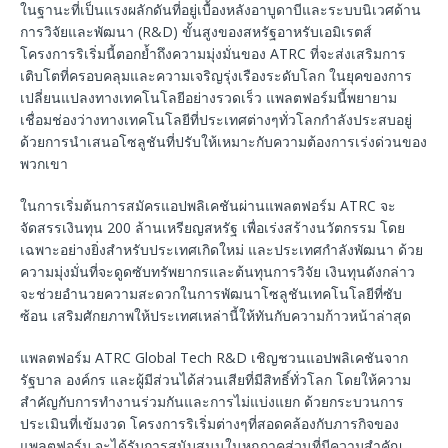
ในฐานะที่เป็นแรงผลักดันที่อยู่เบื้องหลังอาบูดาบีและระบบนิเวศด้าน
การวิจัยและพัฒนา (R&D) ขั้นสูงของสหรัฐอาหรับเอมิเรตส์
โครงการริเริ่มนี้ตอกย้ำถึงความมุ่งมั่นของ ATRC ที่จะส่งเสริมการ
เติบโตที่ครอบคลุมและความเจริญรุ่งเรืองระดับโลก ในยุคของการ
เปลี่ยนแปลงทางเทคโนโลยีอย่างรวดเร็ว แพลตฟอร์มนี้พยายาม
เชื่อมช่องว่างทางเทคโนโลยีที่ประเทศต่างๆทั่วโลกกำลังประสบอยู่
ด้วยการนําเสนอโซลูชันที่ปรับให้เหมาะกับความต้องการเร่งด่วนของ
พวกเขา
ในการเริ่มต้นการสมัครแอปพลิเคชันผ่านแพลตฟอร์ม ATRC จะ
จัดสรรเงินทุน 200 ล้านเหรียญสหรัฐ เพื่อเร่งสร้างนวัตกรรม โดย
เฉพาะอย่างยิ่งสําหรับประเทศเกิดใหม่ และประเทศกําลังพัฒนา ด้วย
ความมุ่งมั่นที่จะดูดซับทรัพยากรและต้นทุนการวิจัย เงินทุนดังกล่าว
จะช่วยอํานวยความสะดวกในการพัฒนาโซลูชันเทคโนโลยีที่ซับ
ซ้อน เสริมศักยภาพให้ประเทศเหล่านี้ให้ทันกับความก้าวหน้าล่าสุด
แพลตฟอร์ม ATRC Global Tech R&D เชิญชวนแอปพลิเคชันจาก
รัฐบาล องค์กร และผู้มีส่วนได้ส่วนเสียที่มีสิทธิ์ทั่วโลก โดยให้ความ
สําคัญกับการทํางานร่วมกันและการไม่แบ่งแยก ด้วยกระบวนการ
ประเมินที่เข้มงวด โครงการริเริ่มต่างๆที่สอดคล้องกับภารกิจของ
แพลตฟอร์ม จะได้รับการสนับสนุนในหกภาคส่วนที่มีความสําคัญ