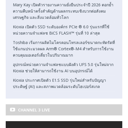
Mary Kay เปิดตัวรายงานความยั่งยืนประจำปี 2026 ตอกย้ำ
ความคืบหน้าครั้งสำคัญด้านผลกระทบเชิงบวกต่อสังคม
เศรษฐกิจ และสิ่งแวดล้อมทั่วโลก
Kioxia เปิดตัว SSD ระดับองค์กร PCIe ® 6.0 รุ่นแรกที่ใช้
หน่วยความจำแฟลช BiCS FLASH™ รุ่นที่ 10 ล่าสุด
Toshiba เริ่มการผลิตไมโครคอนโทรลเลอร์ขนาดกะทัดรัดที่
ใช้แกนประมวลผล Arm® Cortex®-M4 สำหรับการใช้งาน
ควบคุมมอเตอร์เดี่ยวในปริมาณมาก
อุปกรณ์หน่วยความจำแฟลชแบบฝังตัว UFS 5.0 รุ่นใหม่จาก
Kioxia ช่วยให้สามารถใช้งาน AI บนอุปกรณ์ได้
Kioxia ประกาศเปิดตัว E1.S SSD รุ่นใหม่สำหรับปัญญา
ประดิษฐ์ (AI) และสภาพแวดล้อมระดับไฮเปอร์สเกล
CHANNEL 3 LIVE