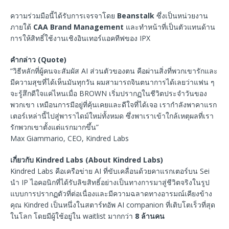
ความร่วมมือนี้ได้รับการเจรจาโดย
Beanstalk
ซึ่งเป็นหน่วยงาน
ภายใต้
CAA Brand Management
และทำหน้าที่เป็นตัวแทนด้าน
การให้สิทธิ์ใช้งานเชิงอินเทอร์แอคทีฟของ IPX
คำกล่าว
(Quote)
“วิธีหลักที่ผู้คนจะสัมผัส AI ส่วนตัวของตน คือผ่านสิ่งที่พวกเขารักและ
มีความสุขที่ได้เห็นมันทุกวัน ผมสามารถจินตนาการได้เลยว่าแฟน ๆ
จะรู้สึกดีใจแค่ไหนเมื่อ BROWN เริ่มปรากฏในชีวิตประจำวันของ
พวกเขา เหมือนการมีอยู่ที่คุ้นเคยและดีใจที่ได้เจอ เรากำลังพาคาแรก
เตอร์เหล่านี้ไปสู่พาราไดม์ใหม่ทั้งหมด ซึ่งพาเราเข้าใกล้เหตุผลที่เรา
รักพวกเขาตั้งแต่แรกมากขึ้น”
Max Giammario, CEO, Kindred Labs
เกี่ยวกับ
Kindred Labs (About Kindred Labs)
Kindred Labs คือเครือข่าย AI ที่ขับเคลื่อนด้วยคาแรกเตอร์บน Sei
นำ IP ไอคอนิกที่ได้รับลิขสิทธิ์อย่างเป็นทางการมาสู่ชีวิตจริงในรูป
แบบการปรากฏตัวที่ต่อเนื่องและมีความฉลาดทางอารมณ์เคียงข้าง
คุณ Kindred เป็นหนึ่งในสตาร์ทอัพ AI companion ที่เติบโตเร็วที่สุด
ในโลก โดยมีผู้ใช้อยู่ใน waitlist มากกว่า
8
ล้านคน