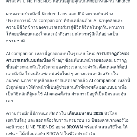
ตัวละคร LINE FRIENDS ตอนนี้อยู่กับคุณบนทุกอุปกรณ์ผ่าน Kindred
ผ่านความร่วมมือนี้ Kindred Labs และ IPX จะร่วมกันสร้าง
ประสบการณ์ “AI companion” ที่ขับเคลื่อนด้วย AI นำบุคลิกและ
ความมีชีวิตชีวาของคาแรกเตอร์มาสู่ชีวิตดิจิทัลในทุกวัน ผ่านการ
โต้ตอบที่ตอบสนองไวและเข้าถึงอารมณ์ความรู้สึกได้อย่างเป็น
ธรรมชาติ
AI companion เหล่านี้ถูกออกแบบในรูปแบบใหม่:
การปรากฏตัวของ
คาแรกเตอร์แบบต่อเนื่อง
ที่ “อยู่” ซ้อนทับบนหน้าจอของคุณ ปรากฏ
ขึ้นอย่างกลมกลืนในจังหวะของช่วงเวลาประจำวัน ตั้งแต่เดสก์ท็อป
และมือถือ ไปจนถึงแพลตฟอร์มใหม่ ๆ อย่างแว่นตาอัจฉริยะใน
อนาคต นอกจากบุคลิกและการแสดงออกแล้ว AI companion เหล่านี้
ยังถูกพัฒนาให้ทำหน้าที่เป็นผู้ช่วยส่วนตัวที่ทรงพลัง ออกแบบมาเพื่อ
เป็นวิธีหลักที่ผู้คนใช้ AI ตลอดทั้งวัน ผ่านการมีอยู่ที่เป็นมิตรและคุ้น
เคย
ความร่วมมือนี้มีกำหนดเปิดตัวใน
เดือนเมษายน
2026
ทั่วโลก
(ยกเว้นจีน) และสอดคล้องกับวาระครบรอบ 15 ปีของคาแรกเตอร์ไอ
คอนิกของ LINE FRIENDS อย่าง
BROWN
พร้อมนำเสนอวิธีใหม่ให้
แฟน ๆ ได้เชื่อมต่อกับ BROWN ในชีวิตประจำวัน