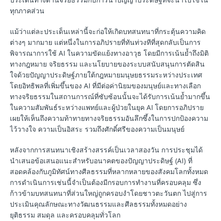
ทุกภาคส่วน
แม้ว่าแต่ละประเด็นเหล่านี้จะก่อให้เกิดบทสนทนาที่กระตุ้นความคิด
ต่างๆ มากมาย แต่หนึ่งในการอภิปรายที่ทันท่วงทีที่สุดกลับเป็นการ
พิจารณาการใช้ AI ในความขัดแย้งทางอาวุธ โดยมีการเน้นย้ำถึงมิติ
ทางกฎหมาย จริยธรรม และนโยบายของระบบสนับสนุนการตัดสิน
ใจด้วยปัญญาประดิษฐ์ภายใต้กฎหมายมนุษยธรรมระหว่างประเทศ
โดยอิทธิพลที่เพิ่มขึ้นของ AI ที่มีต่อค่านิยมของมนุษย์และทางเลือก
ทางจริยธรรมในสถานการณ์ที่ซับซ้อนนั้นจะได้รับการเน้นย้ำมากขึ้น
ในความสัมพันธ์ระหว่างแพทย์และผู้ป่วยในยุค AI โดยการอภิปราย
เผยให้เห็นถึงความท้าทายทางจริยธรรมอันลึกซึ้งในการปกป้องความ
ไว้วางใจ ความเป็นอิสระ รวมถึงศักดิ์ศรีของความเป็นมนุษย์
หลังจากการสนทนาเชิงสร้างสรรค์เป็นเวลาสองวัน การประชุมได้
นำเสนอข้อเสนอแนะสำหรับอนาคตของปัญญาประดิษฐ์ (AI) ที่
สอดคล้องกับภูมิทัศน์ทางศีลธรรมที่หลากหลายของสังคมโลกทั้งหมด
การดำเนินการเช่นนี้จำเป็นต้องมีกรอบการทำงานที่ครอบคลุม ซึ่ง
ก้าวข้ามบทสนทนาที่ส่วนใหญ่ถูกครอบงำโดยชาวตะวันตก ไปสู่การ
ประเมินคุณลักษณะทางวัฒนธรรมและศีลธรรมทั้งหมดอย่าง
ยุติธรรม สมดุล และครอบคลุมทั่วโลก