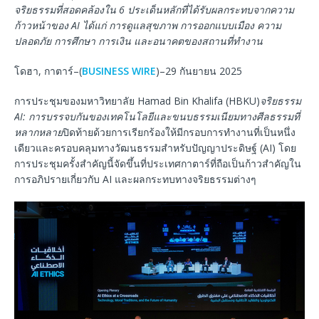
จริยธรรมที่สอดคล้องใน
6
ประเด็นหลักที่ได้รับผลกระทบจากความ
ก้าวหน้าของ
AI
ได้แก่
การดูแลสุขภาพ
การออกแบบเมือง
ความ
ปลอดภัย
การศึกษา
การเงิน
และอนาคตของสถานที่ทำงาน
โดฮา, กาตาร์–(
BUSINESS WIRE
)–29 กันยายน 2025
การประชุมของมหาวิทยาลัย Hamad Bin Khalifa (HBKU)
จริยธรรม
AI:
การบรรจบกันของเทคโนโลยีและขนบธรรมเนียมทางศีลธรรมที่
หลากหลาย
ปิดท้ายด้วยการเรียกร้องให้มีกรอบการทำงานที่เป็นหนึ่ง
เดียวและครอบคลุมทางวัฒนธรรมสำหรับปัญญาประดิษฐ์ (AI) โดย
การประชุมครั้งสำคัญนี้จัดขึ้นที่ประเทศกาตาร์ที่ถือเป็นก้าวสำคัญใน
การอภิปรายเกี่ยวกับ AI และผลกระทบทางจริยธรรมต่างๆ