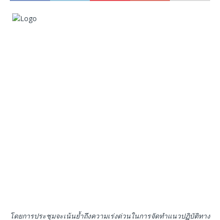
โดยการประชุมจะเน้นย้ำถึงความเร่งด่วนในการจัดทำแนวปฏิบัติทาง