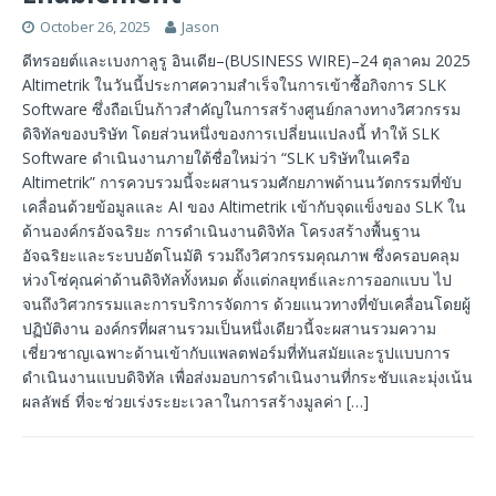
October 26, 2025
Jason
ดีทรอยต์และเบงกาลูรู อินเดีย–(BUSINESS WIRE)–24 ตุลาคม 2025
Altimetrik ในวันนี้ประกาศความสำเร็จในการเข้าซื้อกิจการ SLK
Software ซึ่งถือเป็นก้าวสำคัญในการสร้างศูนย์กลางทางวิศวกรรม
ดิจิทัลของบริษัท โดยส่วนหนึ่งของการเปลี่ยนแปลงนี้ ทำให้ SLK
Software ดำเนินงานภายใต้ชื่อใหม่ว่า “SLK บริษัทในเครือ
Altimetrik” การควบรวมนี้จะผสานรวมศักยภาพด้านนวัตกรรมที่ขับ
เคลื่อนด้วยข้อมูลและ AI ของ Altimetrik เข้ากับจุดแข็งของ SLK ใน
ด้านองค์กรอัจฉริยะ การดำเนินงานดิจิทัล โครงสร้างพื้นฐาน
อัจฉริยะและระบบอัตโนมัติ รวมถึงวิศวกรรมคุณภาพ ซึ่งครอบคลุม
ห่วงโซ่คุณค่าด้านดิจิทัลทั้งหมด ตั้งแต่กลยุทธ์และการออกแบบ ไป
จนถึงวิศวกรรมและการบริการจัดการ ด้วยแนวทางที่ขับเคลื่อนโดยผู้
ปฏิบัติงาน องค์กรที่ผสานรวมเป็นหนึ่งเดียวนี้จะผสานรวมความ
เชี่ยวชาญเฉพาะด้านเข้ากับแพลตฟอร์มที่ทันสมัยและรูปแบบการ
ดำเนินงานแบบดิจิทัล เพื่อส่งมอบการดำเนินงานที่กระชับและมุ่งเน้น
ผลลัพธ์ ที่จะช่วยเร่งระยะเวลาในการสร้างมูลค่า
[…]