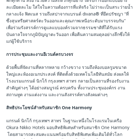
พักทุกท่าน สิ่งอำนวยความสะดวกทุกอย่าง ได้รับการออกแบบอย่าง
ละเมียดละไม ใส่ใจในความต้องการที่แท้จริง ไม่ว่าจะเป็นสระว่ายน้ำ
กลางแจ้ง ฟิตเนส รวมถึงสปาจากแบรนด์ divana® ที่ยึดปรัชญา “ที่
ซึ่งสุนทรียศาสตร์ตะวันออกและคุณภาพเหนือระดับมาบรรจบกัน”
เพื่อร่วมรังสรรค์การดูแลแบบองค์รวมจากธรรมชาติที่ได้รับแรง
บันดาลใจจากภูมิปัญญาตะวันออก เพื่อคืนความสมดุลอย่างลึกซึ่งให้
แก่ผู้ใช้บริการ
การประชุมและงานอีเวนต์ครบวงจร
ด้วยพื้นที่จัดงานที่หลากหลาย กว้างขวาง รวมถึงห้องบอลรูมขนาด
ใหญ่และห้องอเนกประสงค์ ที่ติดตั้งด้วยเทคโนโลยีทันสมัย ส่งผลให้
โรงแรมแกรนด์ นิกโก้ กรุงเทพฯ สาทร กลายเป็นสถานที่รองรับงาน
สำคัญต่างๆ ได้อย่างสมบูรณ์ ครบครัน ทั้งงานประชุมองค์กร งาน
สถานทูต งานแต่งงาน และงานสังสรรค์ทางสังคมต่างๆ
สิทธิประโยชน์สำหรับสมาชิก
One Harmony
แกรนด์ นิกโก้ กรุงเทพฯ สาทร ในฐานะหนึ่งในโรงแรมในเครือ
Okura Nikko Hotels มอบสิทธิพิเศษสำหรับสมาชิก One Harmony
โดยสามารถสะสมคะแนนพร้อมรับสิทธิพิเศษเพิ่มเติมได้ทั่วโลก