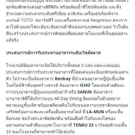
กับสุนทรียะแบบญี่ปุ่น ซึ่งเป็นความงามที่เหนือกาลเวลาได้อย่างลงตัว
ทุกห้องพักตกแต่งอย่างพิถีพิถัน พร้อมห้องน้ำดีไซน์ทันสมัย และสิ่ง
อำนวยความสะดวกระดับพรีเมียม อาทิเช่น เครื่องสุขภัณฑ์จาก
แบรนด์ TOTO สมาร์ททีวี และเครื่องชงกาแฟ Nespresso ตระการ
ตาไปด้วยแสงไฟระยิบระยับยามค่ำคืนของกรุงเทพมหานคร วิวในฝัน
ที่จะสร้างประสบการณ์การพักผ่อนที่ผ่อนคลายในแบบที่เป็นคุณอย่าง
แท้จริง
ประสบการณ์การรับประทานอาหารระดับเวิลด์คลาส
โรงแรมมีห้องอาหารเปิดให้บริการทั้งหมด 5 แห่ง แต่ละแห่งมอบ
ประสบการณ์การรับประทานอาหารที่โดดเด่นและมีเอกลักษณ์เฉพาะ
ตัว ไม่ว่าจะเป็นห้องอาหาร
Benkay
ที่นำเสนออาหารญี่ปุ่นชั้นเลิศ
ในสไตล์ฟิวชั่นสุดสร้างสรรค์ ห้องอาหาร
ICHO
โดดเด่นด้วยศิลปะ
การปรุงอาหารญี่ปุ่นแบบเทปันยากิ หรือ
SANUK
ห้องอาหาร
นานาชาติที่ให้บริการแบบ All-Day Dining อิ่มอร่อยไปด้วยหลาก
หลายเมนูชั้นเลิศ พร้อมเพลิดเพลินไปกับขนมหวานรสชาติกลมกล่อม
เสริฟพร้อมกาแฟและเครื่องดื่มหลากสไตล์ ที่
LA-MUN
หรือจะดื่ม
ค็อกเทล ชมวิวพระอาทิตย์ตกดิน พร้อมดื่มด่ำไปกับแสงไฟของ
มหานครยามค่ำคืนแบบพาโนรามาที่
TENKU 33
บาร์ลอยฟ้าบนชั้น
33 ของโรงแรมก็สามารถทำได้เช่นกัน