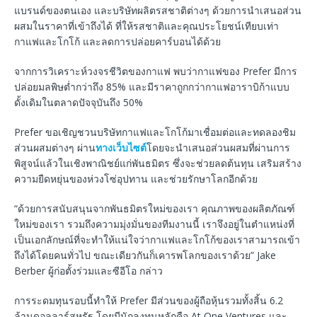
แบรนด์ของตนเอง และบริษัทผลิตรสชาติต่างๆ ด้วยการนำเสนอส่วน
ผสมในราคาที่เข้าถึงได้ ที่ให้รสชาติและคุณประโยชน์เทียบเท่า
กาแฟและโกโก้ และลดการปล่อยคาร์บอนได้ด้วย
จากการวิเคราะห์วงจรชีวิตของกาแฟ พบว่ากาแฟของ Prefer มีการ
ปล่อยมลพิษต่ำกว่าถึง 85% และมีราคาถูกกว่ากาแฟอาราบิก้าแบบ
ดั้งเดิมในตลาดปัจจุบันถึง 50%
Prefer ขอเชิญชวนบริษัทกาแฟและโกโก้มาเชื่อมต่อและทดลองชิม
ส่วนผสมต่างๆ ผ่าน
ทางเว็บไซต์
โดยจะนำเสนอส่วนผสมที่ผ่านการ
พิสูจน์แล้วในเชิงพาณิชย์แก่พันธมิตร ซึ่งจะช่วยลดต้นทุน เสริมสร้าง
ความยืดหยุ่นของห่วงโซ่อุปทาน และช่วยรักษาโลกอีกด้วย
“ด้วยการสนับสนุนจากพันธมิตรใหม่ของเรา คุณภาพของผลิตภัณฑ์
ใหม่ของเรา รวมถึงความมุ่งมั่นของทีมงานนี้ เราจึงอยู่ในตำแหน่งที่
เป็นเอกลักษณ์ที่จะทำให้แน่ใจว่ากาแฟและโกโก้ของเราสามารถเข้า
ถึงได้โดยคนทั่วไป ขณะเดียวกันก็เคารพโลกของเราด้วย” Jake
Berber ผู้ก่อตั้งร่วมและซีอีโอ กล่าว
การระดมทุนรอบนี้ทำให้ Prefer มีส่วนของผู้ถือหุ้นรวมทั้งสิ้น 6.2
ล้านดอลลาร์สหรัฐ โดยมีนักลงทุนหลักคือ At One Ventures และ