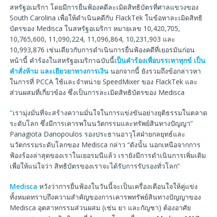
สหรัฐอเมริกา โดยมีการยื่นฟ้องคดีละเมิดสิทธิบัตรที่ศาลแขวงของ
South Carolina เพื่อให้ดำเนินคดีกับ FlackTek ในข้อหาละเมิดสิทธิ
บัตรของ Medisca ในสหรัฐอเมริกา หมายเลข 10,420,705,
10,765,600, 11,090,224, 11,096,864, 10,231,903 และ
10,993,876 เช่นเดียวกับการดำเนินการยื่นฟ้องคดีที่เยอรมันก่อน
หน้านี้ คำร้องในสหรัฐอเมริกาฉบับนี้
เป็นคำร้องเพื่อบรรเทาทุกข์ เป็น
คำสั่งห้าม และเยียวยาทางการเงิน
นอกจากนี้ ยังรวมถึงข้อกล่าวหา
ในการที่ PCCA ใช้และจำหน่าย SpeedMixer ของ FlackTek และ
ส่วนผสมที่เกี่ยวข้อง ซึ่งเป็นการละเมิดสิทธิบัตรของ Medisca
“
เรามุ่งมั่นที่จะสร้างความมั่นใจในการแข่งขันอย่างยุติธรรมในตลาด
ระดับโลก ซึ่งมีการเคารพในนวัตกรรมและทรัพย์สินทางปัญญา”
Panagiota Danopoulos รองประธานอาวุโสฝ่ายกลยุทธ์และ
นวัตกรรมระดับโลกของ Medisca กล่าว “ดังนั้น นอกเหนือจากการ
ฟ้องร้องล่าสุดของเราในเยอรมนีแล้ว เรายังมีการดำเนินการเพิ่มเติม
เพื่อให้แน่ใจว่า สิทธิบัตรของเราจะได้รับการรับรองทั่วโลก”
Medisca
หวังว่าการยื่นฟ้องในวันนี้จะเป็นเครื่องเตือนใจให้คู่แข่ง
ทั้งหมดทราบถึงความสำคัญของการเคารพทรัพย์สินทางปัญญาของ
Medisca อุตสาหกรรมส่วนผสม (เช่น ยา และกัญชา) ต้องอาศัย