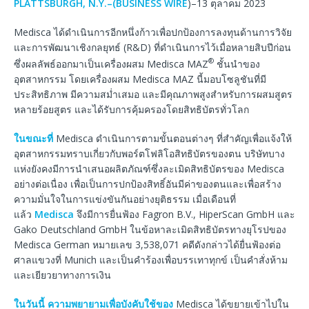
PLATTSBURGH, N.Y.–(
BUSINESS WIRE
)–13 ตุลาคม 2023
Medisca ได้ดำเนินการอีกหนึ่งก้าวเพื่อปกป้องการลงทุนด้านการวิจัย
และการพัฒนาเชิงกลยุทธ์ (R&D) ที่ดำเนินการไว้เมื่อหลายสิบปีก่อน
®
ซึ่งผลลัพธ์ออกมาเป็นเครื่องผสม Medisca MAZ
ชั้นนำของ
อุตสาหกรรม โดยเครื่องผสม Medisca MAZ นี้มอบโซลูชันที่มี
ประสิทธิภาพ มีความสม่ำเสมอ และมีคุณภาพสูงสำหรับการผสมสูตร
หลายร้อยสูตร และได้รับการคุ้มครองโดยสิทธิบัตรทั่วโลก
ในขณะที่
Medisca ดำเนินการตามขั้นตอนต่างๆ ที่สำคัญเพื่อแจ้งให้
อุตสาหกรรมทราบเกี่ยวกับพอร์ตโฟลิโอสิทธิบัตรของตน บริษัทบาง
แห่งยังคงมีการนำเสนอผลิตภัณฑ์ซึ่งละเมิดสิทธิบัตรของ Medisca
อย่างต่อเนื่อง เพื่อเป็นการปกป้องสิทธิ์อันมีค่าของตนและเพื่อสร้าง
ความมั่นใจในการแข่งขันกันอย่างยุติธรรม เมื่อเดือนที่
แล้ว
Medisca
จึงมีการยื่นฟ้อง Fagron B.V., HiperScan GmbH และ
Gako Deutschland GmbH ในข้อหาละเมิดสิทธิบัตรทางยุโรปของ
Medisca German หมายเลข 3,538,071 คดีดังกล่าวได้ยื่นฟ้องต่อ
ศาลแขวงที่ Munich และเป็นคำร้องเพื่อบรรเทาทุกข์ เป็นคำสั่งห้าม
และเยียวยาทางการเงิน
ในวันนี้ ความพยายามเพื่อบังคับใช้ของ
Medisca ได้ขยายเข้าไปใน