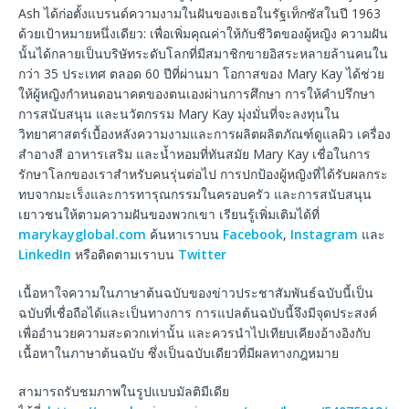
Ash ได้ก่อตั้งแบรนด์ความงามในฝันของเธอในรัฐเท็กซัสในปี 1963
ด้วยเป้าหมายหนึ่งเดียว: เพื่อเพิ่มคุณค่าให้กับชีวิตของผู้หญิง ความฝัน
นั้นได้กลายเป็นบริษัทระดับโลกที่มีสมาชิกขายอิสระหลายล้านคนใน
กว่า 35 ประเทศ ตลอด 60 ปีที่ผ่านมา โอกาสของ Mary Kay ได้ช่วย
ให้ผู้หญิงกำหนดอนาคตของตนเองผ่านการศึกษา การให้คำปรึกษา
การสนับสนุน และนวัตกรรม Mary Kay มุ่งมั่นที่จะลงทุนใน
วิทยาศาสตร์เบื้องหลังความงามและการผลิตผลิตภัณฑ์ดูแลผิว เครื่อง
สำอางสี อาหารเสริม และน้ำหอมที่ทันสมัย Mary Kay เชื่อในการ
รักษาโลกของเราสำหรับคนรุ่นต่อไป การปกป้องผู้หญิงที่ได้รับผลกระ
ทบจากมะเร็งและการทารุณกรรมในครอบครัว และการสนับสนุน
เยาวชนให้ตามความฝันของพวกเขา เรียนรู้เพิ่มเติมได้ที่
marykayglobal.com
ค้นหาเราบน
Facebook
,
Instagram
และ
LinkedIn
หรือติดตามเราบน
Twitter
เนื้อหาใจความในภาษาต้นฉบับของข่าวประชาสัมพันธ์ฉบับนี้เป็น
ฉบับที่เชื่อถือได้และเป็นทางการ การแปลต้นฉบับนี้จึงมีจุดประสงค์
เพื่ออำนวยความสะดวกเท่านั้น และควรนำไปเทียบเคียงอ้างอิงกับ
เนื้อหาในภาษาต้นฉบับ ซึ่งเป็นฉบับเดียวที่มีผลทางกฎหมาย
สามารถรับชมภาพในรูปแบบมัลติมีเดีย