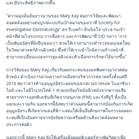
และมีประสิทธิภาพมากขึ้น
“ความมุ่งมั่นอันยาวนานของ Mary Kay ต่อการวิจัยและพัฒนา
สอดคล้องอย่างสมบูรณ์แบบกับเป้าหมายของเราที่ Society for
Investigative Dermatology” ดร.รีเบคก้า มินนิลโล ประธานเจ้า
หน้าที่ฝ่ายโปรแกรม การสื่อสาร และการพัฒนาที่ SID กล่าว “การ
เป็นพันธมิตรที่ยั่งยืนของเรา ช่วยให้เราสามารถสำรวจขอบเขตใหม่
ในวิทยาศาสตร์ด้านผิวหนัง ซึ่งทำให้เราเข้าใกล้ความก้าวหน้าที่
สามารถเปลี่ยนแปลงการดูแลผิวและตัวเลือกการรักษาได้มากขึ้น”
การวิจัยของ Mary Kay เกี่ยวกับผลกระทบของมลพิษทางอากาศต่อ
ผิวหนัง ดำเนินการผ่านความร่วมมือทางวิชาการหลายครั้งตั้งแต่ปี
2016 พบว่าสารต้านอนุมูลอิสระผสมของเรสเวอราทรอล ไนอาซินา
ไมด์ และโอลิโกเปปไทด์-1 ช่วยปกป้องไขมันผิวหนังจากความเสีย
หายจากการออกซิเดชันที่เกิดจากอนุภาค (PM) และรังสียูวี ทั้งเมื่อ
แยกและรวมกัน นอกจากนี้ยังพบว่าส่วนผสมนี้สามารถป้องกันการเกิด
อนุมูลอิสระที่เกิดจากแสงสีฟ้า แสดงให้เห็นถึงศักยภาพในการลดผลก
ระทบที่เป็นอันตรายจากปัจจัยความเครียดด้านสิ่งแวดล้อมหลาย
ประการต่อผิว
นอกจากนี้ Mary Kay ยังใช้เครื่องมือคอมพิวเตอร์ทางพิษวิทยาเพื่อ