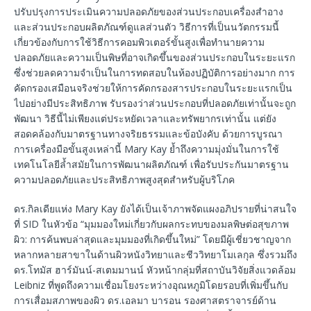
ปรับปรุงการประเมินความปลอดภัยของส่วนประกอบเครื่องสำอาง
และส่วนประกอบผลิตภัณฑ์ดูแลส่วนตัว วิธีการที่เป็นนวัตกรรมนี้
เกี่ยวข้องกับการใช้วิธีการคอมพิวเตอร์ขั้นสูงเพื่อทำนายความ
ปลอดภัยและความเป็นพิษที่อาจเกิดขึ้นของส่วนประกอบในระยะแรก
ซึ่งช่วยลดความจำเป็นในการทดสอบในห้องปฏิบัติการอย่างมาก การ
คัดกรองเสมือนจริงช่วยให้การคัดกรองสารประกอบในระยะแรกเป็น
ไปอย่างมีประสิทธิภาพ รับรองว่าส่วนประกอบที่ปลอดภัยเท่านั้นจะถูก
พัฒนา วิธีนี้ไม่เพียงแต่ประหยัดเวลาและทรัพยากรเท่านั้น แต่ยัง
สอดคล้องกับมาตรฐานทางจริยธรรมและข้อบังคับ ด้วยการบูรณา
การเครื่องมือขั้นสูงเหล่านี้ Mary Kay ย้ำถึงความมุ่งมั่นในการใช้
เทคโนโลยีล้ำสมัยในการพัฒนาผลิตภัณฑ์ เพื่อรับประกันมาตรฐาน
ความปลอดภัยและประสิทธิภาพสูงสุดสำหรับผู้บริโภค
ดร.กิลเดียแห่ง Mary Kay ยังได้เป็นเจ้าภาพจัดแผงอภิปรายที่น่าสนใจ
ที่ SID ในหัวข้อ “มุมมองใหม่เกี่ยวกับผลกระทบของมลพิษต่อสุขภาพ
ผิว: การค้นพบล่าสุดและมุมมองที่เกิดขึ้นใหม่” โดยมีผู้เชี่ยวชาญจาก
หลากหลายสาขาในด้านผิวหนังวิทยาและชีววิทยาโมเลกุล ซึ่งรวมถึง
ดร.โทมัส ฮาร์มันน์-สเตมมานน์ หัวหน้ากลุ่มที่สถาบันวิจัยสิ่งแวดล้อม
Leibniz ที่พูดถึงความเชื่อมโยงระหว่างอุณหภูมิโดยรอบที่เพิ่มขึ้นกับ
การเสื่อมสภาพของผิว ดร.เอลมา บารอน รองศาสตราจารย์ด้าน