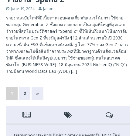
June 19, 2024
Jason
รายงานฉบับใหม่ที่มีเนื้อหาครอบคลุมเกี่ยวกับแนวโน้มการใช้จ่าย
ของกลุ่ม Generation Z ซึ่งคาดว่าจะกลายเป็นกลุ่มที่ใหญ่ที่สุดและ
ร่ำรวยที่สุดในประวัติศาสตร์ “Spend Z” ชี้ให้เห็นถึงแนวโน้มการจับ
จ่ายในตลาด Gen Z ที่จะมีมูลค่าถึง $12 ล้านล้าน ภายในปี 2030
ความเชื่อมั่น ESG ที่แข็งแกร่งยังคงมีอยู่ โดย 77% ของ Gen Z กล่าว
ว่าพวกเขาจะไม่ซื้อสินค้าจากประเทศที่มีมาตรฐานด้านสิ่งแวดล้อม
ไม่ดี ซึ่งแสดงให้เห็นถึงรูปแบบการใช้จ่ายของกลุ่มคนในอนาคต
ชิคาโก–(BUSINESS WIRE)–18 มิถุนายน 2024 NielsenIQ (“NIQ”)
ร่วมมือกับ World Data Lab (WDL)
[…]
1
2
»
Darwinbox ประกาศเปิดตัว Cortex แพลตฟอร์ม HCM ใหม่