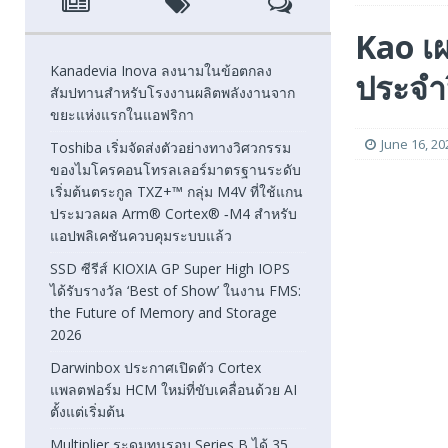
[ August 7, 2026 ]
SSD ซีรีส์ KIOXIA GP Super High IOPS
Kao เ
2026
FEATURED
Kanadevia Inova ลงนามในข้อตกลง
ประจำ
สัมปทานสำหรับโรงงานผลิตพลังงานจาก
[ August 6, 2026 ]
Darwinbox ประกาศเปิดตัว Cortex แพลตฟ
ขยะแห่งแรกในแอฟริกา
[ August 6, 2026 ]
Multiplier ระดมทุนรอบ Series B ได้ 3
June 16, 20
Toshiba เริ่มจัดส่งตัวอย่างทางวิศวกรรม
ของไมโครคอนโทรลเลอร์มาตรฐานระดับ
FEATURED
เริ่มต้นตระกูล TXZ+™ กลุ่ม M4V ที่ใช้แกน
ประมวลผล Arm® Cortex® ‑M4 สำหรับ
แอปพลิเคชันควบคุมระบบแล้ว
SSD ซีรีส์ KIOXIA GP Super High IOPS
ได้รับรางวัล ‘Best of Show’ ในงาน FMS:
the Future of Memory and Storage
2026
Darwinbox ประกาศเปิดตัว Cortex
แพลตฟอร์ม HCM ใหม่ที่ขับเคลื่อนด้วย AI
ตั้งแต่เริ่มต้น
Multiplier ระดมทุนรอบ Series B ได้ 35