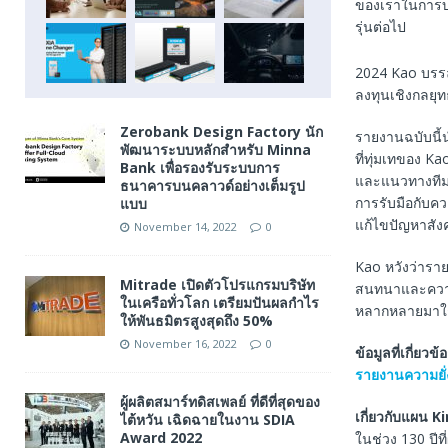
ของเราในการบร
รุ่นต่อไป
2024 Kao บรรล
ลงทุนเชิงกลยุทธ
Zerobank Design Factory นัก
รายงานฉบับนี้น
พัฒนาระบบหลักสำหรับ Minna
ที่ทุ่มเทของ K
Bank เพื่อรองรับระบบการ
และแนวทางทีม 
ธนาคารบนคลาวด์อย่างเต็มรูป
การรับมือกับค
แบบ
แก้ไขปัญหาสั
November 14, 2022
0
Kao หวังว่ารายง
Mitrade เปิดตัวโปรแกรมบริษัท
สนทนาและความร่
ในเครือทั่วโลก เตรียมปันผลกำไร
หลากหลายมาใช้
ให้พันธมิตรสูงสุดถึง 50%
November 16, 2022
0
ข้อมูลที่เกี่ยวข้
รายงานความยั่
ผู้ผลิตสมาร์ทดิสเพลย์ ที่ดีที่สุดของ
เกี่ยวกับแผน K
ไต้หวัน เฉิดฉายในงาน SDIA
Award 2022
ในช่วง 130 ปีที