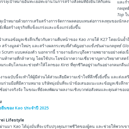
รลุเป้าหมายอันทะเยอทะยานในการสร้างสังคมที่ยั่งยืนให้กับคน
และกำ
กลยุทธ
Top
ใน
ุเป้าหมายด้วยการเสริมสร้างการจัดการผลตอบแทนต่อการลงทุนของนักลง
์เพื่อสร้างธุรกิจที่แข็งแกร่งและแข็งแกร่งยิ่งขึ้น
ำเสนอข้อมูลเชิงลึกเกี่ยวกับความคืบหน้าของ Kao ภายใต้ K27 โดยเน้นย้ำถึง
ao สร้างมูลค่าใหม่ๆ และสร้างผลกระทบ
ที่สำคัญอย่างแข็งขันผ่านกลยุทธ์ Gl
Scrum แบบคล่องตัว นอกจากนี้ รายงานยังระบุถึงความพยายามอย่างต่อเนื
วามท้าทายที่กล้าหาญ โดยใช้ประโยชน์จากความเชี่ยวชาญทางวิทยาศาสตร์เ
งคมระดับโลกและช่วยทำให้โลกของ
Kirei
ที่ทุกชีวิตอยู่ร่วมกันอย่างกลมกลืนเ
านฉบับนี้จะทำให้ผู้มีส่วนได้ส่วนเสียมีความเข้าใจที่ลึกซึ้งยิ่งขึ้น และส่งเส
วมมือที่มีความหมาย บริษัทมุ่งมั่นที่จะนำข้อเสนอแนะและข้อมูลเชิงลึกจา
อย่างจริงจัง ในขณะที่ยังคงพัฒนาผลงานเชิงบวกต่อสังคมและคุณค่าของอ
อง
งยืนของ Kao ประจำปี 2025
irei Lifestyle
่ผ่านมา Kao ได้มุ่งมั่นที่จะปรับปรุงคุณภาพชีวิตของผู้คน และช่วยให้พวกเขา