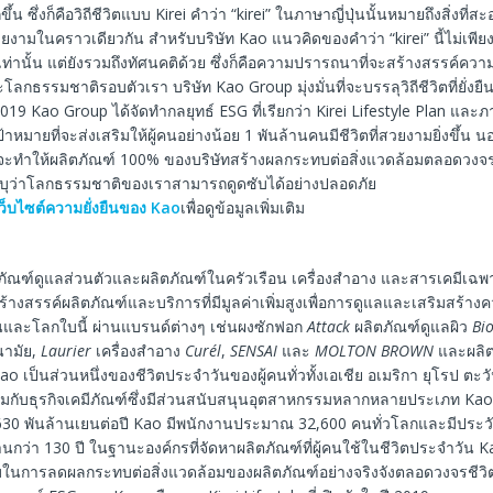
ากขึ้น ซึ่งก็คือวิถีชีวิตแบบ Kirei คำว่า “kirei” ในภาษาญี่ปุ่นนั้นหมายถึงสิ่งที่ส
งามในคราวเดียวกัน สำหรับบริษัท Kao แนวคิดของคำว่า “kirei” นี้ไม่เพีย
่านั้น แต่ยังรวมถึงทัศนคติด้วย ซึ่งก็คือความปรารถนาที่จะสร้างสรรค์คว
ละโลกธรรมชาติรอบตัวเรา บริษัท Kao Group มุ่งมั่นที่จะบรรลุวิถีชีวิตที่ยั่งยื
19 Kao Group ได้จัดทำกลยุทธ์ ESG ที่เรียกว่า Kirei Lifestyle Plan และ
าหมายที่จะส่งเสริมให้ผู้คนอย่างน้อย 1 พันล้านคนมีชีวิตที่สวยงามยิ่งขึ้น นอ
นที่จะทำให้ผลิตภัณฑ์ 100% ของบริษัทสร้างผลกระทบต่อสิ่งแวดล้อมตลอดวงจรชี
บุว่าโลกธรรมชาติของเราสามารถดูดซับได้อย่างปลอดภัย
ว็บไซต์ความยั่งยืนของ Kao
เพื่อดูข้อมูลเพิ่มเติม
ิตภัณฑ์ดูแลส่วนตัวและผลิตภัณฑ์ในครัวเรือน เครื่องสำอาง และสารเคมีเฉ
สร้างสรรค์ผลิตภัณฑ์และบริการที่มีมูลค่าเพิ่มสูงเพื่อการดูแลและเสริมสร้าง
คนและโลกใบนี้ ผ่านแบรนด์ต่างๆ เช่นผงซักฟอก
Attack
ผลิตภัณฑ์ดูแลผิว
Bi
นามัย,
Laurier
เครื่องสำอาง
Curél
,
SENSAI
และ
MOLTON BROWN
และผลิต
ao เป็นส่วนหนึ่งของชีวิตประจำวันของผู้คนทั่วทั้งเอเชีย อเมริกา ยุโรป ต
รวมกับธุรกิจเคมีภัณฑ์ซึ่งมีส่วนสนับสนุนอุตสาหกรรมหลากหลายประเภท Ka
30 พันล้านเยนต่อปี Kao มีพนักงานประมาณ 32,600 คนทั่วโลกและมีประวั
ว่า 130 ปี ในฐานะองค์กรที่จัดหาผลิตภัณฑ์ที่ผู้คนใช้ในชีวิตประจำวัน K
ในการลดผลกระทบต่อสิ่งแวดล้อมของผลิตภัณฑ์อย่างจริงจังตลอดวงจรชีวิ