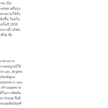
ะอาด เป็น
งแต่หมายถึงรูป
ามสวยงามให้กับ
นยิ่งขึ้น โดยใน
ภายในปี 2030
กจากนี้ บริษัท
วิต ซึ่ง
พาะทางจาก
ความสมบูรณ์ให้
oré
และ
Jergens
ภัณฑ์ดูแล
ะวันออกกลาง และ
o สร้างยอดขาย
ติในการคิดค้น
ao Group จึงมี
ตของผลิตภัณฑ์