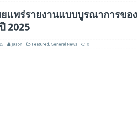
 ได้รับรางวัล ‘Best of Show’ ในงาน FMS: the Future of Memory and Storage
ผยแพร่รายงานแบบบูรณาการของ
ปี 2025
อร์ม HCM ใหม่ที่ขับเคลื่อนด้วย AI ตั้งแต่เริ่มต้น
FEATURED
5 ล้านดอลลาร์สหรัฐ เพื่อสร้างโมเดลใหม่สำหรับบริการระดับมืออาชีพ
25
Jason
Featured
,
General News
0