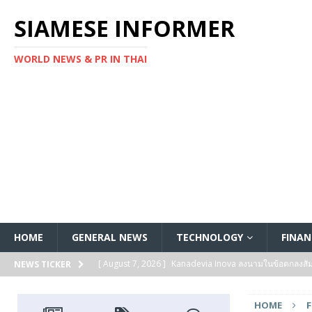
SIAMESE INFORMER
WORLD NEWS & PR IN THAI
HOME
GENERAL NEWS
TECHNOLOGY
FINAN
[ August 7, 2026 ]
Kanadevia Inova ลงนามในข้อตกลงส
NEWS TICKER
[ August 7, 2026 ]
Toshiba เริ่มจัดส่งตัวอย่างทางวิศวก
HOME
แกนประมวลผล Arm® Cortex® ‑M4 สำหรับแอปพลิเคชันค