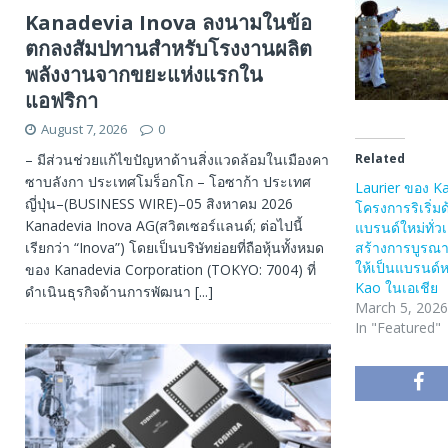
Kanadevia Inova ลงนามในข้อ
ตกลงสัมปทานสำหรับโรงงานผลิต
พลังงานจากขยะแห่งแรกใน
แอฟริกา
August 7, 2026
0
– มีส่วนช่วยแก้ไขปัญหาด้านสิ่งแวดล้อมในเมืองคา
Related
ซาบลังกา ประเทศโมร็อกโก – โอซาก้า ประเทศ
Laurier ของ Ka
ญี่ปุ่น–(BUSINESS WIRE)–05 สิงหาคม 2026
โครงการริเริ่ม
Kanadevia Inova AG(สวิตเซอร์แลนด์; ต่อไปนี้
แบรนด์ใหม่ทั่วเ
เรียกว่า “Inova”) โดยเป็นบริษัทย่อยที่ถือหุ้นทั้งหมด
สร้างการบูรณ
ให้เป็นแบรนด์ห
ของ Kanadevia Corporation (TOKYO: 7004) ที่
Kao ในเอเชีย
ดำเนินธุรกิจด้านการพัฒนา
[...]
March 5, 2026
In "Featured"