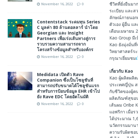
ชีวิตที่ยั่งยืนม
November 16, 2022
0
ระเบียบ และสวย
ลักษณ์ภายนอกเท
Contentstack ระดมทุน Series
ตัวเอง ผู้อื่น แ
C มูลค่า 80 ล้านดอลลาร์ นำโดย
เดือนเมษายน 20
Georgian และ Insight
Kao Group มีเป้
Partners เพื่อเร่งเส้นทางสู่การ
รวบรวมความสามารถจาก
Kao ยังมุ่งมั่
โครงสร้างข้อมูลสำหรับองค์กร
วิทยาศาสตร์ระ
November 16, 2022
0
กรุณาเยี่ยมชม
เ
เกี่ยวกับ Kao
Medidata เปิดตัว Rave
Kao ผู้ผลิตผล
Companion ซึ่งเป็นโซลูชันที่
ประเทศญี่ปุ่น 
สามารถปรับขนาดได้โซลูชันแรก
สำหรับการป้อนข้อมูล EHR เข้าไป
กับชีวิตของผู้
ยัง Rave EDC โดยอัตโนมัติ
ผลิตภัณฑ์สุขอ
November 16, 2022
0
เส้นผม Oribe K
แอฟริกา เมื่อ
ได้ประมาณ 1,6
นวัตกรรมมานานก
ความรับผิดชอบ