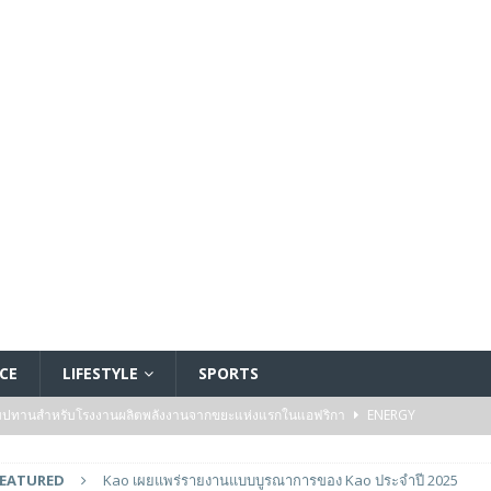
CE
LIFESTYLE
SPORTS
ัมปทานสำหรับโรงงานผลิตพลังงานจากขยะแห่งแรกในแอฟริกา
ENERGY
รรมของไมโครคอนโทรลเลอร์มาตรฐานระดับเริ่มต้นตระกูล TXZ+™ กลุ่ม M4V ที่ใช้
FEATURED
Kao เผยแพร่รายงานแบบบูรณาการของ Kao ประจำปี 2025
วบคุมระบบแล้ว
FEATURED