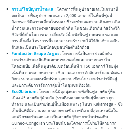
การแก้ไขปัญหาน้ำทะเล
:
โครงการฟื้นฟูป่าชายเลนในกานานี้
จะเป็นการฟื้นฟูป่าชายเลนกว่า 2,000 เฮกตาร์ในพื้นที่ชุ่มน้ำ
Ramsar ที่มีความเสื่อมโทรมลง ซึ่งจะช่วยลดความเสี่ยงการเกิด
น้ำท่วมและการพังทลายของหน้าดิน ในขณะเดียวกัน ก็สร้างวิถี
ชีวิตที่ยั่งยืนในการเพาะเลี้ยงสัตว์น้ำเชิงฟื้นฟู เกษตรกรรม และ
การเลี้ยงผึ้ง โครงการนี้จะสามารถสร้างรายได้ให้กับเจ้าของผืน
ดินและเป็นประโยชน์ต่อชุมชนท้องถิ่นอีกด้วย
Fundación Grupo Argos
:
โครงการนี้เป็นการร่วมมือกัน
ระหว่างเจ้าของผืนดินเอกชนขนาดเล็กและขนาดกลางใน
โคลอมเบีย เพื่อฟื้นฟูป่าดิบเขตร้อนพื้นที่ 1,150 เฮกตาร์ โดยมุ่ง
เน้นที่ความหลากหลายทางชีวภาพและการดักจับคาร์บอน พัฒนา
กิจกรรมวนเกษตรเพื่อปรับปรุงความเชื่อมโยงระหว่างป่าที่มีอยู่
และยกระดับการจัดการลุ่มน้ำในชุมชนท้องถิ่น
Eco2Librium
:
โครงการนี้มีจุดมุ่งหมายเพื่อฟื้นฟูสายพันธุ์พื้น
เมือง 45 สายพันธุ์ด้วยกัน (รวมถึงหลายสายพันธุ์ที่หายาก ถูก
ทำลาย และเป็นสายพันธุ์พื้นเมืองเฉพาะ) ในป่า Kakamega – ซึ่ง
เป็นพื้นที่ที่มีความหลากหลายทางชีวภาพที่มากที่สุดแห่งหนึ่งใน
แอฟริกาตะวันออก และเป็นสายพันธุ์ที่หายากในป่าดงดิบ
Guineo-Congolian ประโยชน์ของโครงการนี้ช่วยให้สามารถ