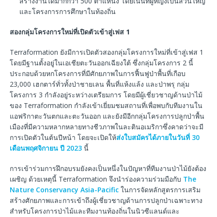
สร้างงานได้มากกว่า 500 ตำแหน่ง โดยเน้นที่ผู้หญิงเป็นส่วนใหญ่
และโครงการการศึกษาในท้องถิ่น
สองกลุ่มโครงการใหม่ที่เปิดตัวเข้าสู่เฟส
1
Terraformation ยังมีการเปิดตัวสองกลุ่มโครงการใหม่ที่เข้าสู่เฟส 1
โดยมีฐานตั้งอยู่ในเอเชียตะวันออกเฉียงใต้ ซึ่งกลุ่มโครงการ 2 นี้
ประกอบด้วยหกโครงการที่มีศักยภาพในการฟื้นฟูป่าพื้นที่เกือบ
23,000 เฮกตาร์ทั่วทั้งป่าชายเลน พื้นที่แห้งแล้ง และป่าพรุ กลุ่ม
โครงการ 3 กำลังอยู่ระหว่างเตรียมการ โดยมีผู้เชี่ยวชาญด้านป่าไม้
ของ Terraformation กำลังเข้าเยี่ยมชมสถานที่เพื่อพบกับทีมงานใน
แอฟริกาตะวันตกและตะวันออก และยังมีอีกกลุ่มโครงการปลูกป่าพื้น
เมืองที่มีความหลากหลายทางชีวภาพในละตินอเมริกาซึ่งคาดว่าจะมี
การเปิดตัวในต้นปีหน้า โดยจะเปิดให้
ส่งใบสมัครได้ภายในวันที่ 30
เดือนพฤศจิกายน ปี 2023
นี้
การเข้าร่วมการฝึกอบรมยังคงเป็นหนึ่งในปัญหาที่ทีมงานป่าไม้ยังต้อง
เผชิญ ด้วยเหตุนี้ Terraformation จึงนำร่องความร่วมมือกับ
The
Nature Conservancy Asia-Pacific
ในการจัดหลักสูตรการเสริม
สร้างศักยภาพและการเข้าถึงผู้เชี่ยวชาญด้านการปลูกป่าเฉพาะทาง
สำหรับโครงการป่าไม้และทีมงานท้องถิ่นในนิวซีแลนด์และ