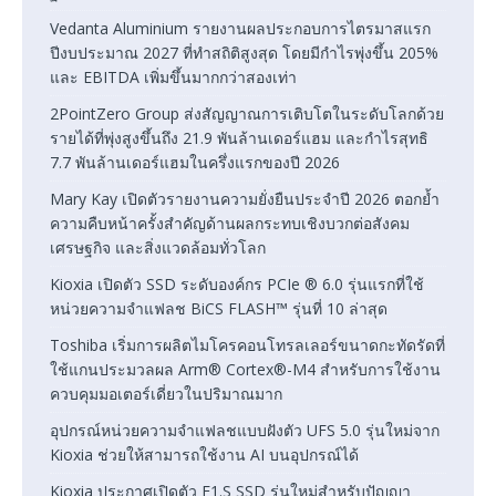
Vedanta Aluminium รายงานผลประกอบการไตรมาสแรก
ปีงบประมาณ 2027 ที่ทำสถิติสูงสุด โดยมีกำไรพุ่งขึ้น 205%
และ EBITDA เพิ่มขึ้นมากกว่าสองเท่า
2PointZero Group ส่งสัญญาณการเติบโตในระดับโลกด้วย
รายได้ที่พุ่งสูงขึ้นถึง 21.9 พันล้านเดอร์แฮม และกำไรสุทธิ
7.7 พันล้านเดอร์แฮมในครึ่งแรกของปี 2026
Mary Kay เปิดตัวรายงานความยั่งยืนประจำปี 2026 ตอกย้ำ
ความคืบหน้าครั้งสำคัญด้านผลกระทบเชิงบวกต่อสังคม
เศรษฐกิจ และสิ่งแวดล้อมทั่วโลก
Kioxia เปิดตัว SSD ระดับองค์กร PCIe ® 6.0 รุ่นแรกที่ใช้
หน่วยความจำแฟลช BiCS FLASH™ รุ่นที่ 10 ล่าสุด
Toshiba เริ่มการผลิตไมโครคอนโทรลเลอร์ขนาดกะทัดรัดที่
ใช้แกนประมวลผล Arm® Cortex®-M4 สำหรับการใช้งาน
ควบคุมมอเตอร์เดี่ยวในปริมาณมาก
อุปกรณ์หน่วยความจำแฟลชแบบฝังตัว UFS 5.0 รุ่นใหม่จาก
Kioxia ช่วยให้สามารถใช้งาน AI บนอุปกรณ์ได้
Kioxia ประกาศเปิดตัว E1.S SSD รุ่นใหม่สำหรับปัญญา