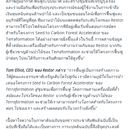
สภาพภูมิอากาศ ฟื้นฟูระบบนิเวศ และสร้างชุมชนที่เจริญรุ่งเรือง
และร่วมมือกันเพื่อปรับปรุงประสบการณ์ของผู้ใช้งานในการเข้าถึง
เงินทุนสนับสนุนด้านป่าไม้ และเป็นชุมชนออนไลน์เพื่อการฟื้นฟูและ
อนุรักษ์ที่ใหญ่ที่สุด ทีมงานป่าไม้บนแพลตฟอร์มระดับโลกของ Restor
สามารถใช้โปรไฟล์ของโครงการที่มีอยู่เพื่อเริ่มขั้นตอนการสมัคร
สำหรับโครงการ Seed to Carbon Forest Accelerator ของ
Terraformation ได้อย่างง่ายดายยิ่งขึ้นแล้วในวันนี้ การผสานข้อมูล
ที่ล้ำสมัยและเครื่องมือสำหรับการทำงานร่วมกันของ Restor บวกกับ
ผู้เชี่ยวชาญด้านป่าไม้ของ Terraformation จะช่วยให้โครงการฟื้นฟู
ป่าต่อๆ ไปจะได้รับการเสริมศักยภาพให้สูงขึ้น”
Tom Elliot, CEO
ของ
Restor
กล่าว
:
“
การฟื้นฟูเป็นการสร้างสภาวะ
ให้ผู้คนและธรรมชาติเจริญเติบโตไปคู่กัน เรามีความภูมิใจในการนำ
เสนอโครงการ
Seed to Carbon Forest Accelerator
ของ
Terraformation
สู่ชุมชนเพื่อการฟื้นฟู โดยการผสานเครื่องมือที่ล้ำ
สมัยและโปร่งใสของ
Restor
บวกกับผู้เชี่ยวชาญด้านป่าไม้ของ
Terraformation
จะช่วยให้เราสามารถสร้างโอกาสสำหรับโครงการ
ต่อๆ ไปของเรา และสร้างผลตอบรับในวงกว้างยิ่งขึ้น
”
เนื้อหาใจความในภาษาต้นฉบับของข่าวประชาสัมพันธ์ฉบับนี้เป็น
ฉบับที่เชื่อถือได้และเป็นทางการ การแปลต้นฉบับนี้จึงมีจุดประสงค์