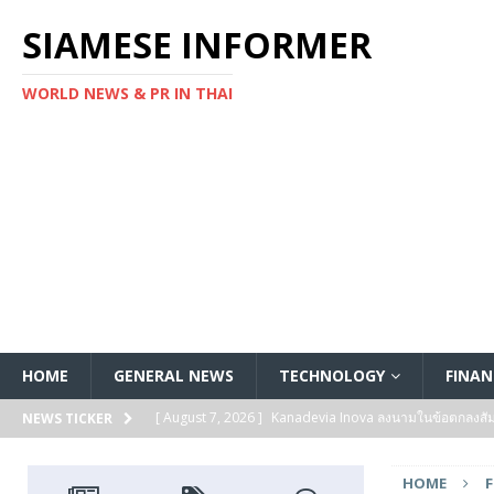
SIAMESE INFORMER
WORLD NEWS & PR IN THAI
HOME
GENERAL NEWS
TECHNOLOGY
FINAN
[ August 7, 2026 ]
Kanadevia Inova ลงนามในข้อตกลงส
NEWS TICKER
[ August 7, 2026 ]
Toshiba เริ่มจัดส่งตัวอย่างทางวิศวก
HOME
แกนประมวลผล Arm® Cortex® ‑M4 สำหรับแอปพลิเคชันค