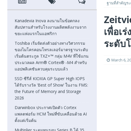
ฐานที่สำคัญระดั
[ August 7, 2026 ]
SSD ซีรีส์ KIOXIA GP Super High IOPS
Zeitvi
2026
FEATURED
Kanadevia Inova ลงนามในข้อตกลง
สัมปทานสำหรับโรงงานผลิตพลังงานจาก
เพื่อเ
[ August 6, 2026 ]
Darwinbox ประกาศเปิดตัว Cortex แพลตฟ
ขยะแห่งแรกในแอฟริกา
[ August 6, 2026 ]
Multiplier ระดมทุนรอบ Series B ได้ 3
ระดับโล
Toshiba เริ่มจัดส่งตัวอย่างทางวิศวกรรม
ของไมโครคอนโทรลเลอร์มาตรฐานระดับ
FEATURED
เริ่มต้นตระกูล TXZ+™ กลุ่ม M4V ที่ใช้แกน
March 6, 2
ประมวลผล Arm® Cortex® ‑M4 สำหรับ
แอปพลิเคชันควบคุมระบบแล้ว
SSD ซีรีส์ KIOXIA GP Super High IOPS
ได้รับรางวัล ‘Best of Show’ ในงาน FMS:
the Future of Memory and Storage
2026
Darwinbox ประกาศเปิดตัว Cortex
แพลตฟอร์ม HCM ใหม่ที่ขับเคลื่อนด้วย AI
ตั้งแต่เริ่มต้น
Multiplier ระดมทุนรอบ Series B ได้ 35