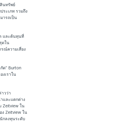
สินทรัพย์
ยประเภท รวมถึง
ามารถเป็น
 และต้นทุนที่
่สุดใน
รณ์ความเสี่ยง
ำกัด” Burton
าของเราใน
่าวว่า
นนำและแตกต่าง
่ม Zeitview ใน
ของ Zeitview ใน
นักลงทุนระดับ