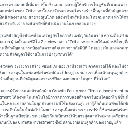
นการตรวจสอบที่เพิ่มมากขึ้น ซึ่งแตกต่างจากผู้ให้บริการโซลูชันที่เน้นเฉพาะ
พลตฟอร์มของ Zeitview นั้นรองรับหมวดหมู่โครงสร้างพื้นฐานที่สำคัญหลา
ิตย์ พลังงานลม สาธารณูปโภค อสังหาริมทรัพย์ และโทรคมนาคม ทำให้ส
ียวสำหรับเจ้าของสินทรัพย์ที่ดำเนินงานในภาคส่วนต่างๆ
ฐานที่สำคัญซึ่งขับเคลื่อนเศรษฐกิจโลกกำลังเผชิญกับอันตราย ความตึงเครียด
Burton ผู้ก่อตั้งและซีอีโอ Zeitview กล่าว “Zeitview จะช่วยให้องค์กรที่ใหญ่ที
ฐานที่สำคัญสามารถป้องกันความล้มเหลวจากภัยพิบัติ โดยประเมินและคาดกา
บความสำคัญค่าใช้จ่ายในการบำรุงรักษาได้”
้ Zeitview จะเร่งการสร้าง Visual AI ของเราที่รวดเร็ว คาดการณ์ได้ และไม่จ
พิ่มการลงทุนในแพลตฟอร์มซอฟต์แวร์ Insights ของเราเพื่อสนับสนุนลูกค้
สร้างพื้นฐานที่สำคัญตลอดวงจรชีวิตของพวกเขาในทุกๆ ที่ในโลก”
รมการผู้จัดการและหัวหน้าฝ่าย Growth Equity ของ Climate Investment กล
stment ได้ลงทุนในเทคโนโลยีการลดการปล่อยก๊าซคาร์บอนไดออกไซด์ชั้
ในหลายภาคส่วนในอุตสาหกรรมที่ใช้พลังงานสูง เรารู้สึกตื่นเต้นที่จะได้เพิ
องรับการเติบโตในขั้นต่อไป โดยการลงทุนนี้จะช่วยเร่งการปรับใช้แพลตฟอร์ม
งพื้นฐานปัจจุบัน ขณะเดียวกันก็เปิดทางให้ขยายสู่ตลาดใหม่ผ่านเครือข่าย
ักษณ์ของ Climate Investment ซึ่งมีหลายรายเป็นลูกค้าของเราอยู่แล้ว”