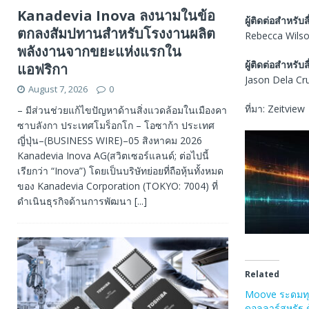
Kanadevia Inova ลงนามในข้อ
ผู้ติดต่อสำหรับส
ตกลงสัมปทานสำหรับโรงงานผลิต
Rebecca Wilson
พลังงานจากขยะแห่งแรกใน
ผู้ติดต่อสำหรับส
แอฟริกา
Jason Dela Cru
August 7, 2026
0
ที่มา: Zeitview
– มีส่วนช่วยแก้ไขปัญหาด้านสิ่งแวดล้อมในเมืองคา
ซาบลังกา ประเทศโมร็อกโก – โอซาก้า ประเทศ
ญี่ปุ่น–(BUSINESS WIRE)–05 สิงหาคม 2026
Kanadevia Inova AG(สวิตเซอร์แลนด์; ต่อไปนี้
เรียกว่า “Inova”) โดยเป็นบริษัทย่อยที่ถือหุ้นทั้งหมด
ของ Kanadevia Corporation (TOKYO: 7004) ที่
ดำเนินธุรกิจด้านการพัฒนา
[...]
Related
Moove ระดมทุน
ดอลลาร์สหรัฐ ด