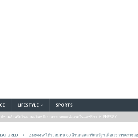
CE
LIFESTYLE
SPORTS
ัมปทานสำหรับโรงงานผลิตพลังงานจากขยะแห่งแรกในแอฟริกา
ENERGY
รรมของไมโครคอนโทรลเลอร์มาตรฐานระดับเริ่มต้นตระกูล TXZ+™ กลุ่ม M4V ที่ใช้
FEATURED
Zeitview ได้ระดมทุน 60 ล้านดอลลาร์สหรัฐฯ เพื่อเร่งการตรวจสอ
วบคุมระบบแล้ว
FEATURED