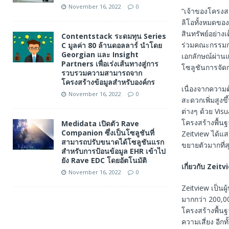
November 16, 2022
0
“เจ้าของโครงส
ลิโอทั้งหมดขอ
สินทรัพย์อย่าง
Contentstack ระดมทุน Series
ร่วมคณะกรรมกา
C มูลค่า 80 ล้านดอลลาร์ นำโดย
Georgian และ Insight
เอกลักษณ์ผ่าน
Partners เพื่อเร่งเส้นทางสู่การ
โซลูชันการจัดกา
รวบรวมความสามารถจาก
โครงสร้างข้อมูลสำหรับองค์กร
เนื่องจากความ
November 16, 2022
0
สะดวกเพิ่มสูงขึ
ต่างๆ ด้วย Vis
โครงสร้างพื้น
Medidata เปิดตัว Rave
Companion ซึ่งเป็นโซลูชันที่
Zeitview ได้แส
สามารถปรับขนาดได้โซลูชันแรก
ขยายตัวมากที่ส
สำหรับการป้อนข้อมูล EHR เข้าไป
ยัง Rave EDC โดยอัตโนมัติ
เกี่ยวกับ
Zeitv
November 16, 2022
0
Zeitview เป็นผ
มากกว่า 200,00
โครงสร้างพื้น
ความเสี่ยง อีก