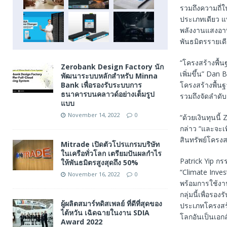
รวมถึงความถี่ใ
ประเภทเดียว แ
พลังงานแสงอาท
พันธมิตรรายเด
“โครงสร้างพื้น
Zerobank Design Factory นัก
เพิ่มขึ้น” Dan 
พัฒนาระบบหลักสำหรับ Minna
Bank เพื่อรองรับระบบการ
โครงสร้างพื้น
ธนาคารบนคลาวด์อย่างเต็มรูป
รวมถึงจัดลำดั
แบบ
November 14, 2022
0
“ด้วยเงินทุนนี
กล่าว “และจะเ
สินทรัพย์โครง
Mitrade เปิดตัวโปรแกรมบริษัท
ในเครือทั่วโลก เตรียมปันผลกำไร
Patrick Yip กร
ให้พันธมิตรสูงสุดถึง 50%
“Climate Inve
November 16, 2022
0
พร้อมการใช้งาน
กลุ่มนี้เพื่อร
ผู้ผลิตสมาร์ทดิสเพลย์ ที่ดีที่สุดของ
ประเภทโครงสร้า
ไต้หวัน เฉิดฉายในงาน SDIA
โลกอันเป็นเอกล
Award 2022