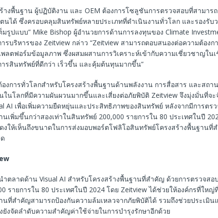
ร้างพื้นฐาน ผู้ปฏิบัติงาน และ OEM ต้องการโซลูชันการตรวจสอบที่สามาร
งตนได้ ซึ่งครอบคลุมสินทรัพย์หลายประเภทที่ดำเนินงานทั่วโลก และรองรับ
เต็มรูปแบบ” Mike Bishop ผู้อำนวยการด้านการลงทุนของ Climate Investmen
รบริหารของ Zeitview กล่าว “Zeitview สามารถตอบสนองต่อความต้องการน
แพลตฟอร์มข้อมูลภาพ ซึ่งผสมผสานการวิเคราะห์เข้ากับความเชี่ยวชาญในเชิ
รสินทรัพย์ที่ดีกว่า เร็วขึ้น และคุ้มต้นทุนมากขึ้น”
ต้องการทั่วโลกสำหรับโครงสร้างพื้นฐานด้านพลังงาน การสื่อสาร และสถา
้นในโลกที่มีความผันผวนมากขึ้นและเสี่ยงต่อภัยพิบัติ Zeitview จึงมุ่งมั่นที่จ
ual AI เพื่อเพิ่มความยืดหยุ่นและประสิทธิภาพของสินทรัพย์ หลังจากมีการตร
ฐานเพิ่มขึ้นกว่าสองเท่าในสินทรัพย์ 200,000 รายการใน 80 ประเทศในปี 20
ดงให้เห็นถึงขนาดในการส่งมอบพอร์ตโฟลิโอสินทรัพย์โครงสร้างพื้นฐานที่สำ
ุด
iew
ู้นำตลาดด้าน Visual AI สำหรับโครงสร้างพื้นฐานที่สำคัญ ด้วยการตรวจสอบ
0 รายการใน 80 ประเทศในปี 2024 โดย Zeitview ได้ช่วยให้องค์กรที่ใหญ่ที
ฐานที่สำคัญสามารถป้องกันความล้มเหลวจากภัยพิบัติได้ รวมถึงช่วยประเม
ทั้งยังจัดลำดับความสำคัญค่าใช้จ่ายในการบำรุงรักษาอีกด้วย