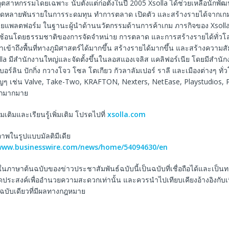
ตสาหกรรมโดยเฉพาะ นับตั้งแต่ก่อตั้งในปี 2005 Xsolla ได้ช่วยเหลือนักพัฒ
ดหลายพันรายในการระดมทุน ทําการตลาด เปิดตัว และสร้างรายได้จากเก
พลตฟอร์ม ในฐานะผู้นําด้านนวัตกรรมด้านการค้าเกม ภารกิจของ Xsolla
้อนโดยธรรมชาติของการจัดจําหน่าย การตลาด และการสร้างรายได้ทั่วโลก 
เข้าถึงพื้นที่ทางภูมิศาสตร์ได้มากขึ้น สร้างรายได้มากขึ้น และสร้างความสัม
lla มีสํานักงานใหญ่และจัดตั้งขึ้นในลอสแองเจลิส แคลิฟอร์เนีย โดยมีสําน
ร์ลิน ปักกิ่ง กวางโจว โซล โตเกียว กัวลาลัมเปอร์ ราลี และเมืองต่างๆ ทั่
ญๆ เช่น Valve, Take-Two, KRAFTON, Nexters, NetEase, Playstudios, Pl
ีกมากมาย
ิ่มเติมและเรียนรู้เพิ่มเติม โปรดไปที่
xsolla.com
พในรูปแบบมัลติมีเดีย
/www.businesswire.com/news/home/54094630/en
ในภาษาต้นฉบับของข่าวประชาสัมพันธ์ฉบับนี้เป็นฉบับที่เชื่อถือได้และเป็
ีจุดประสงค์เพื่ออำนวยความสะดวกเท่านั้น และควรนำไปเทียบเคียงอ้างอิงกับ
็นฉบับเดียวที่มีผลทางกฎหมาย