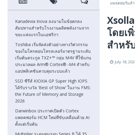
แพลตฟอร์มสํา
[ August 7, 2026 ]
SSD ซีรีส์ KIOXIA GP Super High IOPS
Xsolla
2026
FEATURED
Kanadevia Inova ลงนามในข้อตกลง
สัมปทานสำหรับโรงงานผลิตพลังงานจาก
โดยเพ
[ August 6, 2026 ]
Darwinbox ประกาศเปิดตัว Cortex แพลตฟ
ขยะแห่งแรกในแอฟริกา
[ August 6, 2026 ]
Multiplier ระดมทุนรอบ Series B ได้ 3
สําหรั
Toshiba เริ่มจัดส่งตัวอย่างทางวิศวกรรม
ของไมโครคอนโทรลเลอร์มาตรฐานระดับ
FEATURED
เริ่มต้นตระกูล TXZ+™ กลุ่ม M4V ที่ใช้แกน
July 18, 202
ประมวลผล Arm® Cortex® ‑M4 สำหรับ
แอปพลิเคชันควบคุมระบบแล้ว
SSD ซีรีส์ KIOXIA GP Super High IOPS
ได้รับรางวัล ‘Best of Show’ ในงาน FMS:
the Future of Memory and Storage
2026
Darwinbox ประกาศเปิดตัว Cortex
แพลตฟอร์ม HCM ใหม่ที่ขับเคลื่อนด้วย AI
ตั้งแต่เริ่มต้น
Multiplier ระดมทุนรอบ Series B ได้ 35