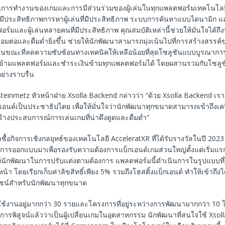
ชันการทํางานของเกมและการมีส่วนร่วมของผู้เล่นในทุกแพลตฟอร์มเทคโนโลยี
งมีประสิทธิภาพการหาผู้เล่นที่มีประสิทธิภาพ ระบบการค้นหาแบบไดนามิก แ
ร์มและผู้เล่นหลายคนที่มีประสิทธิภาพ คุณสมบัติเหล่านี้ช่วยให้มั่นใจได้
ชื่อมต่อและดื่มด่ำยิ่งขึ้น ช่วยให้นักพัฒนาสามารถมุ่งเน้นไปที่การสร้างสรร
 ในขณะที่ลดความซับซ้อนทางเทคนิคให้เหลือน้อยที่สุดโซลูชันแบบบูรณากา
นข้ามแพลตฟอร์มและชำระเงินข้ามทุกแพลตฟอร์มได้ โดยผสานรวมกับโซลูช
ย่างราบรื่น
Steinmetz หัวหน้าฝ่าย Xsolla Backend กล่าวว่า “ด้วย Xsolla Backend เราก
อนด์เป็นประชาธิปไตย เพื่อให้มั่นใจว่านักพัฒนาทุกขนาดสามารถเข้าถึงเครื่อ
้างประสบการณ์การเล่นเกมที่น่าดึงดูดและดื่มด่ำ”
ซื้อกิจการเชิงกลยุทธ์ของเทคโนโลยี AcceleratXR ที่ได้รับรางวัลในปี 2023
การออกแบบมาเพื่อรองรับความต้องการแบ็กเอนด์เกมส่วนใหญ่ตั้งแต่เริ่มแรก 
่นักพัฒนาในการปรับแต่งตามต้องการ แพลตฟอร์มนี้ดำเนินการในรูปแบบที่ไม
้า โดยเรียกเก็บค่าลิขสิทธิ์เพียง 5% รวมถึงโฮสติ้งแบ็กเอนด์ ทําให้เข้าถึง
ชน์สําหรับนักพัฒนาทุกขนาด
่ใช้งานอยู่มากกว่า 30 รายและโครงการที่อยู่ระหว่างการพัฒนามากกว่า 10 
การพิสูจน์แล้วว่าเป็นผู้เปลี่ยนเกมในอุตสาหกรรม นักพัฒนาที่สนใจใช้ Xso