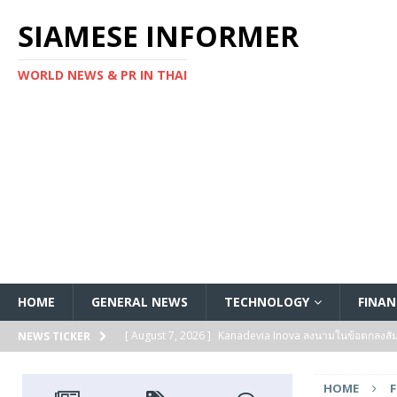
SIAMESE INFORMER
WORLD NEWS & PR IN THAI
HOME
GENERAL NEWS
TECHNOLOGY
FINAN
[ August 7, 2026 ]
Kanadevia Inova ลงนามในข้อตกลงส
NEWS TICKER
[ August 7, 2026 ]
Toshiba เริ่มจัดส่งตัวอย่างทางวิศวก
HOME
แกนประมวลผล Arm® Cortex® ‑M4 สำหรับแอปพลิเคชันค