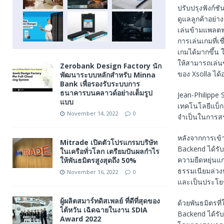
ปรับปรุงฟังก์
ดูแลลูกค้าอย่า
เล่นข้ามแพลตฟอ
การเล่นเกมที่เ
เกมได้มากขึ้น
ให้สามารถเล่
Zerobank Design Factory นัก
ของ Xsolla ได้อ
พัฒนาระบบหลักสำหรับ Minna
Bank เพื่อรองรับระบบการ
ธนาคารบนคลาวด์อย่างเต็มรูป
Jean-Philippe 
แบบ
เทคโนโลยีแบ็กเ
November 14, 2022
0
จําเป็นในการสร
หลังจากการเข้า
Mitrade เปิดตัวโปรแกรมบริษัท
Backend ได้รับ
ในเครือทั่วโลก เตรียมปันผลกำไร
ความยืดหยุ่นแก
ให้พันธมิตรสูงสุดถึง 50%
ธรรมเนียมล่วงหน
November 16, 2022
0
และเป็นประโย
ผู้ผลิตสมาร์ทดิสเพลย์ ที่ดีที่สุดของ
ด้วยพันธมิตรที
ไต้หวัน เฉิดฉายในงาน SDIA
Backend ได้รับ
Award 2022