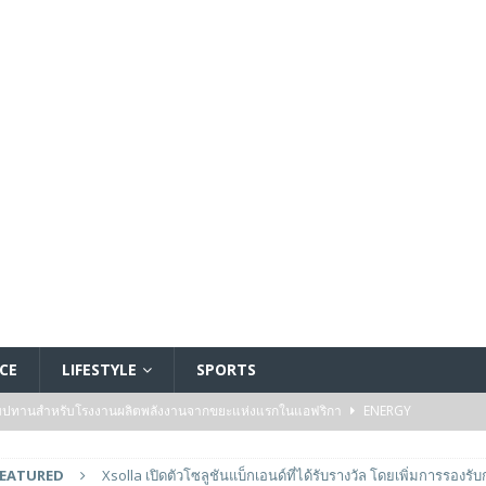
CE
LIFESTYLE
SPORTS
ัมปทานสำหรับโรงงานผลิตพลังงานจากขยะแห่งแรกในแอฟริกา
ENERGY
รรมของไมโครคอนโทรลเลอร์มาตรฐานระดับเริ่มต้นตระกูล TXZ+™ กลุ่ม M4V ที่ใช้
FEATURED
Xsolla เปิดตัวโซลูชันแบ็กเอนด์ที่ได้รับรางวัล โดยเพิ่มการรองรั
วบคุมระบบแล้ว
FEATURED