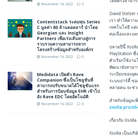
โดยตรงสามารถ
November 16, 2022
0
David Stelzer
เรา ทำให้ความ
Contentstack ระดมทุน Series
เทคโนโลยี แต่
C มูลค่า 80 ล้านดอลลาร์ นำโดย
Georgian และ Insight
ต่อเนื่องและแผ
Partners เพื่อเร่งเส้นทางสู่การ
รวบรวมความสามารถจาก
ปลายปีนี้ Xso
โครงสร้างข้อมูลสำหรับองค์กร
PlayStation ซ
November 16, 2022
0
ตัวเรียกใช้งาน
พัฒนายังสามารถ
ระเบียบของอุต
Medidata เปิดตัว Rave
Companion ซึ่งเป็นโซลูชันที่
ระบบปาร์ตี้ ข
สามารถปรับขนาดได้โซลูชันแรก
หลายคน จะช่วย
สำหรับการป้อนข้อมูล EHR เข้าไป
ยัง Rave EDC โดยอัตโนมัติ
สําหรับข้อมูลเพ
November 16, 2022
0
xsolla.pro/xb
เกี่ยวกับ Xsolla
Xsolla เป็นบริ