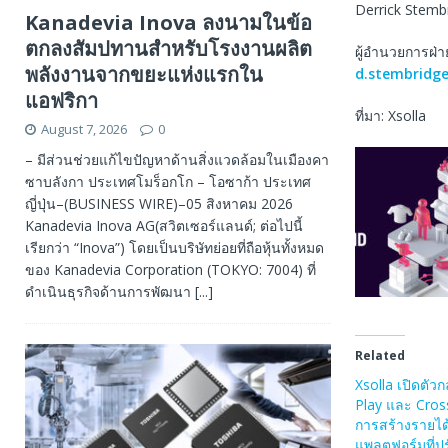
Derrick Stemb
Kanadevia Inova ลงนามในข้อ
ตกลงสัมปทานสำหรับโรงงานผลิต
ผู้อํานวยการฝ
พลังงานจากขยะแห่งแรกใน
d.stembridg
แอฟริกา
ที่มา: Xsolla
August 7, 2026
0
– มีส่วนช่วยแก้ไขปัญหาด้านสิ่งแวดล้อมในเมืองคา
ซาบลังกา ประเทศโมร็อกโก – โอซาก้า ประเทศ
ญี่ปุ่น–(BUSINESS WIRE)–05 สิงหาคม 2026
Kanadevia Inova AG(สวิตเซอร์แลนด์; ต่อไปนี้
เรียกว่า “Inova”) โดยเป็นบริษัทย่อยที่ถือหุ้นทั้งหมด
ของ Kanadevia Corporation (TOKYO: 7004) ที่
ดำเนินธุรกิจด้านการพัฒนา
[...]
Related
Xsolla เปิดตัวก
Play และ Cros
การสร้างรายได้
แพลตฟอร์มที่ปร