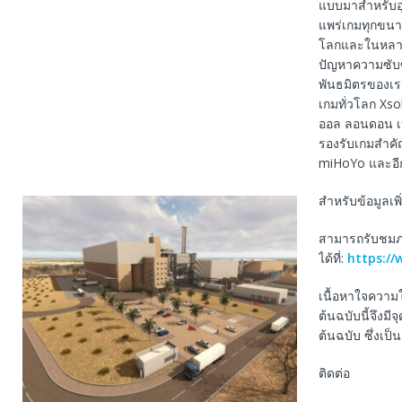
แบบมาสําหรับอุ
แพร่เกมทุกขนา
โลกและในหลายแ
ปัญหาความซับซ
พันธมิตรของเรา
เกมทั่วโลก Xso
ออล ลอนดอน เบอ
รองรับเกมสำคั
miHoYo และอ
สําหรับข้อมูลเพ
สามารถรับชมภา
ได้ที่:
https:/
เนื้อหาใจความ
ต้นฉบับนี้จึงม
ต้นฉบับ ซึ่งเป
ติดต่อ