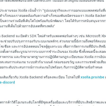
สาธิตแพลตฟอร์มได้ที่ Gamescom ในเมืองโคโลญจน์ในเดือนสิงหาคมนี้
 ประธานของ Xsolla เน้นย้ำว่า “รูปแบบธุรกิจและการออกแบบแพลตฟอร์มที่
สำเร็จของเราสอดคล้องกับความสําเร็จของพันธมิตรของเรา Xsolla Backend
เป็นความร่วมมือที่เติบโตไปพร้อมกับนักพัฒนา โดยได้รับการสนับสนุนจากกา
นงานที่เต็มไปด้วยการอัปเดตที่ทรงพลัง”
lla Backend จะเปิดตัว SDK ใหม่สําหรับแพลตฟอร์มต่างๆ เช่น Microsoft X
ึ่งจะช่วยปรับปรุงการรองรับระบบเกมหลักๆ ส่วนขยายนี้ยังรวมถึงพอร์ทัลแบ
โซเชียล และการอัปเดตคอนโซลผู้ดูแลระบบ เพื่อการจัดการเกมที่มีประสิทธิ
ตั้งตารอที่จะบูรณาการระบบการชําระเงินของ Xsolla ซึ่งทั้งหมดนี้จะสอด
สาหกรรม และรักษามาตรฐานการปฏิบัติตามกฎระเบียบของ Xsolla การอัปเดต
องสะสมการเล่นเกม ระบบทัวร์นาเมนต์ กล่องของขวัญ และการแชทด้วยเสียงแ
ยกระดับประสบการณ์การเล่นเกมไปพร้อมๆ กับการปฏิบัติตามข้อกําหนด
ิ่มเติมเกี่ยวกับ Xsolla Backend หรือลงทะเบียน โปรดไปที่
xsolla.pro/xbe
แ
e-discord
ษัทการค้าวิดีโอเกมระดับโลกที่มีชุดเครื่องมือและบริการที่มีประสิทธิภาพและ