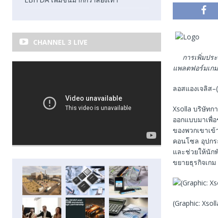
CHANNEL 3 LIVE
การ
เพิ่มปร
แพลตฟอร์มเกม
ลอสแองเจลิส–(
Xsolla บริษัทก
ออกแบบมาเพื่อ
ของพวกเขาเข้า
คอนโซล อุปกรณ์
และช่วยให้นักพ
ขยายธุรกิจเกม
(Graphic: Xsoll