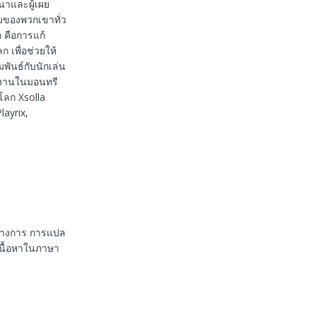
นาและผู้เผย
มของพวกเขาทั่ว
 คือการแก้
เพื่อช่วยให้
พันธ์กับนักเล่น
ักงานในมอนทรี
วโลก Xsolla
ayrix,
นทางการ การแปล
เนื้อหาในภาษา