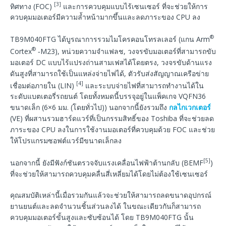
[3]
ทิศทาง (FOC)
และการควบคุมแบบไร้เซนเซอร์ ที่จะช่วยให้การ
ควบคุมมอเตอร์มีความล้ำหน้ามากขึ้นและลดภาระของ CPU ลง
®
TB9M040FTG ได้บูรณาการรวมไมโครคอนโทรลเลอร์ (แกน Arm
®
Cortex
‑M23), หน่วยความจำแฟลช, วงจรขับมอเตอร์ที่สามารถขับ
มอเตอร์ DC แบบไร้แปรงถ่านสามเฟสได้โดยตรง, วงจรขับด้านแรง
ดันสูงที่สามารถใช้เป็นแหล่งจ่ายไฟได้, ตัวรับส่งสัญญาณเครือข่าย
[4]
เชื่อมต่อภายใน (LIN)
และระบบจ่ายไฟที่สามารถทำงานได้ใน
ระดับแบตเตอรี่รถยนต์ โดยทั้งหมดนี้บรรจุอยู่ในแพ็คเกจ VQFN36
ขนาดเล็ก (6×6 มม. (โดยทั่วไป)) นอกจากนี้ยังรวมถึง
กลไกเวกเตอร์
(VE) ที่ผสานรวมฮาร์ดแวร์ที่เป็นกรรมสิทธิ์ของ Toshiba ที่จะช่วยลด
ภาระของ CPU ลงในการใช้งานมอเตอร์ที่ควบคุมด้วย FOC และช่วย
ให้โปรแกรมซอฟต์แวร์มีขนาดเล็กลง
[5]
นอกจากนี้ ยังมีฟังก์ชันตรวจจับแรงเคลื่อนไฟฟ้าต้านกลับ (BEMF
)
ที่จะช่วยให้สามารถควบคุมคลื่นสี่เหลี่ยมได้โดยไม่ต้องใช้เซนเซอร์
คุณสมบัติเหล่านี้เมื่อรวมกันแล้วจะช่วยให้สามารถลดขนาดอุปกรณ์
ยานยนต์และลดจำนวนชิ้นส่วนลงได้ ในขณะเดียวกันก็สามารถ
ควบคุมมอเตอร์ขั้นสูงและซับซ้อนได้ โดย TB9M040FTG นั้น