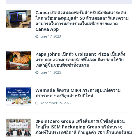
Canva เปิดตัวแพลตฟอร์มสำหรับนักพัฒนาระดับ
โลก พร้อมกองทุนมูลค่า 50 ล้านดอลลาร์และความ
สามารถในการผสานรวมใหม่เพื่อขยายตลาด
Canva App
June 17, 2023
Papa Johns เปิดตัว Croissant Pizza เป็นครั้ง
แรก มอบความกรอบอร่อยที่ไม่เคยมีมาก่อนให้กับ
เหล่าผู้ชื่นชอบพิซซ่าทั้งหลาย
June 11, 2025
Wemade จัดงาน MIR4 กระถางธูปแห่งความ
ปรารถนาของยีอุนสำหรับปีใหม่
December 29, 2022
2PointZero Group เสร็จสิ้นการเข้าซื้อหุ้นส่วน
ใหญ่ใน ISEM Packaging Group บริษัทบรรจุ
ภัณฑ์ในประเทศอิตาลี ด้วยมูลค่า 704 ล้านเดอร์แฮม