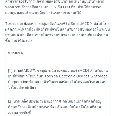
สามารถรองรับการใช้งานมอเตอร์ขนาดเล็กในยานยนต์ได้หลาก
หลาย รวมถึงการสื่อสารแบบ LIN กับ ECU ที่จะช่วยให้สามารถ
ควบคุมมอเตอร์ขนาดเล็กภายในระบบยานยนต์ได้
Toshiba จะยังคงขยายกลุ่มผลิตภัณฑ์ซีรีส์ SmartMCD™ ต่อไป โดย
ผลิตภัณฑ์เหล่านี้จะมีฟังก์ชันที่จำเป็นสำหรับการขับมอเตอร์ในระบบ
ยานยนต์ และมีส่วนช่วยในการลดขนาดระบบยานยนต์และจำนวน
ชิ้นส่วนให้น้อยลง
หมายเหตุ:
[1] SmartMCD™: ชุดอุปกรณ์ควบคุมมอเตอร์ (MCD) สำหรับยาน
ยนต์ที่พัฒนาโดยบริษัท Toshiba Electronic Devices & Storage
Corporation ที่รวมเอาตัวขับมอเตอร์และไมโครคอนโทรลเลอร์
ไว้ในอุปกรณ์เดียว
[2] บานเกล็ดปิดช่องระบายอากาศ: กลไกบานเกล็ดที่ติดตั้งอยู่
ด้านหลังกระจังหน้าของรถ ที่จะเปิดและปิดโดยอัตโนมัติตาม
สภาพการขับขี่