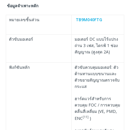
ข้อมูลจำเพาะหลัก
หมายเลขชิ้นส่วน
TB9M040FTG
ตัวขับมอเตอร์
มอเตอร์ DC แบบไร้แปรง
ถ่าน 3 เฟส, ไดรฟ์ 1 ช่อง
สัญญาณ (สูงสุด 2A)
ฟังก์ชันหลัก
ตัวขับควบคุมมอเตอร์: ตัว
ต้านทานแบบขนานและ
ตัวขยายสัญญาณตรวจจับ
กระแส
ฮาร์ดแวร์สำหรับการ
ควบคุม FOC / การควบคุม
คลื่นสี่เหลี่ยม (VE, PMD,
[11]
ENC
)