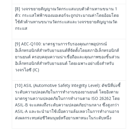
[8] วงจรขยายสัญญาณวัดกระแสแบบตัวต้านทานขนาน 1
ตัว: กระแสไฟฟ้าของมอเตอร์จะถูกประมาณค่าโดยอ้อมโดย
ใช้ตัวต้านทานขนานวัดกระแสและวงจรขยายสัญญาณวัด
กระแส
[9] AEC-Q100: มาตรฐานการรับรองคุณภาพอุปกรณ์
อิเล็กทรอนิกส์สำหรับยานยนต์ที่จัดตั้งโดยสภาอิเล็กทรอนิกส์
ยานยนต์ ครอบคลุมความน่าเชื่อถือและคุณภาพของชิ้นส่วน
อิเล็กทรอนิกส์สำหรับยานยนต์ โดยเฉพาะอย่างยิ่งสำหรับ
วงจรไอซี (IC)
[10] ASIL (Automotive Safety Integrity Level): ดัชนีที่บ่งชี้
ระดับความปลอดภัยในการทำงานของยานยนต์ โดยอิงตาม
มาตรฐานความปลอดภัยในการทำงานตาม ISO 26262 โดย
ASIL-B จะแสดงถึงระดับความปลอดภัยปานกลาง ซึ่งสูงกว่า
ASIL-A และจะนำมาใช้เมื่อความล้มเหลวในการทำงานอาจ
ส่งผลกระทบต่อชีวิตมนุษย์หรือยานพาหนะในระดับหนึ่ง