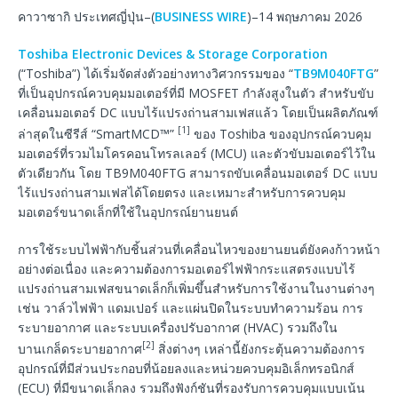
คาวาซากิ ประเทศญี่ปุ่น–(
BUSINESS WIRE
)–14 พฤษภาคม 2026
Toshiba Electronic Devices & Storage Corporation
(“Toshiba”) ได้เริ่มจัดส่งตัวอย่างทางวิศวกรรมของ “
TB9M040FTG
”
ที่เป็นอุปกรณ์ควบคุมมอเตอร์ที่มี MOSFET กำลังสูงในตัว สำหรับขับ
เคลื่อนมอเตอร์ DC แบบไร้แปรงถ่านสามเฟสแล้ว โดยเป็นผลิตภัณฑ์
[1]
ล่าสุดในซีรีส์ “SmartMCD™”
ของ Toshiba ของอุปกรณ์ควบคุม
มอเตอร์ที่รวมไมโครคอนโทรลเลอร์ (MCU) และตัวขับมอเตอร์ไว้ใน
ตัวเดียวกัน โดย TB9M040FTG สามารถขับเคลื่อนมอเตอร์ DC แบบ
ไร้แปรงถ่านสามเฟสได้โดยตรง และเหมาะสำหรับการควบคุม
มอเตอร์ขนาดเล็กที่ใช้ในอุปกรณ์ยานยนต์
การใช้ระบบไฟฟ้ากับชิ้นส่วนที่เคลื่อนไหวของยานยนต์ยังคงก้าวหน้า
อย่างต่อเนื่อง และความต้องการมอเตอร์ไฟฟ้ากระแสตรงแบบไร้
แปรงถ่านสามเฟสขนาดเล็กก็เพิ่มขึ้นสำหรับการใช้งานในงานต่างๆ
เช่น วาล์วไฟฟ้า แดมเปอร์ และแผ่นปิดในระบบทำความร้อน การ
ระบายอากาศ และระบบเครื่องปรับอากาศ (HVAC) รวมถึงใน
[2]
บานเกล็ดระบายอากาศ
สิ่งต่างๆ เหล่านี้ยังกระตุ้นความต้องการ
อุปกรณ์ที่มีส่วนประกอบที่น้อยลงและหน่วยควบคุมอิเล็กทรอนิกส์
(ECU) ที่มีขนาดเล็กลง รวมถึงฟังก์ชันที่รองรับการควบคุมแบบเน้น