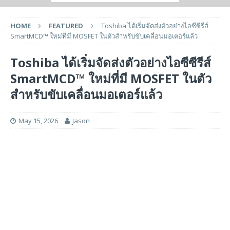
HOME
FEATURED
Toshiba ได้เริ่มจัดส่งตัวอย่างไอซีซีรีส์
SmartMCD™ ใหม่ที่มี MOSFET ในตัวสำหรับขับเคลื่อนมอเตอร์แล้ว
Toshiba ได้เริ่มจัดส่งตัวอย่างไอซีซีรีส์
SmartMCD™ ใหม่ที่มี MOSFET ในตัว
สำหรับขับเคลื่อนมอเตอร์แล้ว
May 15, 2026
Jason