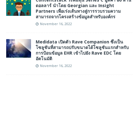
ดอลลาร์ นำโดย Georgian และ Insight
Partners เพื่อเร่งเส้นทางสู่การรวบรวมความ
สามารถจากโครงสร้างข้อมูลสำหรับองค์กร
November 16, 2022
Medidata เปิดตัว Rave Companion ซึ่งเป็น
โซลูชันที่สามารถปรับขนาดได้โซลูชันแรกสำหรับ
การป้อนข้อมูล EHR เข้าไปยัง Rave EDC โดย
อัตโนมัติ
November 16, 2022