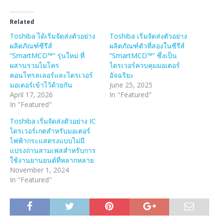
Related
Toshiba ได้เริ่มจัดส่งตัวอย่าง
Toshiba เริ่มจัดส่งตัวอย่าง
ผลิตภัณฑ์ซีรีส์
ผลิตภัณฑ์ตัวที่สองในซีรีส์
“SmartMCD™” รุ่นใหม่ ที่
“SmartMCD™” ซึ่งเป็น
ผสานรวมไมโคร
ไดรเวอร์ควบคุมมอเตอร์
คอนโทรลเลอร์และไดรเวอร์
อัจฉริยะ
มอเตอร์เข้าไว้ด้วยกัน
June 25, 2025
April 17, 2026
In "Featured"
In "Featured"
Toshiba เริ่มจัดส่งตัวอย่าง IC
ไดรเวอร์เกตสำหรับมอเตอร์
ไฟฟ้ากระแสตรงแบบไม่มี
แปรงถ่านสามเฟสสำหรับการ
ใช้งานยานยนต์ที่หลากหลาย
November 1, 2024
In "Featured"