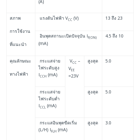
(A)
สภาพ
แรงดันไฟฟ้า V
(V)
13 ถึง 23
CC
การใช้งาน
อินพุตสถานะเปิดปัจจุบัน I
4.5 ถึง 10
F(ON)
(mA)
ที่แนะนำ
คุณลักษณะ
กระแสจ่าย
V
–
สูงสุด
5.0
CC
ไฟระดับสูง
V
EE
ทางไฟฟ้า
I
(mA)
=23V
CCH
กระแสจ่าย
สูงสุด
5.0
ไฟระดับต่ำ
I
(mA)
CCL
กระแสอินพุตขีดเริ่ม
สูงสุด
3.0
(L/H) I
(mA)
FLH