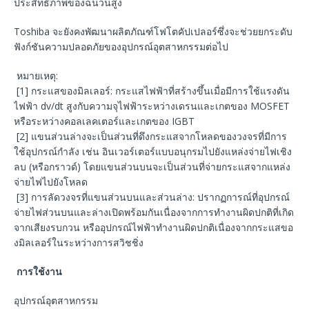
ประสิทธิภาพของฉนวนสูง
Toshiba จะยังคงพัฒนาผลิตภัณฑ์โฟโตคัปเปลอร์ซึ่งจะช่วยยกระดับ
ฟังก์ชันความปลอดภัยของอุปกรณ์อุตสาหกรรมต่อไป
หมายเหตุ:
[1] กระแสของมิลเลอร์: กระแสไฟฟ้าที่สร้างขึ้นเมื่อมีการใช้แรงดัน
ไฟฟ้า dv/dt สูงกับความจุไฟฟ้าระหว่างเดรนและเกตของ MOSFET
หรือระหว่างคอลเลคเตอร์และเกตของ IGBT
[2] แขนส่วนล่างจะเป็นส่วนที่ดึงกระแสจากโหลดของวงจรที่มีการ
ใช้อุปกรณ์กำลัง เช่น อินเวอร์เตอร์แบบอนุกรมไปยังแหล่งจ่ายไฟเชิง
ลบ (หรือกราวด์) โดยแขนส่วนบนจะเป็นส่วนที่จ่ายกระแสจากแหล่ง
จ่ายไฟไปยังโหลด
[3] การลัดวงจรที่แขนส่วนบนและส่วนล่าง: ปรากฏการณ์ที่อุปกรณ์
จ่ายไฟส่วนบนและล่างเปิดพร้อมกันเนื่องจากการทำงานผิดปกติที่เกิด
จากเสียงรบกวน หรืออุปกรณ์ไฟฟ้าทำงานผิดปกติเนื่องจากกระแสขอ
งมิลเลอร์ในระหว่างการสวิชชิ่ง
การใช้งาน
อุปกรณ์อุตสาหกรรม