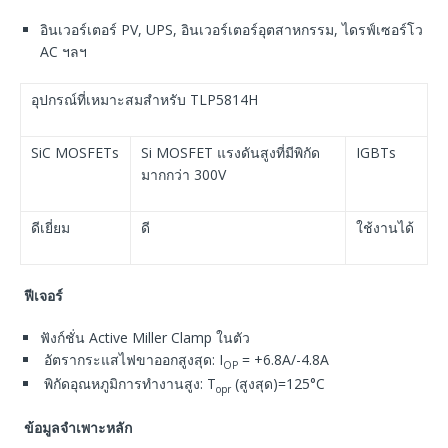
อินเวอร์เตอร์ PV, UPS, อินเวอร์เตอร์อุตสาหกรรม, ไดรฟ์เซอร์โว
AC ฯลฯ
อุปกรณ์ที่เหมาะสมสำหรับ TLP5814H
SiC MOSFETs
Si MOSFET แรงดันสูงที่มีพิกัด
IGBTs
มากกว่า 300V
ดีเยี่ยม
ดี
ใช้งานได้
ฟีเจอร์
ฟังก์ชั่น Active Miller Clamp ในตัว
อัตรากระแสไฟขาออกสูงสุด: I
= +6.8A/-4.8A
OP
พิกัดอุณหภูมิการทำงานสูง: T
(สูงสุด)=125°C
opr
ข้อมูลจำเพาะหลัก