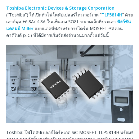
Toshiba Electronic Devices & Storage Corporation
(“Toshiba”) ได้เปิดตัวโฟโตคัปเปลอร์ไดรเวอร์เกต ”
TLP5814H
” ด้วย
เอาต์พุต +6.8A/-4.8A ในแพ็คเกจ SO8L ขนาดเล็กที่รวมเอา
ฟังก์ชัน
แคลมป์ Miller
แบบแอคทีฟสำหรับการไดร์ฟ MOSFET ซิลิคอน
คาร์ไบด์ (SiC) ที่ได้มีการเริ่มจัดส่งจำนวนมากตั้งแต่วันนี้
Toshiba: โฟโตคัปเปลอร์ไดร์ฟเกต SiC MOSFET TLP5814H พร้อมฟังก์