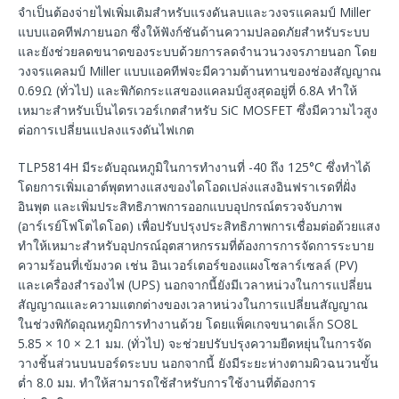
จำเป็นต้องจ่ายไฟเพิ่มเติมสำหรับแรงดันลบและวงจรแคลมป์ Miller
แบบแอคทีฟภายนอก ซึ่งให้ฟังก์ชันด้านความปลอดภัยสำหรับระบบ
และยังช่วยลดขนาดของระบบด้วยการลดจำนวนวงจรภายนอก โดย
วงจรแคลมป์ Miller แบบแอคทีฟจะมีความต้านทานของช่องสัญญาณ
0.69Ω (ทั่วไป) และพิกัดกระแสของแคลมป์สูงสุดอยู่ที่ 6.8A ทำให้
เหมาะสำหรับเป็นไดรเวอร์เกตสำหรับ SiC MOSFET ซึ่งมีความไวสูง
ต่อการเปลี่ยนแปลงแรงดันไฟเกต
TLP5814H มีระดับอุณหภูมิในการทำงานที่ -40 ถึง 125°C ซึ่งทำได้
โดยการเพิ่มเอาต์พุตทางแสงของไดโอดเปล่งแสงอินฟราเรดที่ฝั่ง
อินพุต และเพิ่มประสิทธิภาพการออกแบบอุปกรณ์ตรวจจับภาพ
(อาร์เรย์โฟโตไดโอด) เพื่อปรับปรุงประสิทธิภาพการเชื่อมต่อด้วยแสง
ทำให้เหมาะสำหรับอุปกรณ์อุตสาหกรรมที่ต้องการการจัดการระบาย
ความร้อนที่เข้มงวด เช่น อินเวอร์เตอร์ของแผงโซลาร์เซลล์ (PV)
และเครื่องสำรองไฟ (UPS) นอกจากนี้ยังมีเวลาหน่วงในการแปลี่ยน
สัญญาณและความแตกต่างของเวลาหน่วงในการแปลี่ยนสัญญาณ
ในช่วงพิกัดอุณหภูมิการทำงานด้วย โดยแพ็คเกจขนาดเล็ก SO8L
5.85 × 10 × 2.1 มม. (ทั่วไป) จะช่วยปรับปรุงความยืดหยุ่นในการจัด
วางชิ้นส่วนบนบอร์ดระบบ นอกจากนี้ ยังมีระยะห่างตามผิวฉนวนขั้น
ต่ำ 8.0 มม. ทำให้สามารถใช้สำหรับการใช้งานที่ต้องการ