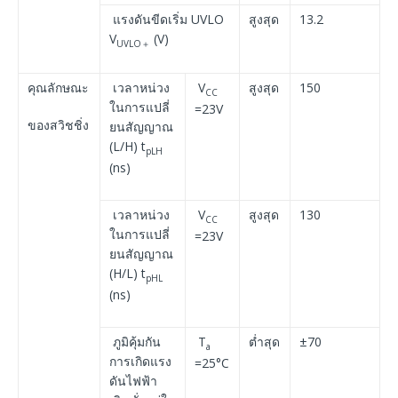
แรงดันขีดเริ่ม UVLO
สูงสุด
13.2
V
(V)
UVLO
＋
คุณลักษณะ
เวลาหน่วง
V
สูงสุด
150
CC
ในการแปลี่
=23V
ของสวิชชิ่ง
ยนสัญญาณ
(L/H) t
pLH
(ns)
เวลาหน่วง
V
สูงสุด
130
CC
ในการแปลี่
=23V
ยนสัญญาณ
(H/L) t
pHL
(ns)
ภูมิคุ้มกัน
T
ต่ำสุด
±70
a
การเกิดแรง
=25°C
ดันไฟฟ้า