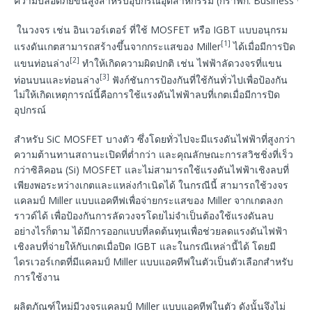
ความปลอดภัยขั้นสูงสำหรับอุปกรณ์อุตสาหกรรม (กราฟิก: Business Wir
ในวงจร เช่น อินเวอร์เตอร์ ที่ใช้ MOSFET หรือ IGBT แบบอนุกรม
[1]
แรงดันเกตสามารถสร้างขึ้นจากกระแสของ Miller
ได้เมื่อมีการปิด
[2]
แขนท่อนล่าง
ทำให้เกิดความผิดปกติ เช่น ไฟฟ้าลัดวงจรที่แขน
[3]
ท่อนบนและท่อนล่าง
ฟังก์ชันการป้องกันที่ใช้กันทั่วไปเพื่อป้องกัน
ไม่ให้เกิดเหตุการณ์นี้คือการใช้แรงดันไฟฟ้าลบที่เกตเมื่อมีการปิด
อุปกรณ์
สำหรับ SiC MOSFET บางตัว ซึ่งโดยทั่วไปจะมีแรงดันไฟฟ้าที่สูงกว่า
ความต้านทานสถานะเปิดที่ต่ำกว่า และคุณลักษณะการสวิชชิ่งที่เร็ว
กว่าซิลิคอน (Si) MOSFET และไม่สามารถใช้แรงดันไฟฟ้าเชิงลบที่
เพียงพอระหว่างเกตและแหล่งกำเนิดได้ ในกรณีนี้ สามารถใช้วงจร
แคลมป์ Miller แบบแอคทีฟเพื่อจ่ายกระแสของ Miller จากเกตลงก
ราวด์ได้ เพื่อป้องกันการลัดวงจรโดยไม่จำเป็นต้องใช้แรงดันลบ
อย่างไรก็ตาม ได้มีการออกแบบที่ลดต้นทุนเพื่อช่วยลดแรงดันไฟฟ้า
เชิงลบที่จ่ายให้กับเกตเมื่อปิด IGBT และในกรณีเหล่านี้ได้ โดยมี
ไดรเวอร์เกตที่มีแคลมป์ Miller แบบแอคทีฟในตัวเป็นตัวเลือกสำหรับ
การใช้งาน
ผลิตภัณฑ์ใหม่มีวงจรแคลมป์ Miller แบบแอคทีฟในตัว ดังนั้นจึงไม่