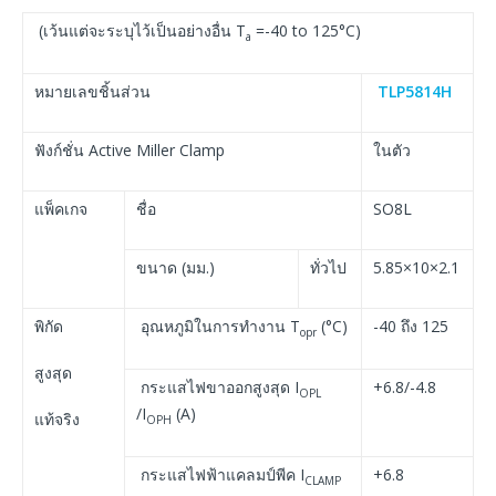
(เว้นแต่จะระบุไว้เป็นอย่างอื่น T
=-40 to 125°C)
a
หมายเลขชิ้นส่วน
TLP5814H
ฟังก์ชั่น Active Miller Clamp
ในตัว
แพ็คเกจ
ชื่อ
SO8L
ขนาด (มม.)
ทั่วไป
5.85×10×2.1
พิกัด
อุณหภูมิในการทำงาน T
(°C)
-40 ถึง 125
opr
สูงสุด
กระแสไฟขาออกสูงสุด I
+6.8/-4.8
OPL
/I
(A)
แท้จริง
OPH
กระแสไฟฟ้าแคลมป์พีค I
+6.8
CLAMP