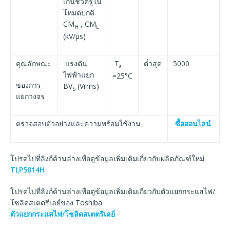
เกินชั่วครู่ใน
โหมดปกติ
CM
, CM
H
L
(kV/μs)
คุณลักษณะ
แรงดัน
T
ต่ำสุด
5000
a
ไฟฟ้าแยก
=25°C
ของการ
BV
(Vrms)
S
แยกวงจร
ตรวจสอบตัวอย่างและความพร้อมใช้งาน
ซื้อออนไลน์
โปรดไปที่ลิงก์ด้านล่างเพื่อดูข้อมูลเพิ่มเติมเกี่ยวกับผลิตภัณฑ์ใหม่
TLP5814H
โปรดไปที่ลิงก์ด้านล่างเพื่อดูข้อมูลเพิ่มเติมเกี่ยวกับตัวแยกกระแสไฟ/
โซลิดสเตตรีเลย์ของ Toshiba
ตัวแยกกระแสไฟ/โซลิดสเตตรีเลย์