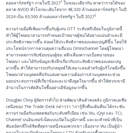
1
ดอลลาร์สหรัฐฯ ภายในปี 2027
ในขณะเดียวกัน คาดว่ารายได้ของ
ตลาด AVOD ทั่วโลกจะเติบโตจาก 48,320 ล้านดอลลาร์สหรัฐฯ ในปี
2
2024 เป็น 63,500 ล้านดอลลาร์สหรัฐฯ ในปี 2027
ความร่วมมือที่เพิ่มมากขึ้นกับผู้เล่น OTT ระดับพรีเมียมในภูมิภาคนี้
ทำให้ผู้โฆษณาสามารถกำหนดเป้าหมายผู้ชมได้อย่างแม่นยำและมี
ประสิทธิภาพมากขึ้น ส่งผลให้ประสิทธิภาพของแคมเปญดีขึ้น โดยใช้
ประโยชน์จากการควบคุมความถี่แบบ Omnichannel โดยผู้โฆษณา
สามารถลดการทับซ้อนของผู้ชม หลีกเลี่ยงความเบื่อหน่ายของ
โฆษณา และได้รับข้อมูลเชิงลึกเกี่ยวกับประสิทธิภาพของแคมเปญ
มากขึ้น ทำให้สามารถปรับกลยุทธ์ให้เหมาะสมสำหรับผู้บริโภคยิ่งขึ้น
โฆษณาส่วนบุคคลที่ปรับแต่งตามความต้องการส่วนบุคคลจะช่วย
มอบประสบการณ์ที่เกี่ยวข้องและน่าดึงดูดใจมากขึ้น ทำให้พวกเขามี
อำนาจในการตัดสินใจซื้ออย่างมีข้อมูลมากขึ้น
Douglas Choy ผู้จัดการทั่วไป ฝ่ายพัฒนาสินค้าคงคลัง ภูมิภาคเอเชีย
เหนือของ The Trade Desk กล่าวว่า “เรารู้สึกตื่นเต้นที่จะได้กระชับ
ความร่วมมือกับแพลตฟอร์มระดับพรีเมียม เช่น Viu, iQiyi และ TCL
Channel บนอินเทอร์เน็ตแบบเปิดในภูมิภาคนี้ และจะทำหน้าที่เป็น
พันธมิตรที่ใกล้ชิดที่สุดรายหนึ่งของพวกเขา เนื่องจาก Viu เป็นผู้นำ
ตลาดในการเปิดตัวระบบโฆษณา CTV สำหรับการซื้อขายแบบ