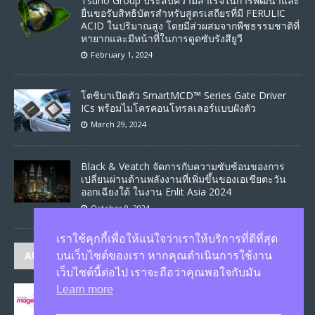
Tsuno Group ประสบความสำเร็จในการพัฒนาและ
ยื่นขอรับสิทธิบัตรสำหรับสูตรเสถียรที่มี FERULIC
ACID ในปริมาณสูง โดยมีส่วผสมจากพืชธรรมชาติที่
หายากและมีหน้าที่ในการดูดซับรังสียูวี
February 1, 2024
โตชิบาเปิดตัว SmartMCD™ Series Gate Driver
ICs พร้อมไมโครคอนโทรลเลอร์แบบฝังตัว
March 29, 2024
Black & Veatch จัดการกับความซับซ้อนของการ
เปลี่ยนผ่านด้านพลังงานที่เพิ่มขึ้นของเอเชียตะวัน
ออกเฉียงใต้ ในงาน Enlit Asia 2024
October 9, 2024
เราใช้คุกกี้เพื่อให้แน่ใจว่าเราให้บริการที่ดีที่สุด
AUTHORS
บนเว็บไซต์ของเรา หากคุณดำเนินการใช้งาน
เว็บไซต์นี้ต่อไป เราจะถือว่าคุณพอใจกับมัน
Learn more
JASON
published 1579 articles