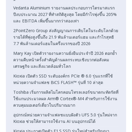
Vedanta Aluminium รายงานผลประกอบการไตรมาสแรก
ปีงบประมาณ 2027 ที่ทำสถิติสูงสุด โดยมีกำไรพุ่งขึ้น 205%
และ EBITDA เพิ่มขึ้นมากกว่าสองเท่า
2PointZero Group ส่งสัญญาณการเติบโตในระดับโลกด้วย
รายได้ที่พุ่งสูงขึ้นถึง 21.9 พันล้านเดอร์แฮม และกำไรสุทธิ
7.7 พันล้านเดอร์แฮมในครึ่งแรกของปี 2026
Mary Kay เปิดตัวรายงานความยั่งยืนประจำปี 2026 ตอกย้ำ
ความคืบหน้าครั้งสำคัญด้านผลกระทบเชิงบวกต่อสังคม
เศรษฐกิจ และสิ่งแวดล้อมทั่วโลก
Kioxia เปิดตัว SSD ระดับองค์กร PCIe ® 6.0 รุ่นแรกที่ใช้
หน่วยความจำแฟลช BiCS FLASH™ รุ่นที่ 10 ล่าสุด
Toshiba เริ่มการผลิตไมโครคอนโทรลเลอร์ขนาดกะทัดรัดที่
ใช้แกนประมวลผล Arm® Cortex®-M4 สำหรับการใช้งาน
ควบคุมมอเตอร์เดี่ยวในปริมาณมาก
อุปกรณ์หน่วยความจำแฟลชแบบฝังตัว UFS 5.0 รุ่นใหม่จาก
Kioxia ช่วยให้สามารถใช้งาน AI บนอุปกรณ์ได้
Kioxia ประกาศเปิดตัว E1.S SSD รุ่นใหม่สำหรับปัญญา