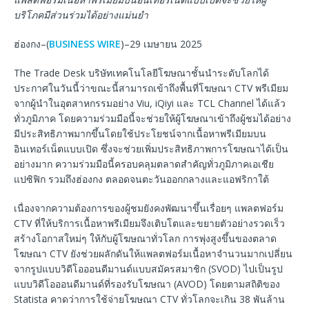
บริโภคมีส่วนร่วมได้อย่างแม่นยำ
ฮ่องกง–(
BUSINESS WIRE
)–29 เมษายน 2025
The Trade Desk บริษัทเทคโนโลยีโฆษณาชั้นนำระดับโลกได้
ประกาศในวันนี้ว่าขณะนี้สามารถเข้าถึงพื้นที่โฆษณา CTV พรีเมียม
จากผู้นำในอุตสาหกรรมอย่าง Viu, iQiyi และ TCL Channel ได้แล้ว
ทั่วภูมิภาค โดยความร่วมมือนี้จะช่วยให้ผู้โฆษณาเข้าถึงผู้ชมได้อย่าง
มีประสิทธิภาพมากขึ้นโดยใช้ประโยชน์จากเนื้อหาพรีเมียมบน
อินเทอร์เน็ตแบบเปิด ซึ่งจะช่วยเพิ่มประสิทธิภาพการโฆษณาได้เป็น
อย่างมาก ความร่วมมือนี้ครอบคลุมตลาดสำคัญทั่วภูมิภาคเอเชีย
แปซิฟิก รวมถึงฮ่องกง ตลอดจนตะวันออกกลางและแอฟริกาใต้
เนื่องจากความต้องการของผู้ชมยังคงพัฒนาขึ้นเรื่อยๆ แพลตฟอร์ม
CTV ที่ให้บริการเนื้อหาพรีเมียมจึงเติบโตและขยายตัวอย่างรวดเร็ว
สร้างโอกาสใหม่ๆ ให้กับผู้โฆษณาทั่วโลก การพุ่งสูงขึ้นของตลาด
โฆษณา CTV ยังช่วยผลักดันให้แพลตฟอร์มเนื้อหาจำนวนมากเปลี่ยน
จากรูปแบบวิดีโอออนดีมานด์แบบสมัครสมาชิก (SVOD) ไปเป็นรูป
แบบวิดีโอออนดีมานด์ที่รองรับโฆษณา (AVOD) โดยตามสถิติของ
Statista คาดว่าการใช้จ่ายโฆษณา CTV ทั่วโลกจะเกิน 38 พันล้าน