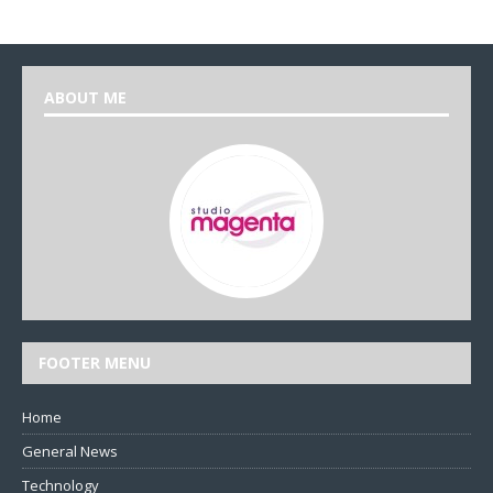
ABOUT ME
FOOTER MENU
Home
General News
Technology