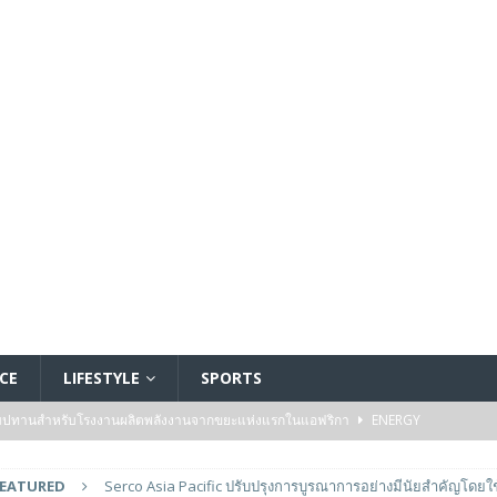
CE
LIFESTYLE
SPORTS
ัมปทานสำหรับโรงงานผลิตพลังงานจากขยะแห่งแรกในแอฟริกา
ENERGY
รรมของไมโครคอนโทรลเลอร์มาตรฐานระดับเริ่มต้นตระกูล TXZ+™ กลุ่ม M4V ที่ใช้
FEATURED
Serco Asia Pacific ปรับปรุงการบูรณาการอย่างมีนัยสำคัญโดยใช
วบคุมระบบแล้ว
FEATURED