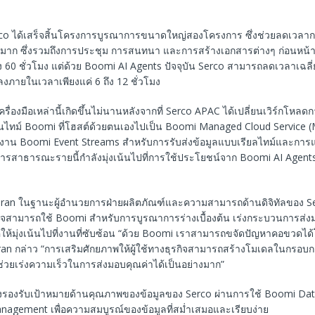
 Serco ได้เสร็จสิ้นโครงการบูรณาการขนาดใหญ่สองโครงการ ซึ่งช่วยลดเวลา
มาก ซึ่งรวมถึงการประชุม การสนทนา และการสร้างเอกสารต่างๆ ก่อนหน้า
ถึง 60 ชั่วโมง แต่ด้วย Boomi AI Agents ปัจจุบัน Serco สามารถลดเวลาเฉล
นลงภายในเวลาเพียงแค่ 6 ถึง 12 ชั่วโมง
ื่องมือเหล่านี้เกิดขึ้นไม่นานหลังจากที่ Serco APAC ได้เปลี่ยนเวิร์กโหล
ันไทม์ Boomi ที่โฮสต์ด้วยตนเองไปเป็น Boomi Managed Cloud Service (
ช้งาน Boomi Event Streams สำหรับการรับส่งข้อมูลแบบเรียลไทม์และการแ
บริการสาธารณะรายนี้กำลังมุ่งเน้นไปที่การใช้ประโยชน์จาก Boomi AI Agent
 Kiran ในฐานะผู้อำนวยการฝ่ายผลิตภัณฑ์และความสามารถด้านดิจิทัลของ S
ุรกิจสามารถใช้ Boomi สำหรับการบูรณาการร่างเบื้องต้น เร่งกระบวนการส
ให้มุ่งเน้นไปที่งานที่ซับซ้อน “ด้วย Boomi เราสามารถขจัดปัญหาคอขวดได้
ran กล่าว “การเสริมศักยภาพให้ผู้ใช้ทางธุรกิจสามารถสร้างโมเดลในกรอบก
่วยเร่งความเร็วในการส่งมอบคุณค่าได้เป็นอย่างมาก”
ังรองรับเป้าหมายด้านคุณภาพของข้อมูลของ Serco ผ่านการใช้ Boomi D
agement เพื่อความสมบูรณ์ของข้อมูลที่สม่ำเสมอและเรียบง่าย