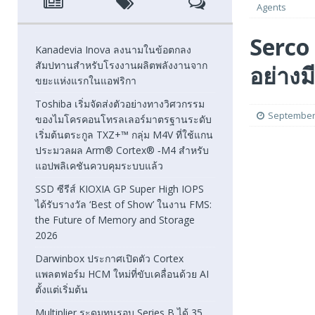
Agents
[ August 7, 2026 ]
SSD ซีรีส์ KIOXIA GP Super High IOPS
Serco 
2026
FEATURED
Kanadevia Inova ลงนามในข้อตกลง
สัมปทานสำหรับโรงงานผลิตพลังงานจาก
อย่าง
[ August 6, 2026 ]
Darwinbox ประกาศเปิดตัว Cortex แพลตฟ
ขยะแห่งแรกในแอฟริกา
[ August 6, 2026 ]
Multiplier ระดมทุนรอบ Series B ได้ 3
Toshiba เริ่มจัดส่งตัวอย่างทางวิศวกรรม
September 
ของไมโครคอนโทรลเลอร์มาตรฐานระดับ
FEATURED
เริ่มต้นตระกูล TXZ+™ กลุ่ม M4V ที่ใช้แกน
ประมวลผล Arm® Cortex® ‑M4 สำหรับ
แอปพลิเคชันควบคุมระบบแล้ว
SSD ซีรีส์ KIOXIA GP Super High IOPS
ได้รับรางวัล ‘Best of Show’ ในงาน FMS:
the Future of Memory and Storage
2026
Darwinbox ประกาศเปิดตัว Cortex
แพลตฟอร์ม HCM ใหม่ที่ขับเคลื่อนด้วย AI
ตั้งแต่เริ่มต้น
Multiplier ระดมทุนรอบ Series B ได้ 35