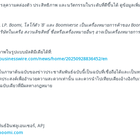
ความคล่องตัว ประสิทธิภาพ และนวัตกรรมในระดับที่ดีขึ้นได้ ดูข้อมูลเพิ่มเต
 LP. Boomi,
โลโก้ตัว
'B'
และ
Boomiverse
เป็นเครื่องหมายการค้าของ
Boom
ริษัทในเครือ
สงวนลิขสิทธิ์
ชื่อหรือเครื่องหมายอื่นๆ
อาจเป็นเครื่องหมายการ
ในรูปแบบมัลติมีเดียได้ที่:
.businesswire.com/news/home/20250928836452/en
ในภาษาต้นฉบับของข่าวประชาสัมพันธ์ฉบับนี้เป็นฉบับที่เชื่อถือได้และเป็
ีจุดประสงค์เพื่ออำนวยความสะดวกเท่านั้น และควรนำไปเทียบเคียงอ้างอิงกับ
็นฉบับเดียวที่มีผลทางกฎหมาย
ันธ์อินฟลูเอนเซอร์, APJ
boomi.com