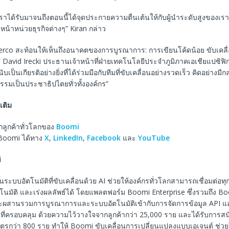
เราได้รับมาจนถึงตอนนี้ได้จุดประกายความตื่นเต้นให้กับผู้นำระดับสูงของเรา
หน้าหน่วยธุรกิจต่างๆ” Kiran กล่าว
erco สะท้อนให้เห็นถึงอนาคตของการบูรณาการ: การเขียนโค้ดน้อย ขับเคลื่
จ” David Irecki ประธานเจ้าหน้าที่ฝ่ายเทคโนโลยีประจำภูมิภาคเอเชียแปซิฟิ
เป็นเกียรติอย่างยิ่งที่ได้ร่วมมือกับทีมที่ขับเคลื่อนอย่างรวดเร็ว คิดอย่างมีกล
กรรมเป็นประชาธิปไตยทั่วทั้งองค์กร”
เติม
กลูกค้าทั่วโลกของ
Boomi
Boomi ได้ทาง
X
,
LinkedIn
,
Facebook
และ
YouTube
i
ระบบอัตโนมัติที่ขับเคลื่อนด้วย AI ช่วยให้องค์กรทั่วโลกสามารถเชื่อมต่อทุก
นมัติ และเร่งผลลัพธ์ได้ โดยแพลตฟอร์ม Boomi Enterprise ซึ่งรวมถึง B
ะผสานรวมการบูรณาการและระบบอัตโนมัติเข้ากับการจัดการข้อมูล API และ
วที่ครอบคลุม ด้วยความไว้วางใจจากลูกค้ากว่า 25,000 ราย และได้รับการส
ิตรกว่า 800 ราย ทำให้ Boomi ขับเคลื่อนการเปลี่ยนแปลงแบบเอเจนต์ ช่วย