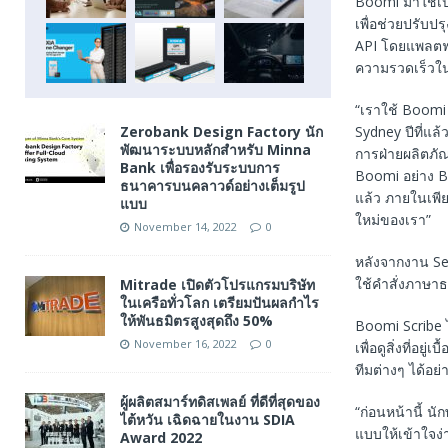
Boomi มาใช้เป็
เพื่อช่วยปรับ
API โดยแพลตฟอ
ความรวดเร็วใ
“เราใช้ Boomi
Sydney ปีที่แล้
Zerobank Design Factory นัก
พัฒนาระบบหลักสำหรับ Minna
การฝ่ายผลิตภั
Bank เพื่อรองรับระบบการ
Boomi อย่าง B
ธนาคารบนคลาวด์อย่างเต็มรูป
แล้ว ภายในเพี
แบบ
ใหม่ของเรา”
November 14, 2022
0
หลังจากงาน Se
ใช้คำสั่งภาษา
Mitrade เปิดตัวโปรแกรมบริษัท
ในเครือทั่วโลก เตรียมปันผลกำไร
ให้พันธมิตรสูงสุดถึง 50%
Boomi Scribe 
November 16, 2022
0
เพื่อดูสิ่งที่
ทีมต่างๆ ได้อย
ผู้ผลิตสมาร์ทดิสเพลย์ ที่ดีที่สุดของ
“ก่อนหน้านี้ 
ไต้หวัน เฉิดฉายในงาน SDIA
แบบให้เข้าใจง่
Award 2022