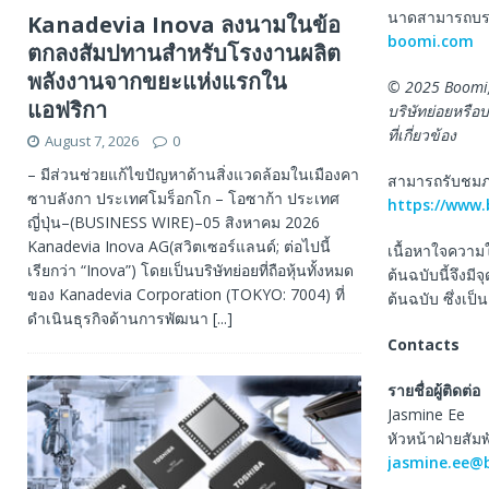
นาดสามารถบรรลุ
Kanadevia Inova ลงนามในข้อ
boomi.com
ตกลงสัมปทานสำหรับโรงงานผลิต
พลังงานจากขยะแห่งแรกใน
© 2025 Boomi,
แอฟริกา
บริษัทย่อยหรือบ
ที่เกี่ยวข้อง
August 7, 2026
0
– มีส่วนช่วยแก้ไขปัญหาด้านสิ่งแวดล้อมในเมืองคา
สามารถรับชมภาพ
ซาบลังกา ประเทศโมร็อกโก – โอซาก้า ประเทศ
https://www
ญี่ปุ่น–(BUSINESS WIRE)–05 สิงหาคม 2026
Kanadevia Inova AG(สวิตเซอร์แลนด์; ต่อไปนี้
เนื้อหาใจความ
เรียกว่า “Inova”) โดยเป็นบริษัทย่อยที่ถือหุ้นทั้งหมด
ต้นฉบับนี้จึงม
ของ Kanadevia Corporation (TOKYO: 7004) ที่
ต้นฉบับ ซึ่งเป
ดำเนินธุรกิจด้านการพัฒนา
[...]
Contacts
รายชื่อผู้ติดต่อ
Jasmine Ee
หัวหน้าฝ่ายสัมพ
jasmine.ee@