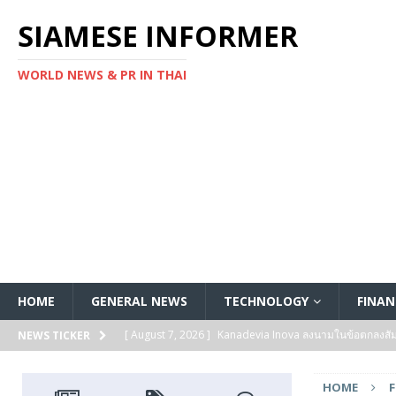
SIAMESE INFORMER
WORLD NEWS & PR IN THAI
HOME
GENERAL NEWS
TECHNOLOGY
FINAN
[ August 7, 2026 ]
Kanadevia Inova ลงนามในข้อตกลงส
NEWS TICKER
[ August 7, 2026 ]
Toshiba เริ่มจัดส่งตัวอย่างทางวิศวก
HOME
แกนประมวลผล Arm® Cortex® ‑M4 สำหรับแอปพลิเคชันค