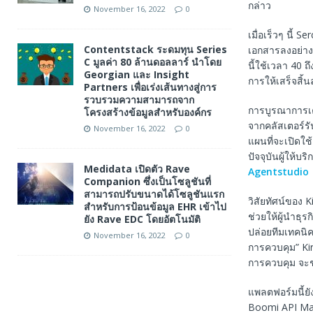
กล่าว
November 16, 2022
0
เมื่อเร็วๆ นี้
Contentstack ระดมทุน Series
เอกสารลงอย่าง
C มูลค่า 80 ล้านดอลลาร์ นำโดย
นี้ใช้เวลา 40 
Georgian และ Insight
การให้เสร็จสิ้
Partners เพื่อเร่งเส้นทางสู่การ
รวบรวมความสามารถจาก
การบูรณาการเคร
โครงสร้างข้อมูลสำหรับองค์กร
จากคลัสเตอร์ร
November 16, 2022
0
แผนที่จะเปิดใ
ปัจจุบันผู้ให้
Medidata เปิดตัว Rave
Agentstudio
Companion ซึ่งเป็นโซลูชันที่
สามารถปรับขนาดได้โซลูชันแรก
วิสัยทัศน์ของ
สำหรับการป้อนข้อมูล EHR เข้าไป
ช่วยให้ผู้นำธ
ยัง Rave EDC โดยอัตโนมัติ
ปล่อยทีมเทคนิค
November 16, 2022
0
การควบคุม” Ki
การควบคุม จะช
แพลตฟอร์มนี้ย
Boomi API Man