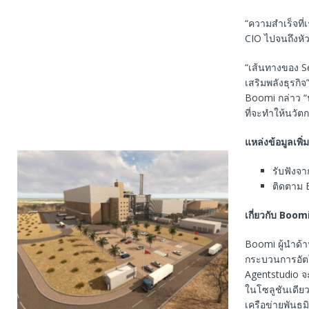
“ความสำเร็จที่
CIO ไปจนถึงหัว
“เส้นทางของ S
เสริมพลังธุรกิ
Boomi กล่าว “นับ
ที่จะทำให้นวัต
แหล่งข้อมูลเพิ่ม
รับฟังจา
ติดตาม 
เกี่ยวกับ
Boom
Boomi ผู้นำด้าน
กระบวนการอัตโ
Agentstudio จ
ในโซลูชันเดีย
เครือข่ายพันธม