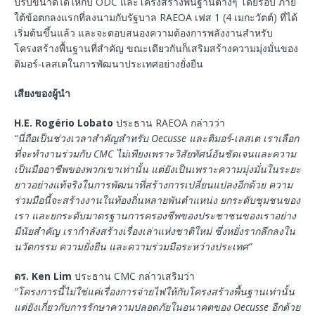
ปรับขนาดได้ให้กับ ODC และโครงสร้างพื้นฐานต่างๆ โดยรอบ ภาย
ใต้ข้อตกลงแรกที่ลงนามกับรัฐบาล RAEOA เฟส 1 (4 เมกะวัตต์) ที่ได้
เริ่มต้นขึ้นแล้ว และจะตอบสนองความต้องการพลังงานสำหรับ
โครงสร้างพื้นฐานที่สำคัญ ขณะเดียวกันก็เสริมสร้างความมุ่งมั่นของ
ติมอร์-เลสเตในการพัฒนาประเทศอย่างยั่งยืน
เสียงของผู้นำ
H.E. Rogério Lobato
ประธาน RAEOA กล่าวว่า
“นี่ถือเป็นช่วงเวลาสำคัญสำหรับ Oecusse และติมอร์-เลสเต เราเลือก
ที่จะทำงานร่วมกับ CMC ไม่เพียงเพราะวิสัยทัศน์อันชัดเจนและความ
เป็นมืออาชีพของพวกเขาเท่านั้น แต่ยังเป็นเพราะความมุ่งมั่นในระยะ
ยาวอย่างแท้จริงในการพัฒนาที่สร้างการเปลี่ยนแปลงอีกด้วย ความ
ร่วมมือนี้จะสร้างงานในท้องถิ่นหลายพันตำแหน่ง ยกระดับชุมชนของ
เรา และยกระดับมาตรฐานการครองชีพของประชาชนของเราอย่าง
มีนัยสำคัญ เรากำลังสร้างเรื่องเล่าแห่งชาติใหม่ ซึ่งหยั่งรากลึกลงใน
นวัตกรรม ความยั่งยืน และความร่วมมือระหว่างประเทศ”
ดร. Ken Lim
ประธาน CMC กล่าวเสริมว่า
“โครงการนี้ไม่ใช่แค่เรื่องการจ่ายไฟให้กับโครงสร้างพื้นฐานเท่านั้น
แต่ยังเกี่ยวกับการรักษาความปลอดภัยในอนาคตของ Oecusse อีกด้วย