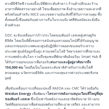
ทางที่มีชีวิตชีวาแห่งนี้จะมีที่พักระดับห้าดาว ร้านค้าปลีกและร้าน
อาหารที่คัดสรรมาอย่างดี โซนเพื่อสุขภาพ สิ่งอำนวยความสะดวกที่
พรั่งพร้อมสำหรับ MICE และเขตความบันเทิงที่ได้รับการควบคุม ซึ่ง
ทั้งหมดนี้เชื่อมต่อกันอย่างราบรื่นในระบบนิเวศที่ทันสมัยและยั่งยืน
ด้วยตัวเอง
ODC จะขับเคลื่อนการก้าวกระโดดของติมอร์-เลสเตสู่เศรษฐกิจ
ดิจิทัล โดยเป็นที่ตั้งของการสนับสนุนทางออนไลน์ที่ได้รับอนุญาต
แห่งแรกของประเทศและศูนย์ปฏิบัติการคอลเซนเตอร์ระหว่าง
ประเทศ ศูนย์ข้อมูลขั้นสูง สวนเทคโนโลยี วิทยาเขตการศึกษาและ
การแพทย์ระดับโลก รวมถึงชุมชนที่พักอาศัยอัจฉริยะ Smart Hub ที่
ได้รับการออกแบบมาเพื่อรองรับ
คนงานและผู้อยู่อาศัยมากถึง
150,000 คน
โดยถือเป็นโมเดลระดับชาติสำหรับการเติบโตที่
ครอบคลุม นวัตกรรมดิจิทัล และการลงทุนจากต่างประเทศเชิงกล
ยุทธ์
เพื่อขับเคลื่อนการเปลี่ยนแปลงนี้ RAEOA และ CMC ได้ร่วมมือกับ
Weidun Energy
เพื่อพัฒนา
โครงการพลังงานหมุนเวียนที่ใหญ่ที่สุด
ของติมอร์-เลสเต
ซึ่งเป็นฟาร์มพลังงานแสงอาทิตย์ขนาด 50 เมกะ
วัตต์ที่ออกแบบมาเพื่อส่งมอบพลังงานที่สะอาด เสถียร และสามารถ