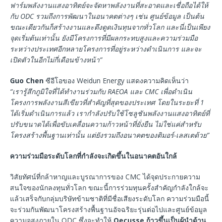
ฟาร์มพลังงานแสงอาทิตย์จะจัดหาพลังงานที่สะอาดและเชื่อถือได้ให้
กับ ODC รวมถึงการพัฒนาในอนาคตต่างๆ เช่น ศูนย์ข้อมูล เป็นต้น
ขณะเดียวกันก็สร้างงานและดึงดูดเงินทุนจากทั่วโลก และนี่เป็นเพียง
จุดเริ่มต้นเท่านั้น ยังมีโครงการที่มีผลกระทบสูงและความร่วมมือ
ระหว่างประเทศอีกหลายโครงการที่อยู่ระหว่างดำเนินการ และจะ
เปิดตัวในอีกไม่กี่เดือนข้างหน้า”
Guo Chen
ซีอีโอของ Weidun Energy แสดงความคิดเห็นว่า
“เรารู้สึกภูมิใจที่ได้ทำงานร่วมกับ RAEOA และ CMC เพื่อดำเนิน
โครงการพลังงานสีเขียวที่สำคัญที่สุดของประเทศ โดยในระยะที่ 1
ได้เริ่มดำเนินการแล้ว เรากำลังปรับใช้โซลูชันพลังงานแสงอาทิตย์ที่
ปรับขนาดได้เพื่อขับเคลื่อนความก้าวหน้าที่ยั่งยืน ไม่ใช่แค่สำหรับ
โครงสร้างพื้นฐานเท่านั้น แต่ยังรวมถึงอนาคตของติมอร์-เลสเตด้วย”
ความร่วมมือระดับโลกที่กำลังจะเกิดขึ้นในอนาคตอันใกล้
วิสัยทัศน์ที่กล้าหาญและบูรณาการของ CMC ได้จุดประกายความ
สนใจของนักลงทุนทั่วโลก ขณะนี้การร่วมทุนครั้งสำคัญกำลังใกล้จะ
แล้วเสร็จกับกลุ่มบริษัทข้ามชาติที่มีชื่อเสียงระดับโลก ความร่วมมือนี้
จะร่วมกันพัฒนาโครงสร้างพื้นฐานอัจฉริยะรุ่นต่อไปและศูนย์ข้อมูล
ความจุสูงภายใน ODC ซึ่งจะทำให้
Oecusse ก้าวขึ้นเป็นผู้นำด้าน