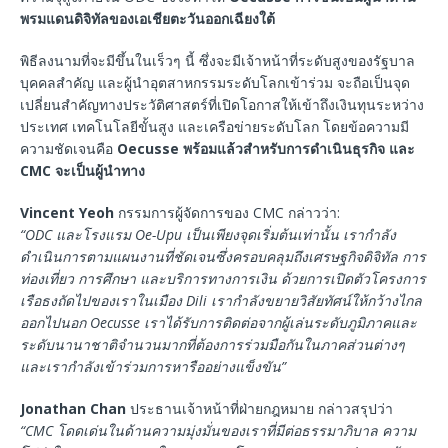
พรมแดนดิจิทัลของเอเชียตะวันออกเฉียงใต้
พิธีลงนามที่จะมีขึ้นในเร็วๆ นี้ ซึ่งจะมีเจ้าหน้าที่ระดับสูงของรัฐบาล
บุคคลสำคัญ และผู้นำอุตสาหกรรมระดับโลกเข้าร่วม จะถือเป็นจุด
เปลี่ยนสำคัญทางประวัติศาสตร์ที่เปิดโอกาสให้เข้าถึงเงินทุนระหว่าง
ประเทศ เทคโนโลยีขั้นสูง และเครือข่ายระดับโลก โดยข้อความมี
ความชัดเจนคือ
Oecusse พร้อมแล้วสำหรับการดำเนินธุรกิจ และ
CMC จะเป็นผู้นำทาง
Vincent Yeoh
กรรมการผู้จัดการของ CMC กล่าวว่า:
“ODC และโรงแรม Oe-Upu เป็นเพียงจุดเริ่มต้นเท่านั้น เรากำลัง
ดำเนินการตามแผนงานที่ชัดเจนซึ่งครอบคลุมถึงเศรษฐกิจดิจิทัล การ
ท่องเที่ยว การศึกษา และบริการทางการเงิน ด้วยการเปิดตัวโครงการ
เรือธงถัดไปของเราในเมือง Dili เรากำลังขยายวิสัยทัศน์ให้กว้างไกล
ออกไปนอก Oecusse เราได้รับการติดต่อจากผู้เล่นระดับภูมิภาคและ
ระดับนานาชาติจำนวนมากที่ต้องการร่วมมือกันในภาคส่วนต่างๆ
และเรากำลังเข้าร่วมการหารืออย่างแข็งขัน”
Jonathan Chan
ประธานเจ้าหน้าที่ฝ่ายกฎหมาย กล่าวสรุปว่า
“CMC โดดเด่นในด้านความมุ่งมั่นของเราที่มีต่อธรรมาภิบาล ความ