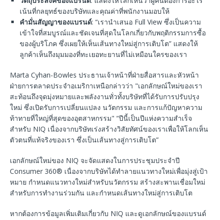
วัตถุประสงค์ของแบรนด์
: แสดงให้โลกเห็นว่าผู้คนต้องการอะไร”
เน้นที่กลยุทธ์ของบริษัทและคุณค่าที่พนักงานมอบให้
คำมั่นสัญญาของแบรนด์
: “เรานำเสนอ Full View ซึ่งเป็นความ
เข้าใจที่สมบูรณ์และชัดเจนที่สุดในโลกเกี่ยวกับพฤติกรรมการซื้อ
ของผู้บริโภค ซึ่งเผยให้เห็นเส้นทางใหม่สู่การเติบโต” แสดงให้
ลูกค้าเห็นถึงมุมมองที่ทะเยอทะยานที่ไม่เหมือนใครของเรา
Marta Cyhan-Bowles ประธานเจ้าหน้าที่ฝ่ายสื่อสารและหัวหน้า
ฝ่ายการตลาดประจำอเมริกาเหนือกล่าวว่า "เอกลักษณ์ใหม่ของเรา
สะท้อนถึงจุดมุ่งหมายและพลังงานทั่วทั้งบริษัทที่ได้รับการปรับปรุง
ใหม่ ซึ่งเปิดรับการเปลี่ยนแปลง นวัตกรรม และการแก้ปัญหาความ
ท้าทายที่ใหญ่ที่สุดของอุตสาหกรรม" “ปีนี้เป็นปีแห่งความสำเร็จ
สำหรับ NIQ เนื่องจากบริษัทเร่งสร้างวิสัยทัศน์ของเราเพื่อให้โลกเห็น
ตัวตนที่แท้จริงของเรา ซึ่งเป็นเส้นทางสู่การเติบโต”
เอกลักษณ์ใหม่ของ NIQ จะจัดแสดงในการประชุมประจำปี
Consumer 360® เนื่องจากบริษัทได้ทำลายแนวทางใหม่เพื่อมุ่งสู่เป้า
หมาย กำหนดแนวทางใหม่สำหรับนวัตกรรม สร้างสะพานเชื่อมใหม่
สำหรับการทำงานร่วมกัน และกำหนดเส้นทางใหม่สู่การเติบโต
หากต้องการข้อมูลเพิ่มเติมเกี่ยวกับ NIQ และดูเอกลักษณ์ของแบรนด์