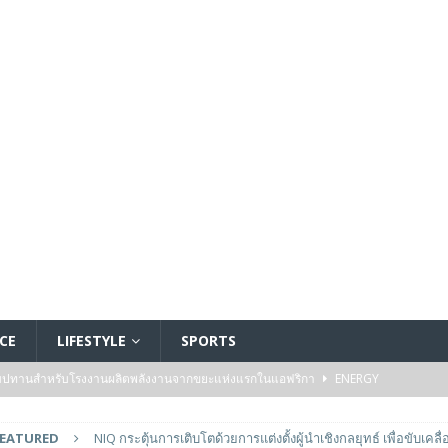
CE
LIFESTYLE
SPORTS
ัมปทานสำหรับโรงงานผลิตพลังงานจากขยะแห่งแรกในแอฟริกา
ENERGY
รรมของไมโครคอนโทรลเลอร์มาตรฐานระดับเริ่มต้นตระกูล TXZ+™ กลุ่ม M4V ที่ใช้
FEATURED
NIQ กระตุ้นการเติบโตด้วยการแต่งตั้งผู้นําเชิงกลยุทธ์ เพื่อขับเค
วบคุมระบบแล้ว
FEATURED