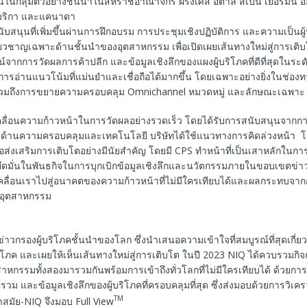
ในกลุ่มตัวอย่างชั้นนําในสหราชอาณาจักร ฝรั่งเศส อิตาลี สเปน เยอรมนี อ
มริกา และแคนาดา
ับสนุนที่เพิ่มขึ้นผ่านการฝึกอบรม การประชุมเชิงปฏิบัติการ และความเป็นผ
ี่ยวชาญเฉพาะด้านชั้นนําของอุตสาหกรรม เพื่อเปิดเผยเส้นทางใหม่สู่การเติ
จากการวัดผลการค้าปลีก และข้อมูลเชิงลึกของแผงผู้บริโภคที่ดีที่สุดในระดั
ารอ่านแนวโน้มที่แม่นยําและเชื่อถือได้มากขึ้น โดยเฉพาะอย่างยิ่งในช่องท
รวมถึงการขยายความครอบคลุม Omnichannel หมวดหมู่ และลักษณะเฉพาะ
เคลื่อนความก้าวหน้าในการวัดผลอย่างรวดเร็ว โดยได้รับการสนับสนุนจากก
ญ ในด้านความครอบคลุมและเทคโนโลยี บริษัทได้ใช้แนวทางการคิดล่วงหน้า 
ญเพื่อส่งเสริมการเติบโตอย่างมีนัยสําคัญ โดยมี CPS ทําหน้าที่เป็นเสาหลักใน
 ยึดมั่นในพันธกิจในการบุกเบิกข้อมูลเชิงลึกและนวัตกรรมภายในขอบเขตข่าว
ลื่อนเราไปสู่อนาคตของความก้าวหน้าที่ไม่มีใครเทียบได้และผลกระทบจา
นอุตสาหกรรม
ข่าวกรองผู้บริโภคชั้นนําของโลก ซึ่งนำเสนอความเข้าใจที่สมบูรณ์ที่สุดเกี่
ริโภค และเผยให้เห็นเส้นทางใหม่สู่การเติบโต ในปี 2023 NIQ ได้ควบรวมกิ
ตสาหกรรมทั้งสองมารวมกันพร้อมการเข้าถึงทั่วโลกที่ไม่มีใครเทียบได้ ด้วยกา
วม และข้อมูลเชิงลึกของผู้บริโภคที่ครอบคลุมที่สุด ซึ่งส่งมอบด้วยการวิเครา
TM
ําสมัย-NIQ จึงมอบ Full View