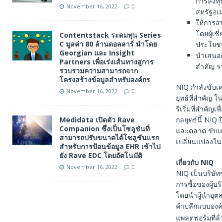
การลงทุน
November 16, 2022
0
สหรัฐอเ
ให้การสน
โดยผู้เช
Contentstack ระดมทุน Series
C มูลค่า 80 ล้านดอลลาร์ นำโดย
ประโยชน์
Georgian และ Insight
นําเสนอก
Partners เพื่อเร่งเส้นทางสู่การ
สําคัญ 
รวบรวมความสามารถจาก
โครงสร้างข้อมูลสำหรับองค์กร
NIQ กําลังขับ
November 16, 2022
0
ยุทธ์ที่สําคั
ริเริ่มที่สําคั
Medidata เปิดตัว Rave
กลยุทธ์นี้ NIQ
Companion ซึ่งเป็นโซลูชันที่
และตลาด ขับเค
สามารถปรับขนาดได้โซลูชันแรก
เปลี่ยนแปลงใ
สำหรับการป้อนข้อมูล EHR เข้าไป
ยัง Rave EDC โดยอัตโนมัติ
เกี่ยวกับ NIQ
November 16, 2022
0
NIQ เป็นบริษัท
การซื้อของผู้บ
โดยนําผู้นําอุ
ค้าปลีกแบบองค์ร
แพลตฟอร์มที่ล้