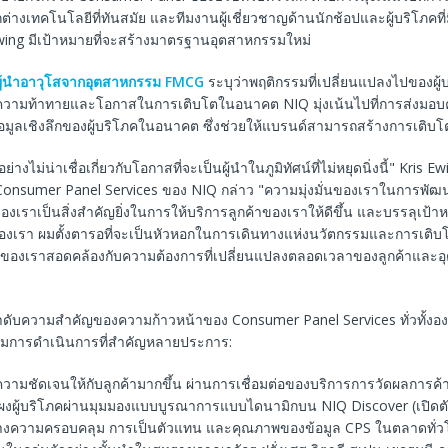
กต่างเทคโนโลยีที่ทันสมัย และทีมงานผู้เชี่ยวชาญด้านนักช้อปและผู้บริโภคที
Ewing มีเป้าหมายที่จะสร้างมาตรฐานอุตสาหกรรมใหม่
ู้นําอาวุโสจากอุตสาหกรรม FMCG
ระบุว่าพฤติกรรมที่เปลี่ยนแปลงไปของผู
็นความท้าทายและโอกาสในการเติบโตในอนาคต NIQ มุ่งเน้นไปที่การส่งมอบคว
ห้ข้อมูลเชิงลึกของผู้บริโภคในอนาคต ซึ่งช่วยให้แบรนด์สามารถสร้างการเติ
นอย่างไม่น่าเชื่อเกี่ยวกับโอกาสที่จะเป็นผู้นําในภูมิทัศน์ที่ไม่หยุดนิ่งนี้" Kris
Consumer Panel Services ของ NIQ กล่าว "ความมุ่งมั่นของเราในการพัฒน
ราเป็นสิ่งสําคัญยิ่งในการให้บริการลูกค้าของเราให้ดีขึ้น และบรรลุเป้าห
เรา ผมตั้งตารอที่จะเป็นหัวหอกในการเดินทางแห่งนวัตกรรมและการเติบโตนี
ทธ์ของเราสอดคล้องกับความต้องการที่เปลี่ยนแปลงตลอดเวลาของลูกค้าแล
ําดับความสําคัญของความก้าวหน้าของ Consumer Panel Services ทั่วทั้งองค
ริ่มการดําเนินการที่สําคัญหลายประการ:
ความชัดเจนให้กับลูกค้ามากขึ้น ผ่านการเชื่อมต่อของบริการการวัดผลการค้
ผงผู้บริโภคผ่านมุมมองแบบบูรณาการแบบไดนามิกบน NIQ Discover (เปิดตั
้างความครอบคลุม การเป็นตัวแทน และคุณภาพของข้อมูล CPS ในตลาดทั่วโ