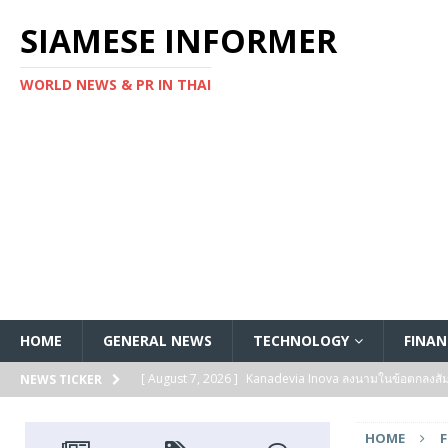
SIAMESE INFORMER
WORLD NEWS & PR IN THAI
HOME
GENERAL NEWS
TECHNOLOGY
FINAN
[ August 7, 2026 ]
Kanadevia Inova ลงนามในข้อตกลงส
NEWS TICKER
[ August 7, 2026 ]
Toshiba เริ่มจัดส่งตัวอย่างทางวิศวก
HOME
แกนประมวลผล Arm® Cortex® ‑M4 สำหรับแอปพลิเคชันค