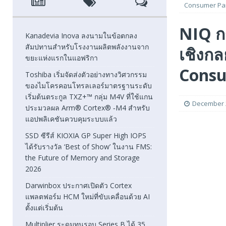
Consumer Pan
[ August 7, 2026 ]
SSD ซีรีส์ KIOXIA GP Super High IOPS
NIQ กร
2026
FEATURED
Kanadevia Inova ลงนามในข้อตกลง
สัมปทานสำหรับโรงงานผลิตพลังงานจาก
เชิงกล
[ August 6, 2026 ]
Darwinbox ประกาศเปิดตัว Cortex แพลตฟ
ขยะแห่งแรกในแอฟริกา
[ August 6, 2026 ]
Multiplier ระดมทุนรอบ Series B ได้ 3
Consu
Toshiba เริ่มจัดส่งตัวอย่างทางวิศวกรรม
ของไมโครคอนโทรลเลอร์มาตรฐานระดับ
FEATURED
เริ่มต้นตระกูล TXZ+™ กลุ่ม M4V ที่ใช้แกน
December 2
ประมวลผล Arm® Cortex® ‑M4 สำหรับ
แอปพลิเคชันควบคุมระบบแล้ว
SSD ซีรีส์ KIOXIA GP Super High IOPS
ได้รับรางวัล ‘Best of Show’ ในงาน FMS:
the Future of Memory and Storage
2026
Darwinbox ประกาศเปิดตัว Cortex
แพลตฟอร์ม HCM ใหม่ที่ขับเคลื่อนด้วย AI
ตั้งแต่เริ่มต้น
Multiplier ระดมทุนรอบ Series B ได้ 35