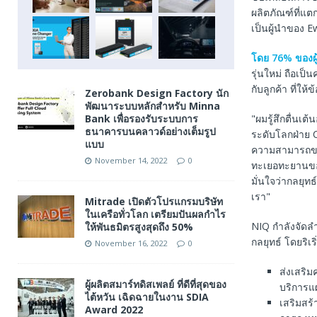
ผลิตภัณฑ์ที่แต
เป็นผู้นําของ 
โดย 76% ของผ
รุ่นใหม่ ถือเป
กับลูกค้า ที่ใ
Zerobank Design Factory นัก
พัฒนาระบบหลักสำหรับ Minna
Bank เพื่อรองรับระบบการ
"ผมรู้สึกตื่นเต้
ธนาคารบนคลาวด์อย่างเต็มรูป
ระดับโลกฝ่าย 
แบบ
ความสามารถของเ
November 14, 2022
0
ทะเยอทะยานของ
มั่นใจว่ากลยุ
เรา"
Mitrade เปิดตัวโปรแกรมบริษัท
ในเครือทั่วโลก เตรียมปันผลกำไร
NIQ กําลังจัดล
ให้พันธมิตรสูงสุดถึง 50%
กลยุทธ์ โดยริเ
November 16, 2022
0
ส่งเสริม
ผู้ผลิตสมาร์ทดิสเพลย์ ที่ดีที่สุดของ
บริการแ
ไต้หวัน เฉิดฉายในงาน SDIA
เสริมสร
Award 2022