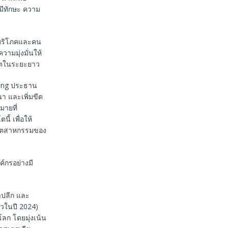
่มีทักษะ ความ
้บริโภคและคน
ามมุ่งมั่นให้
บโตในระยะยาว
 Ewing ประธาน
า และเพิ่มขีด
มายที่
้ เพื่อให้
ะอุตสาหกรรมของ
์กรอย่างมี
าปลีก และ
วในปี 2024)
ลก โดยมุ่งเน้น