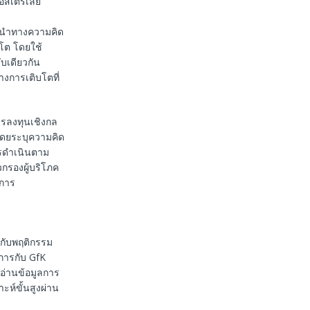
อสเตรเลีย
ู้นําทางความคิด
บโต โดยใช้
บเดียวกัน
างการเติบโตที่
ารลงทุนเชิงกล
โดยระบุความคิด
การดำเนินตาม
กรองผู้บริโภค
กการ
ยวกับพฤติกรรม
จการกับ GfK
รอ่านข้อมูลการ
ะห์ขั้นสูงผ่าน