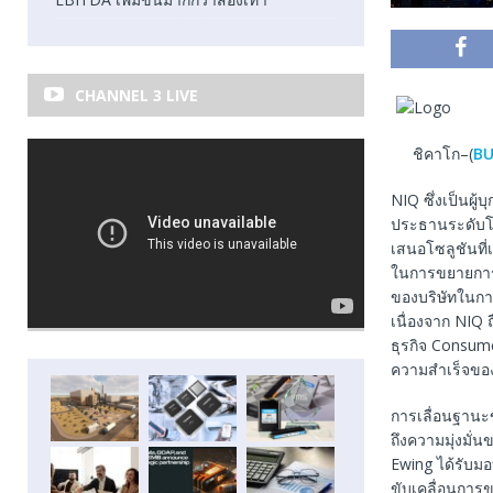
CHANNEL 3 LIVE
ชิคาโก–(
BU
NIQ ซึ่งเป็นผู้
ประธานระดับโล
เสนอโซลูชันที่เ
ในการขยายการว
ของบริษัทในกา
เนื่องจาก NIQ 
ธุรกิจ Consumer
ความสําเร็จข
การเลื่อนฐานะข
ถึงความมุ่งมั่น
Ewing ได้รับม
ขับเคลื่อนการ