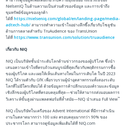
NielsenIQ ในด้านความเป็นส่วนตัวของข้อมูล และการเข้าถึง
ขุมทรัพย์ข้อมูลของลูกค้า
ได้ที่
https://nielseniq.com/global/en/landing-page/media-
adtech-hub/
สามารถทำความเข้าใจอย่างลึกซึ้งเกี่ยวกับโซลูชัน
ด้านการตลาดสำหรับ TruAudience ของ TransUnion
ได้ที่
https://www.transunion.com/solution/truaudience
เกี่ยวกับ
NIQ
NIQ เป็นบริษัทชั้นนำระดับโลกด้านข่าวกรองของผู้บริโภค ซึ่งนำ
เสนอความเข้าใจที่ครบถ้วนสมบูรณ์ที่สุดเกี่ยวกับพฤติกรรมการซื้อ
ของผู้บริโภค และเผยให้เห็นเส้นทางใหม่ในการเติบโต ในปี 2023
NIQ ได้รวมตัวกับ GfK เพื่อรวบรวมผู้นำอุตสาหกรรมทั้งสองระดับ
โลกที่ไม่มีใครเทียบได้ ด้วยข้อมูลการค้าปลีกแบบองค์รวมและข้อมูล
เชิงลึกของผู้บริโภคที่ครอบคลุมที่สุด—ช่วยให้สามารถส่งมอบผลการ
™
วิเคราะห์ขั้นสูงผ่านแพลตฟอร์มที่ล้ำสมัย—NIQ นำเสนอ Full View
NIQ เป็นบริษัทในเครือของ Advent International ที่มีการดำเนิน
งานในตลาดมากกว่า 100 แห่ง ครอบคลุมมากกว่า 90% ของ
ประชากรโลก สามารถดูข้อมูลเพิ่มเติมได้ที่ NIQ.com