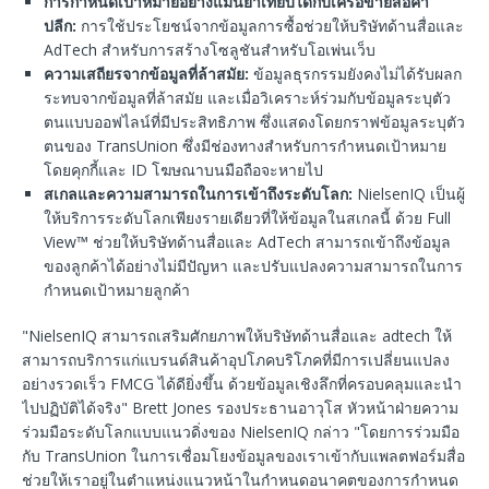
การกำหนดเป้าหมายอย่างแม่นยำเทียบได้กับเครือข่ายสื่อค้า
ปลีก
:
การใช้ประโยชน์จากข้อมูลการซื้อช่วยให้บริษัทด้านสื่อและ
AdTech สำหรับการสร้างโซลูชันสำหรับโอเพ่นเว็บ
ความเสถียรจากข้อมูลที่ล้าสมัย
:
ข้อมูลธุรกรรมยังคงไม่ได้รับผลก
ระทบจากข้อมูลที่ล้าสมัย และเมื่อวิเคราะห์ร่วมกับข้อมูลระบุตัว
ตนแบบออฟไลน์ที่มีประสิทธิภาพ ซึ่งแสดงโดยกราฟข้อมูลระบุตัว
ตนของ TransUnion ซึ่งมีช่องทางสำหรับการกำหนดเป้าหมาย
โดยคุกกี้และ ID โฆษณาบนมือถือจะหายไป
สเกลและความสามารถในการเข้าถึงระดับโลก
:
NielsenIQ เป็นผู้
ให้บริการระดับโลกเพียงรายเดียวที่ให้ข้อมูลในสเกลนี้ ด้วย Full
View™ ช่วยให้บริษัทด้านสื่อและ AdTech สามารถเข้าถึงข้อมูล
ของลูกค้าได้อย่างไม่มีปัญหา และปรับแปลงความสามารถในการ
กำหนดเป้าหมายลูกค้า
"NielsenIQ สามารถเสริมศักยภาพให้บริษัทด้านสื่อและ adtech ให้
สามารถบริการแก่แบรนด์สินค้าอุปโภคบริโภคที่มีการเปลี่ยนแปลง
อย่างรวดเร็ว FMCG ได้ดียิ่งขึ้น ด้วยข้อมูลเชิงลึกที่ครอบคลุมและนำ
ไปปฏิบัติได้จริง" Brett Jones รองประธานอาวุโส หัวหน้าฝ่ายความ
ร่วมมือระดับโลกแบบแนวดิ่งของ NielsenIQ กล่าว "โดยการร่วมมือ
กับ TransUnion ในการเชื่อมโยงข้อมูลของเราเข้ากับแพลตฟอร์มสื่อ
ช่วยให้เราอยู่ในตำแหน่งแนวหน้าในกำหนดอนาคตของการกำหนด