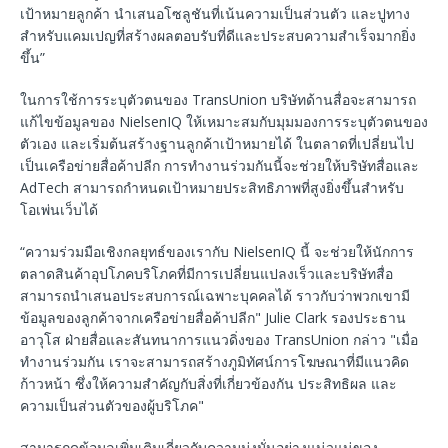
เป้าหมายลูกค้า นำเสนอโซลูชันที่เน้นความเป็นส่วนตัว และปูทาง
สำหรับแคมเปญที่สร้างผลตอบรับที่ดีและประสบความสำเร็จมากยิ่ง
ขึ้น”
ในการใช้การระบุตัวตนของ TransUnion บริษัทด้านสื่อจะสามารถ
แก้ไขข้อมูลของ NielsenIQ ให้เหมาะสมกับมุมมองการระบุตัวตนของ
ตัวเอง และเริ่มต้นสร้างฐานลูกค้าเป้าหมายได้ ในตลาดที่เปลี่ยนไป
เป็นเครือข่ายสื่อค้าปลีก การทำงานร่วมกันนี้จะช่วยให้บริษัทสื่อและ
AdTech สามารถกำหนดเป้าหมายประสิทธิภาพที่สูงยิ่งขึ้นสำหรับ
โอเพ่นเว็บได้
“ความร่วมมือเชิงกลยุทธ์ของเรากับ NielsenIQ นี้ จะช่วยให้นักการ
ตลาดสินค้าอุปโภคบริโภคที่มีการเปลี่ยนแปลงเร็วและบริษัทสื่อ
สามารถนำเสนอประสบการณ์เฉพาะบุคคลได้ ราวกับว่าพวกเขามี
ข้อมูลของลูกค้าจากเครือข่ายสื่อค้าปลีก" Julie Clark รองประธาน
อาวุโส ฝ่ายสื่อและสันทนาการแนวดิ่งของ TransUnion กล่าว "เมื่อ
ทำงานร่วมกัน เราจะสามารถสร้างภูมิทัศน์การโฆษณาที่มีแนวคิด
ก้าวหน้า ซึ่งให้ความสำคัญกับสิ่งที่เกี่ยวข้องกัน ประสิทธิผล และ
ความเป็นส่วนตัวของผู้บริโภค"
สามารถดูข้อมูลเพิ่มเติมเกี่ยวกับความมุ่งมั่นอย่างแน่วแน่ของ