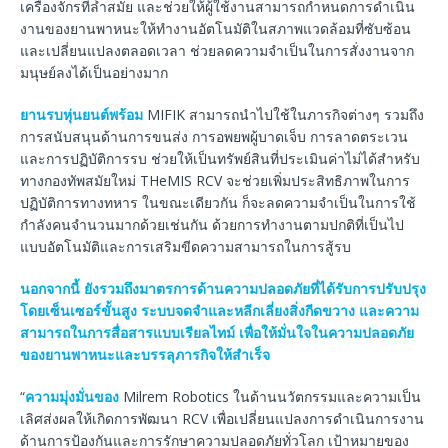
เครื่องจักรที่ล้ำสมัย และช่วยให้ผู้ใช้งานสามารถกำหนดการดำเนิน
งานของยานพาหนะให้ทำงานอัตโนมัติในสภาพแวดล้อมที่ซับซ้อน
และเปลี่ยนแปลงตลอดเวลา ช่วยลดความจำเป็นในการสั่งงานจาก
มนุษย์ลงได้เป็นอย่างมาก
ยานรบหุ่นยนต์พร้อม
MIFIK สามารถนำไปใช้ในภารกิจต่างๆ รวมถึง
การสนับสนุนด้านการขนส่ง การอพยพผู้บาดเจ็บ การลาดตระเวน
และการปฏิบัติการรบ ช่วยให้เป็นทรัพย์สินที่ประเมินค่าไม่ได้สำหรับ
ทางกองทัพสมัยใหม่ THeMIS RCV จะช่วยเพิ่มประสิทธิภาพในการ
ปฏิบัติการทางทหาร ในขณะเดียวกัน ก็จะลดความจำเป็นในการใช้
กำลังคนจำนวนมากด้วยเช่นกัน ด้วยการทำงานตามปกติที่เป็นไป
แบบอัตโนมัติและการเสริมขีดความสามารถในการสู้รบ
นอกจากนี้ ยังรวมถึงมาตรการด้านความปลอดภัยที่ได้รับการปรับปรุง
โดยเซ็นเซอร์ขั้นสูง ระบบจดจำและหลีกเลี่ยงสิ่งกีดขวาง และความ
สามารถในการสื่อสารแบบเรียลไทม์ เพื่อให้มั่นใจในความปลอดภัย
ของยานพาหนะและบรรลุภารกิจให้สำเร็จ
“
ความมุ่งมั่นของ
Milrem Robotics ในด้านนวัตกรรมและความเป็น
เลิศส่งผลให้เกิดการพัฒนา RCV เพื่อเปลี่ยนแปลงการดำเนินการงาน
ด้านการป้องกันและการรักษาความปลอดภัยทั่วโลก เป้าหมายของ