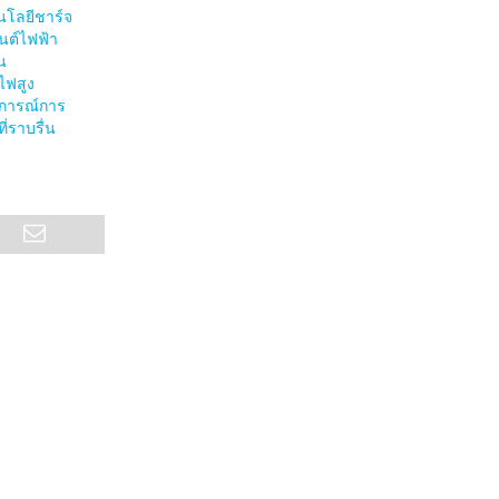
นโลยีชาร์จ
นต์ไฟฟ้า
น
ไฟสูง
บการณ์การ
่ราบรื่น