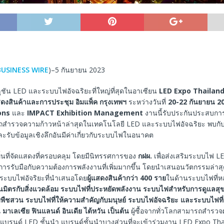
BUSINESS WIRE
)–5 กันยายน 2023
ชัน LED และระบบไฟอัจฉริยะที่ใหญ่ที่สุดในอาเซียน
LED Expo Thailan
สดงสินค้าและการประชุม อิมแพ็ค กรุงเทพฯ
ระหว่างวันที่
20-22
กันยายน 2
ons
และ
IMPACT Exhibition Management
งานนี้รับประกันประสบการณ์
ถสำรวจความก้าวหน้าล่าสุดในเทคโนโลยี LED และระบบไฟอัจฉริยะ พบกับผ
ะรับข้อมูลเชิงลึกอันมีค่าเกี่ยวกับระบบไฟในอนาคต
ื้นที่จัดแสดงที่ครอบคลุม โดยมีนิทรรศการของ
กฝผ.
เพื่อส่งเสริมระบบไฟ LE
การรับมือกับความต้องการพลังงานที่เพิ่มมากขึ้น โดยนำเสนอนวัตกรรมล่า
ระบบไฟอัจริยะที่นำเสนอโดย
ผู้แสดงสินค้ากว่า
400
ราย
ในด้านระบบไฟที่
็นมิตรกับสิ่งแวดล้อม ระบบไฟที่ประหยัดพลังงาน ระบบไฟสำหรับการดูแลส
ืชสวน ระบบไฟที่ให้ความสำคัญกับมนุษย์ ระบบไฟอัจฉริยะ และระบบไฟที่ยั
มาเลเซีย ฟินแลนด์ อินเดีย ไต้หวัน เป็นต้น
ผู้ซื้อจากทั่วโลกสามารถสำรวจผ
รนด์ LED ชั้นนำ แบรนด์ชั้นนำบางส่วนที่จะเข้าร่วมงาน LED Expo Thai