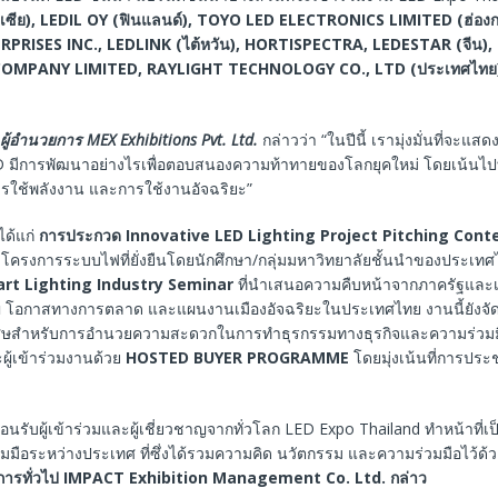
เซีย)
, LEDIL OY (
ฟินแลนด์)
, TOYO LED ELECTRONICS LIMITED (
ฮ่อง
PRISES INC., LEDLINK (
ไต้หวัน)
, HORTISPECTRA, LEDESTAR (
จีน)
,
OMPANY LIMITED, RAYLIGHT TECHNOLOGY CO., LTD (
ประเทศไทย
ผู้อำนวยการ
MEX Exhibitions Pvt. Ltd.
กล่าวว่า “ในปีนี้ เรามุ่งมั่นที่จะแสดง
 มีการพัฒนาอย่างไรเพื่อตอบสนองความท้าทายของโลกยุคใหม่ โดยเน้นไปที่
รใช้พลังงาน และการใช้งานอัจฉริยะ”
ด้แก่
การประกวด
Innovative LED Lighting Project Pitching Cont
ครงการระบบไฟที่ยั่งยืนโดยนักศึกษา/กลุ่มมหาวิทยาลัยชั้นนำของประเท
rt Lighting Industry Seminar
ที่นำเสนอความคืบหน้าจากภาครัฐและเอ
 โอกาสทางการตลาด และแผนงานเมืองอัจฉริยะในประเทศไทย งานนี้ยังจัด
ศษสำหรับการอำนวยความสะดวกในการทำธุรกรรมทางธุรกิจและความร่วมมือ
ู้เข้าร่วมงานด้วย
HOSTED BUYER PROGRAMME
โดยมุ่งเน้นที่การประช
้ต้อนรับผู้เข้าร่วมและผู้เชี่ยวชาญจากทั่วโลก LED Expo Thailand ทำหน้าที่
มมือระหว่างประเทศ ที่ซึ่งได้รวมความคิด นวัตกรรม และความร่วมมือไว้ด้
ัดการทั่วไป IMPACT Exhibition Management Co. Ltd. กล่าว