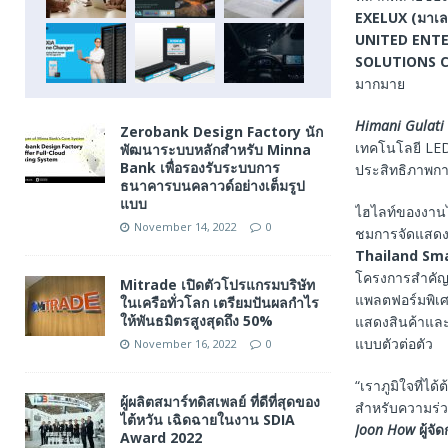
EXELUX (
มาเล
UNITED ENTER
SOLUTIONS C
มากมาย
Himani Gulati
Zerobank Design Factory นัก
เทคโนโลยี LED
พัฒนาระบบหลักสำหรับ Minna
Bank เพื่อรองรับระบบการ
ประสิทธิภาพกา
ธนาคารบนคลาวด์อย่างเต็มรูป
แบบ
ไฮไลท์ของงานไ
November 14, 2022
0
ชมการจัดแสดงโ
Thailand Sma
โครงการสำคัญ
Mitrade เปิดตัวโปรแกรมบริษัท
แพลตฟอร์มพิเ
ในเครือทั่วโลก เตรียมปันผลกำไร
ให้พันธมิตรสูงสุดถึง 50%
แสดงสินค้าและผ
แบบตัวต่อตัว
November 16, 2022
0
“เราภูมิใจที่ได
ผู้ผลิตสมาร์ทดิสเพลย์ ที่ดีที่สุดของ
สำหรับความร่ว
ไต้หวัน เฉิดฉายในงาน SDIA
Joon How
ผู้จ
Award 2022