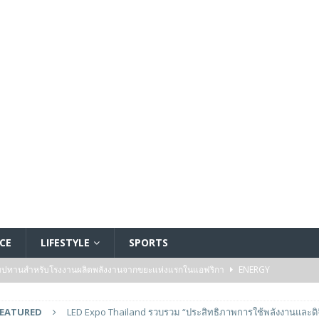
CE
LIFESTYLE
SPORTS
ัมปทานสำหรับโรงงานผลิตพลังงานจากขยะแห่งแรกในแอฟริกา
ENERGY
รรมของไมโครคอนโทรลเลอร์มาตรฐานระดับเริ่มต้นตระกูล TXZ+™ กลุ่ม M4V ที่ใช้
FEATURED
LED Expo Thailand รวบรวม “ประสิทธิภาพการใช้พลังงานและดิจ
วบคุมระบบแล้ว
FEATURED