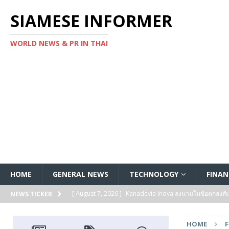
SIAMESE INFORMER
WORLD NEWS & PR IN THAI
HOME
GENERAL NEWS
TECHNOLOGY
FINAN
[ August 7, 2026 ]
Kanadevia Inova ลงนามในข้อตกลงส
NEWS TICKER
[ August 7, 2026 ]
Toshiba เริ่มจัดส่งตัวอย่างทางวิศวก
HOME
แกนประมวลผล Arm® Cortex® ‑M4 สำหรับแอปพลิเคชันค