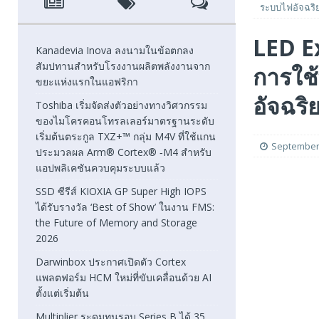
ระบบไฟอัจฉริย
[ August 7, 2026 ]
SSD ซีรีส์ KIOXIA GP Super High IOPS
LED E
2026
FEATURED
Kanadevia Inova ลงนามในข้อตกลง
สัมปทานสำหรับโรงงานผลิตพลังงานจาก
การใช
[ August 6, 2026 ]
Darwinbox ประกาศเปิดตัว Cortex แพลตฟ
ขยะแห่งแรกในแอฟริกา
[ August 6, 2026 ]
Multiplier ระดมทุนรอบ Series B ได้ 3
อัจฉริ
Toshiba เริ่มจัดส่งตัวอย่างทางวิศวกรรม
ของไมโครคอนโทรลเลอร์มาตรฐานระดับ
FEATURED
เริ่มต้นตระกูล TXZ+™ กลุ่ม M4V ที่ใช้แกน
September 
ประมวลผล Arm® Cortex® ‑M4 สำหรับ
แอปพลิเคชันควบคุมระบบแล้ว
SSD ซีรีส์ KIOXIA GP Super High IOPS
ได้รับรางวัล ‘Best of Show’ ในงาน FMS:
the Future of Memory and Storage
2026
Darwinbox ประกาศเปิดตัว Cortex
แพลตฟอร์ม HCM ใหม่ที่ขับเคลื่อนด้วย AI
ตั้งแต่เริ่มต้น
Multiplier ระดมทุนรอบ Series B ได้ 35