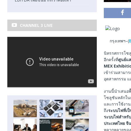
CHANNEL 3 LIVE
กรุงเทพฯ–(
นิทรรศการโซลู
อีกครั้งที่
ศูนย์แ
MEX Exhibiti
เข้าร่วมสามาร
อุตสาหกรรม แล
งานนี้นำเสนอพ
โซลูชันหลักใน
และการใช้งาน
ถึง
ระบบไฟที่เป
ระบบไฟสำหรับพ
ประเทศไทย จีน 
หลากหลายของแบ