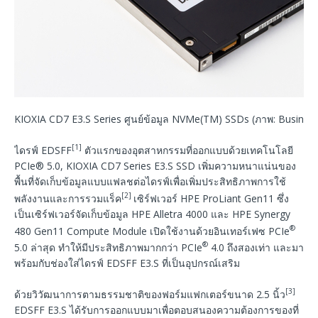
KIOXIA CD7 E3.S Series ศูนย์ข้อมูล NVMe(TM) SSDs (ภาพ: Business
[1]
ไดรฟ์ EDSFF
ตัวแรกของอุตสาหกรรมที่ออกแบบด้วยเทคโนโลยี
PCIe® 5.0, KIOXIA CD7 Series E3.S SSD เพิ่มความหนาแน่นของ
พื้นที่จัดเก็บข้อมูลแบบแฟลชต่อไดรฟ์เพื่อเพิ่มประสิทธิภาพการใช้
[2]
พลังงานและการรวมแร็ค
เซิร์ฟเวอร์ HPE ProLiant Gen11 ซึ่ง
เป็นเซิร์ฟเวอร์จัดเก็บข้อมูล HPE Alletra 4000 และ HPE Synergy
®
480 Gen11 Compute Module เปิดใช้งานด้วยอินเทอร์เฟซ PCIe
®
5.0 ล่าสุด ทำให้มีประสิทธิภาพมากกว่า PCIe
4.0 ถึงสองเท่า และมา
พร้อมกับช่องใส่ไดรฟ์ EDSFF E3.S ที่เป็นอุปกรณ์เสริม
[3]
ด้วยวิวัฒนาการตามธรรมชาติของฟอร์มแฟกเตอร์ขนาด 2.5 นิ้ว
EDSFF E3.S ได้รับการออกแบบมาเพื่อตอบสนองความต้องการของที่