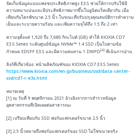
จัดเก็บข้อมูลแบบแฟลชประสิทธิภาพสูง E3.S ช่วยให้การปรับใช้มี
ความหนาแน่นและมีประสิทธิภาพมากขึ้นในยูนิตแร็คเดียวกัน เมื่อ
เทียบกับไดรฟ์ขนาด 2.5 นิ้ว ในขณะที่ปรับปรุงคุณสมบัติการทำความ
เย็นและระบายความร้อน และเพิ่มความจุได้ถึง 1.5 ถึง 2 เท่า
ความจุตั้งแต่ 1,920 ถึง 7,680 กิกะไบต์ (GB) ทำให้ KIOXIA CD7
E3.S Series ระดับศูนย์ข้อมูล NVMe™ 1.4 SSD เป็นไปตามข้อ
[4]
กำหนด EDSFF E3.S และมีความทนทาน 1 DWPD
ที่เน้นการอ่าน
ลิงก์ที่เกี่ยวข้อง: หน้าผลิตภัณฑ์ของ KIOXIA CD7 E3.S Series
https://www.kioxia.com/en-jp/business/ssd/data-center-
ssd/cd7-r-e3s.html
หมายเหตุ
[1] ณ วันที่ 9 พฤศจิกายน 2021 อ้างอิงจากการสำรวจข้อมูล
อุตสาหกรรมที่เปิดเผยต่อสาธารณะ
[2] เปรียบเทียบกับ SSD ฟอร์มแฟกเตอร์ขนาด 2.5 นิ้ว
[3] 2.5 นิ้วหมายถึงฟอร์มแฟกเตอร์ของ SSD ไม่ใช่ขนาดจริง