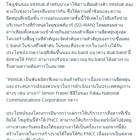
โซลูชันของ Intelsat สําหรับปาเลาใช้ดาวเทียมค้างฟ้า Intelsat สอง
ดวงในช่องวงโคจรที่แยกจากกัน ซึ่งให้ความซ้ำซ้อนและความ
ยืดหยุ่นที่เหนือชั้น การออกแบบหลายชั้นนี้ใช้เทคโนโลยีเครือข่าย
บริเวณกว้างที่กําหนดโดยซอฟต์แวร์ (SD-WAN) โดยผสมผสาน
ดาวเทียมทั้งสองดวงเข้าด้วยกันอย่างลงตัวเพื่อความยืดหยุ่นสูงสุด
โครงสร้างพื้นฐานที่สําคัญจะจัดลําดับความสําคัญของการเชื่อมต่อ
C-band ในช่วงที่ไฟฟ้าดับ ในขณะที่ประชากรในวงกว้างได้รับ
ประโยชน์จากความจุที่เพิ่มขึ้นของ Ku-band แนวทาง dual-band นี้
ยังช่วยให้ PNCC สามารถปรับขนาดความจุ Ku-band ได้อย่างราบ
รื่นตามความต้องการในอนาคต
“Intelsat เป็นพันธมิตรที่เหมาะสมสําหรับเราเนื่องจากความยืดหยุ่น
และประสบการณ์ของพวกเขาในการดําเนินงานในประเทศหมู่เกาะ
ต่างๆ เช่น ปาเลา” Simon Fraser ซีอีโอของ Palau National
Communications Corporation กล่าว
ประโยชน์ของโครงการมีมากกว่าแค่การให้บริการการสื่อสารที่เชื่อ
ถือได้ โซลูชันนี้ทําให้ PNCC สามารถให้บริการอินเทอร์เน็ตไปยังหมู่
เกาะทางตะวันตกเฉียงใต้ของปาเลาได้เป็นครั้งแรก นอกจากนี้ยัง
สร้างโอกาสในการสร้างรายได้ใหม่ให้กับ PNCC เนื่องจากเป็นตลาด