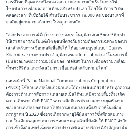
การที่ใหญ่ที่สุดแห่งหนึ่งของโลก ประสบความสําเร็จในการใช้
โซลูชันการเชื่อมต่อดาวเทียมคู่สําหรับปาเลา โดยให้บริการ “เปิด
ตลอดเวลา” ที่เชื่อถือได้ สําหรับประชากร 18,000 คนของปาเลาที่
อาศัยอยู่ตามเกาะเก้าเกาะในหมู่เกาะหลัก
“ด้วยประสบการณ์ที่กว้างขวางของเราในภูมิภาคเอเชียแปซิฟิก ทํา
ให้เราสามารถปรับแต่งโซลูชันที่ตรงกับความต้องการเฉพาะของปา
เลาสําหรับการเชื่อมต่อที่เชื่อถือได้ ได้อย่างสมบูรณ์แบบ” Gaurav
Kharod รองประธานประจำภูมิภาคของ Intelsat กล่าว “โครงการนี้
เป็นตัวอย่างของความมุ่งมั่นของ Intelsat ในการเชื่อมความเหลื่อม
ล้ำทางดิจิทัล และส่งเสริมการเชื่อมต่อสําหรับทุกมุมโลก”
ก่อนหน้านี้ Palau National Communications Corporation
(PNCC) ใช้สายเคเบิลใยแก้วนําแสงใต้ทะเลเส้นเดียวสําหรับทุกความ
ต้องการด้านการสื่อสาร แต่สายเคเบิลใต้ทะเลมีความเสี่ยงที่จะเกิด
ความเสียหาย ดังที่ PNCC พบว่าเมื่อมีการประกาศการหยุดทํางาน
ของสายเคเบิลของปาเลาไปยังกวมเป็นเวลาหนึ่งสัปดาห์ในเดือน
กรกฎาคม ปี 2023 ซึ่งอาจเกิดจากพายุไต้ฝุ่นมาวาร์ซึ่งพัดถล่มเกาะ
กวมในเดือนพฤษภาคม การซ่อมแซมฉุกเฉินนี้บังคับให้ PNCC จํากัด
การเข้าถึงอินเทอร์เน็ตระหว่างประเทศเฉพาะบริการที่สําคัญเท่านั้น