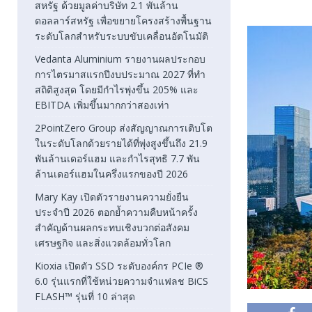
สหรัฐ ด้วยมูลค่าบริษัท 2.1 พันล้าน
ดอลลาร์สหรัฐ เพื่อขยายโครงสร้างพื้นฐาน
ระดับโลกสำหรับระบบขับเคลื่อนอัตโนมัติ
Vedanta Aluminium รายงานผลประกอบ
การไตรมาสแรกปีงบประมาณ 2027 ที่ทำ
สถิติสูงสุด โดยมีกำไรพุ่งขึ้น 205% และ
EBITDA เพิ่มขึ้นมากกว่าสองเท่า
2PointZero Group ส่งสัญญาณการเติบโต
ในระดับโลกด้วยรายได้ที่พุ่งสูงขึ้นถึง 21.9
พันล้านเดอร์แฮม และกำไรสุทธิ 7.7 พัน
ล้านเดอร์แฮมในครึ่งแรกของปี 2026
Mary Kay เปิดตัวรายงานความยั่งยืน
ประจำปี 2026 ตอกย้ำความคืบหน้าครั้ง
สำคัญด้านผลกระทบเชิงบวกต่อสังคม
เศรษฐกิจ และสิ่งแวดล้อมทั่วโลก
Kioxia เปิดตัว SSD ระดับองค์กร PCIe ®
6.0 รุ่นแรกที่ใช้หน่วยความจำแฟลช BiCS
FLASH™ รุ่นที่ 10 ล่าสุด