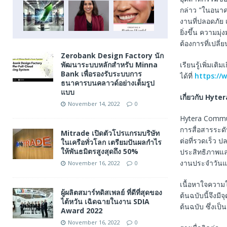
กล่าว "ในอนาค
งานที่ปลอดภัย
ยิ่งขึ้น ความ
ต้องการที่เปลี
Zerobank Design Factory นัก
พัฒนาระบบหลักสำหรับ Minna
เรียนรู้เพิ่มเต
Bank เพื่อรองรับระบบการ
ได้ที่
https://
ธนาคารบนคลาวด์อย่างเต็มรูป
แบบ
เกี่ยวกับ
Hyter
November 14, 2022
0
Hytera Commun
การสื่อสารระด
Mitrade เปิดตัวโปรแกรมบริษัท
ต่อที่รวดเร็ว ป
ในเครือทั่วโลก เตรียมปันผลกำไร
ให้พันธมิตรสูงสุดถึง 50%
ประสิทธิภาพและ
งานประจำวันแ
November 16, 2022
0
เนื้อหาใจความ
ผู้ผลิตสมาร์ทดิสเพลย์ ที่ดีที่สุดของ
ต้นฉบับนี้จึงม
ไต้หวัน เฉิดฉายในงาน SDIA
ต้นฉบับ ซึ่งเป
Award 2022
November 16, 2022
0