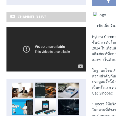
CHANNEL 3 LIVE
เซินเจิ้น จีน
Hytera Commun
ชั้นนำระดับโล
2024 ในเดือนส
ผลิตภัณฑ์ที่ห
สองทางในตัวแล
ในฐานะโรงกลั่น
ความสำคัญกับก
ประมูลครั้งนี้
เป็นครั้งแรก ค
ของ Sinopec
"Hytera ให้บร
ในสถานที่ทำงานเ
อุตสาหกรรมของ