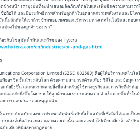
ตข้างหน้า เรามุ่งมั่นที่จะนำเสนอผลิตภัณฑ์ต่อไปและเพิ่มขีดความสามารถ
 เชื่อถือได้ และมีประสิทธิภาพสำหรับลูกค้าในอุตสาหกรรมพลังงานและปิโตร
มุ่งมั่นนี้ผลักดันให้เราก้าวข้ามขอบเขตของนวัตกรรมทางเทคโนโลยีและตอ
่ยนแปลงไปของลูกค้าของเรา"
ิมเกี่ยวกับโซลูชันน้ำมันและก๊าซของ Hytera
www.hytera.com/en/industries/oil-and-gas.html
a
ications Corporation Limited (SZSE: 002583) คือผู้ให้บริการเทคโนโล
ับมืออาชีพชั้นนำระดับโลก ด้วยความสามารถด้านเสียง วิดีโอ และข้อมูล เร
ลอดภัยยิ่งขึ้น และหลากหลายยิ่งขึ้นสำหรับผู้ใช้ทางธุรกิจและภารกิจที่สำคัญ
ปลอดภัยยิ่งขึ้นโดยช่วยให้ลูกค้าของเราประสบความสำเร็จมากขึ้นทั้งในด้
ละการตอบสนองต่อเหตุฉุกเฉิน
ในภาษาต้นฉบับของข่าวประชาสัมพันธ์ฉบับนี้เป็นฉบับที่เชื่อถือได้และเป็
ีจุดประสงค์เพื่ออำนวยความสะดวกเท่านั้น และควรนำไปเทียบเคียงอ้างอิงกับ
็นฉบับเดียวที่มีผลทางกฎหมาย