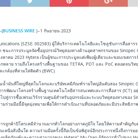
–(
BUSINESS WIRE
)–1 กันยายน 2023
ications (SZSE: 002583) ผู้ให้บริการเทคโนโลยีและโซลูชันการสื่อสารร
ก ชนะการประมูลจัดซื้ออุปกรณ์วิทยุสองทางด้านอุตสาหกรรมของ Sinopec 
ิงหาคม 2023 Hytera เป็นผู้ชนะการประมูลแต่เพียงผู้เดียวและขอบเขตการจ
ลากหลาย รวมถึงโครงสร้างพื้นฐานของ TETRA, PDT และ PoC ตลอดจนวิท
ะกล้องที่สวมใส่ติดตัว (BWC)
น้ำมันที่ใหญ่ที่สุดในโลกและบริษัทเคมีภัณฑ์รายใหญ่อันดับสอง Sinopec G
ารพัฒนาโครงสร้างพื้นฐานเทคโนโลยีสารสนเทศและการสื่อสาร (ICT) อย่า
นำไปสู่การซื้อเฟรมเวิร์กรวมศูนย์สำหรับอุปกรณ์และระบบวิทยุสองทางของ 
วามร่วมมือนี้มีจุดมุ่งหมายเพื่อให้การดำเนินงานที่ปลอดภัยและมีประสิทธิภาพ
ิการลูกค้าปิโตรเคมีจำนวนมากทั่วโลกอย่างภาคภูมิใจ โดยให้ความสำคัญกั
หนือสิ่งอื่นใด ความร่วมมือครั้งนี้ถือเป็นข้อพิสูจน์อีกประการหนึ่งถึงการย
ผลิตภัณฑ์และความสามารถของ Hytera" Mu Qiao ผู้จัดการทั่วไปของ Hy