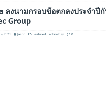
ร่วมมือเชิงกลยุทธ์เพื่อเร่งการเติบโตของอุตสาหกรรมเกมในฟิลิปปินส์
a ลงนามกรอบข้อตกลงประจำปีกั
ec Group
ge สำหรับยุค AI ในงาน FMS 2026
FEATURED
A GP1 ที่มีความเร็ว IOPS สูงเป็นพิเศษสำหรับการใช้งานด้านปัญญาประดิษฐ์ (AI)
4, 2023
Jason
Featured
,
Technology
0