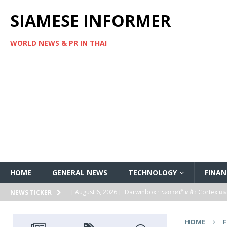
SIAMESE INFORMER
WORLD NEWS & PR IN THAI
HOME
GENERAL NEWS
TECHNOLOGY
FINAN
[ August 6, 2026 ]
Darwinbox ประกาศเปิดตัว Cortex แพลตฟ
NEWS TICKER
[ August 6, 2026 ]
Multiplier ระดมทุนรอบ Series B ได้ 3
HOME
FEATURED