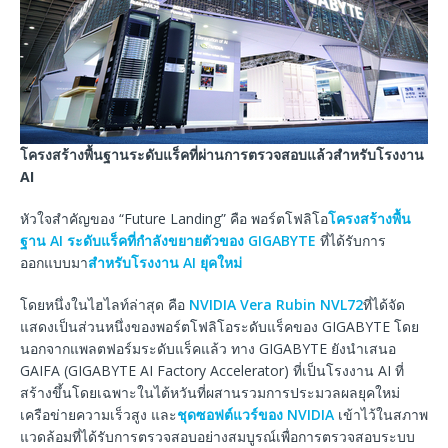
โครงสร้างพื้นฐานระดับแร็คที่ผ่านการตรวจสอบแล้วสำหรับโรงงาน
AI
หัวใจสำคัญของ “Future Landing” คือ พอร์ตโฟลิโอ
โครงสร้างพื้น
ฐาน AI ระดับแร็คที่กำลังขยายตัวของ GIGABYTE
ที่ได้รับการ
ออกแบบมา
สำหรับโรงงาน AI ยุคใหม่
โดยหนึ่งในไฮไลท์ล่าสุด คือ
NVIDIA Vera Rubin NVL72
ที่ได้จัด
แสดงเป็นส่วนหนึ่งของพอร์ตโฟลิโอระดับแร็คของ GIGABYTE โดย
นอกจากแพลตฟอร์มระดับแร็คแล้ว ทาง GIGABYTE ยังนำเสนอ
GAIFA (GIGABYTE AI Factory Accelerator) ที่เป็นโรงงาน AI ที่
สร้างขึ้นโดยเฉพาะในไต้หวันที่ผสานรวมการประมวลผลยุคใหม่
เครือข่ายความเร็วสูง และ
ชุดซอฟต์แวร์ของ NVIDIA
เข้าไว้ในสภาพ
แวดล้อมที่ได้รับการตรวจสอบอย่างสมบูรณ์เพื่อการตรวจสอบระบบ