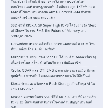
Toshiba เริ่มจัดส่งตัวอย่างทางวิศวกรรมของไมโคร
คอนโทรลเลอร์มาตรฐานระดับเริ่มต้นตระกูล TXZ+™ กลุ่ม
M4V ที่ใช้แกนประมวลผล Arm® Cortex® ‑M4 สำหรับ
แอปพลิเคชันควบคุมระบบแล้ว
SSD ซีรีส์ KIOXIA GP Super High IOPS ได้รับรางวัล ‘Best
of Show’ ในงาน FMS: the Future of Memory and
Storage 2026
Darwinbox ประกาศเปิดตัว Cortex แพลตฟอร์ม HCM ใหม่
ที่ขับเคลื่อนด้วย AI ตั้งแต่เริ่มต้น
Multiplier ระดมทุนรอบ Series B ได้ 35 ล้านดอลลาร์สหรัฐ
เพื่อสร้างโมเดลใหม่สำหรับบริการระดับมืออาชีพ
Xsolla, GDAP และ DTI-EMB ประกาศความร่วมมือเชิงกล
ยุทธ์เพื่อเร่งการเติบโตของอุตสาหกรรมเกมในฟิลิปปินส์
Kioxia จัดแสดงนวัตกรรม Flash Storage สำหรับยุค AI ใน
งาน FMS 2026
Kioxia ประกาศเปิดตัว SSD ซีรีส์ KIOXIA GP1 ที่มีความเร็ว
IOPS สูงเป็นพิเศษสำหรับการใช้งานด้านปัญญาประดิษฐ์
(AI)