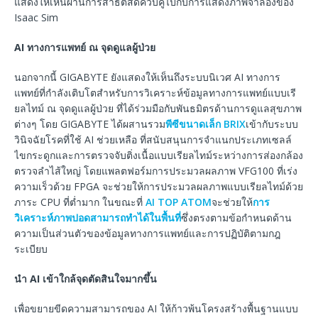
แสดงให้เห็นผ่านการสาธิตสดควบคู่ไปกับการแสดงภาพจำลองของ
Isaac Sim
AI
ทางการแพทย์
ณ
จุดดูแลผู้ป่วย
นอกจากนี้ GIGABYTE ยังแสดงให้เห็นถึงระบบนิเวศ AI ทางการ
แพทย์ที่กำลังเติบโตสำหรับการวิเคราะห์ข้อมูลทางการแพทย์แบบเรี
ยลไทม์ ณ จุดดูแลผู้ป่วย ที่ได้ร่วมมือกับพันธมิตรด้านการดูแลสุขภาพ
ต่างๆ โดย GIGABYTE ได้ผสานรวม
พีซีขนาดเล็ก BRIX
เข้ากับระบบ
วินิจฉัยโรคที่ใช้ AI ช่วยเหลือ ที่สนับสนุนการจำแนกประเภทเซลล์
ไขกระดูกและการตรวจจับติ่งเนื้อแบบเรียลไทม์ระหว่างการส่องกล้อง
ตรวจลำไส้ใหญ่ โดยแพลตฟอร์มการประมวลผลภาพ VFG100 ที่เร่ง
ความเร็วด้วย FPGA จะช่วยให้การประมวลผลภาพแบบเรียลไทม์ด้วย
ภาระ CPU ที่ต่ำมาก ในขณะที่
AI TOP ATOM
จะช่วยให้
การ
วิเคราะห์ภาพปอดสามารถทำได้ในพื้นที่
ซึ่งตรงตามข้อกำหนดด้าน
ความเป็นส่วนตัวของข้อมูลทางการแพทย์และการปฏิบัติตามกฎ
ระเบียบ
นำ
AI
เข้าใกล้จุดตัดสินใจมากขึ้น
เพื่อขยายขีดความสามารถของ AI ให้ก้าวพ้นโครงสร้างพื้นฐานแบบ