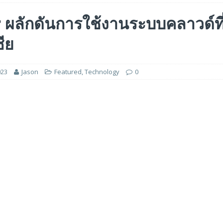
ร่วมมือเชิงกลยุทธ์เพื่อเร่งการเติบโตของอุตสาหกรรมเกมในฟิลิปปินส์
 ผลักดันการใช้งานระบบคลาวด์ที
ชีย
ge สำหรับยุค AI ในงาน FMS 2026
FEATURED
A GP1 ที่มีความเร็ว IOPS สูงเป็นพิเศษสำหรับการใช้งานด้านปัญญาประดิษฐ์ (AI)
023
Jason
Featured
,
Technology
0