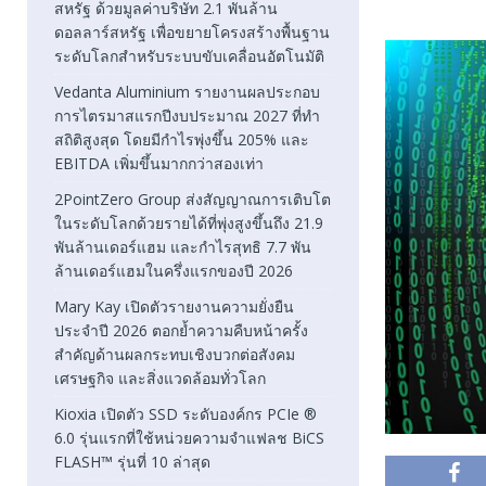
สหรัฐ ด้วยมูลค่าบริษัท 2.1 พันล้าน
ดอลลาร์สหรัฐ เพื่อขยายโครงสร้างพื้นฐาน
ระดับโลกสำหรับระบบขับเคลื่อนอัตโนมัติ
Vedanta Aluminium รายงานผลประกอบ
การไตรมาสแรกปีงบประมาณ 2027 ที่ทำ
สถิติสูงสุด โดยมีกำไรพุ่งขึ้น 205% และ
EBITDA เพิ่มขึ้นมากกว่าสองเท่า
2PointZero Group ส่งสัญญาณการเติบโต
ในระดับโลกด้วยรายได้ที่พุ่งสูงขึ้นถึง 21.9
พันล้านเดอร์แฮม และกำไรสุทธิ 7.7 พัน
ล้านเดอร์แฮมในครึ่งแรกของปี 2026
Mary Kay เปิดตัวรายงานความยั่งยืน
ประจำปี 2026 ตอกย้ำความคืบหน้าครั้ง
สำคัญด้านผลกระทบเชิงบวกต่อสังคม
เศรษฐกิจ และสิ่งแวดล้อมทั่วโลก
Kioxia เปิดตัว SSD ระดับองค์กร PCIe ®
6.0 รุ่นแรกที่ใช้หน่วยความจำแฟลช BiCS
FLASH™ รุ่นที่ 10 ล่าสุด