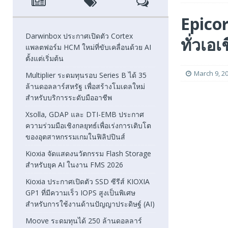
[ August 6, 2026 ]
Xsolla, GDAP และ DTI-EMB ประกาศความ
Epicor
FEATURED
Darwinbox ประกาศเปิดตัว Cortex
ทั่วเอเ
แพลตฟอร์ม HCM ใหม่ที่ขับเคลื่อนด้วย AI
[ August 5, 2026 ]
Kioxia จัดแสดงนวัตกรรม Flash Stora
ตั้งแต่เริ่มต้น
[ August 5, 2026 ]
Kioxia ประกาศเปิดตัว SSD ซีรีส์ KIOXI
March 9, 2
Multiplier ระดมทุนรอบ Series B ได้ 35
ล้านดอลลาร์สหรัฐ เพื่อสร้างโมเดลใหม่
FEATURED
สำหรับบริการระดับมืออาชีพ
Xsolla, GDAP และ DTI-EMB ประกาศ
ความร่วมมือเชิงกลยุทธ์เพื่อเร่งการเติบโต
ของอุตสาหกรรมเกมในฟิลิปปินส์
Kioxia จัดแสดงนวัตกรรม Flash Storage
สำหรับยุค AI ในงาน FMS 2026
Kioxia ประกาศเปิดตัว SSD ซีรีส์ KIOXIA
GP1 ที่มีความเร็ว IOPS สูงเป็นพิเศษ
สำหรับการใช้งานด้านปัญญาประดิษฐ์ (AI)
Moove ระดมทุนได้ 250 ล้านดอลลาร์