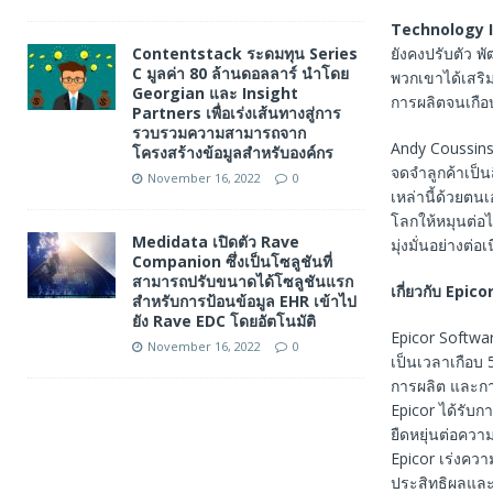
Technology 
Contentstack ระดมทุน Series
ยังคงปรับตัว พ
C มูลค่า 80 ล้านดอลลาร์ นำโดย
พวกเขาได้เสริ
Georgian และ Insight
การผลิตจนเกือบ
Partners เพื่อเร่งเส้นทางสู่การ
รวบรวมความสามารถจาก
Andy Coussins
โครงสร้างข้อมูลสำหรับองค์กร
จดจำลูกค้าเป็นส
November 16, 2022
0
เหล่านี้ด้วยตน
โลกให้หมุนต่อ
Medidata เปิดตัว Rave
มุ่งมั่นอย่างต
Companion ซึ่งเป็นโซลูชันที่
สามารถปรับขนาดได้โซลูชันแรก
เกี่ยวกับ
Epico
สำหรับการป้อนข้อมูล EHR เข้าไป
ยัง Rave EDC โดยอัตโนมัติ
Epicor Softwar
November 16, 2022
0
เป็นเวลาเกือบ
การผลิต และการ
Epicor ได้รับก
ยืดหยุ่นต่อควา
Epicor เร่งคว
ประสิทธิผลและ