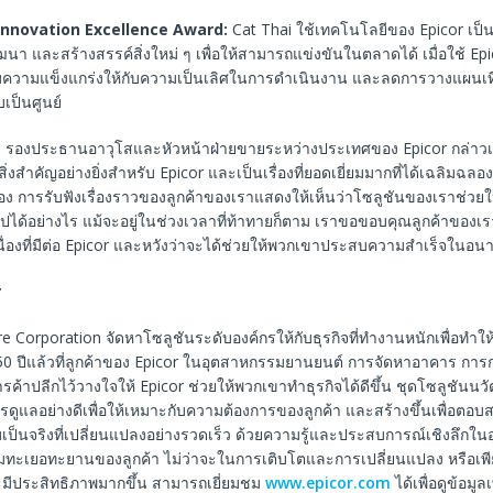
Innovation Excellence Award:
Cat Thai ใช้เทคโนโลยีของ Epicor เป็
ัฒนา และสร้างสรรค์สิ่งใหม่ ๆ เพื่อให้สามารถแข่งขันในตลาดได้ เมื่อใช้ Epi
มความแข็งแกร่งให้กับความเป็นเลิศในการดำเนินงาน และลดการวางแผนเท
เป็นศูนย์
 รองประธานอาวุโสและหัวหน้าฝ่ายขายระหว่างประเทศของ Epicor กล่าวเส
ิ่งสำคัญอย่างยิ่งสำหรับ Epicor และเป็นเรื่องที่ยอดเยี่ยมมากที่ได้เฉลิมฉล
เอง การรับฟังเรื่องราวของลูกค้าของเราแสดงให้เห็นว่าโซลูชันของเราช่วย
ไปได้อย่างไร แม้จะอยู่ในช่วงเวลาที่ท้าทายก็ตาม เราขอขอบคุณลูกค้าของ
่อเนื่องที่มีต่อ Epicor และหวังว่าจะได้ช่วยให้พวกเขาประสบความสำเร็จในอน
r
e Corporation จัดหาโซลูชันระดับองค์กรให้กับธุรกิจที่ทำงานหนักเพื่อทำใ
 50 ปีแล้วที่ลูกค้าของ Epicor ในอุตสาหกรรมยานยนต์ การจัดหาอาคาร การ
ค้าปลีกไว้วางใจให้ Epicor ช่วยให้พวกเขาทำธุรกิจได้ดีขึ้น ชุดโซลูชันน
ารดูแลอย่างดีเพื่อให้เหมาะกับความต้องการของลูกค้า และสร้างขึ้นเพื่อตอบ
มเป็นจริงที่เปลี่ยนแปลงอย่างรวดเร็ว ด้วยความรู้และประสบการณ์เชิงลึกใ
ามทะเยอทะยานของลูกค้า ไม่ว่าจะในการเติบโตและการเปลี่ยนแปลง หรือเพีย
มีประสิทธิภาพมากขึ้น สามารถเยี่ยมชม
www.epicor.com
ได้เพื่อดูข้อมูลเ