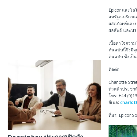
Epicor และโลโก
สหรัฐอเมริกาและ
ผลิตภัณฑ์และบร
ผลลัพธ์ และปร
เนื้อหาใจความ
ต้นฉบับนี้จึงม
ต้นฉบับ ซึ่งเป
ติดต่อ
Charlotte Stre
หัวหน้าประชาส
โทร: +44 (0)1
อีเมล:
charlot
ที่มา: Epicor 