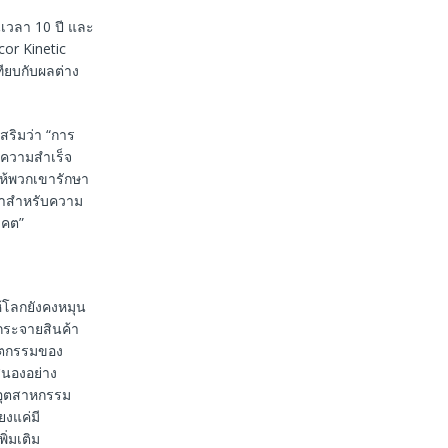
นเวลา 10 ปี และ
cor Kinetic
ียบกับผลต่าง
ริมว่า “การ
องความสำเร็จ
ให้พวกเขารักษา
เราสำหรับความ
าคต”
ห้โลกยังคงหมุน
กระจายสินค้า
วัตกรรมของ
สนองอย่าง
นอุตสาหกรรม
งแค่มี
พิ่มเติม