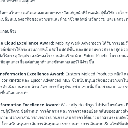
จความท้าทายของลูกค้า”
็นโอกาสในการเฉลิมฉลองและมอบรางวัลแก่ลูกค้าที่โดดเด่น ผู้ซึ่งใช้ประโย
ื่อเปลี่ยนแปลงธุรกิจของพวกเขาและนำมาซึ่งผลลัพธ์ นวัตกรรม และผลกระ
ระกอบด้วย:
he Cloud Excellence Award:
Mobility Werk Advantech ได้รับการยอมร
ด์เพื่อทำให้กระบวนการที่เป็นอัตโนมัติดีขึ้น และติดตามข่าวสารล่าสุดด้ว
เพื่อให้บรรลุวัตถุประสงค์ของโรงงานอัจฉริยะ ด้วย Epicor Kinetic ในระบบค
้อมูลและเชื่อมต่อกับลูกค้าและซัพพลายเออร์ได้ง่ายขึ้น
nsformation Excellence Award:
Custom Molded Products พลิกโฉ
picor Kinetic และ Epicor Advanced MES ซึ่งสนับสนุนธุรกิจของพวกเขาใน
รดำเนินงานหลายด้าน อัตราการขึ้นรูปของพวกเขาเพิ่มขึ้นอย่างมาก และ
มขึ้นเกือบสองเท่า
sformation Excellence Award:
Wise Ally Holdings ใช้ประโยชน์จาก E
การปฏิบัติตามข้อกำหนด การติดตาม และการตรวจสอบย้อนกลับของอุปกรณ์
ขภาพ พวกเขาสามารถเร่งกระบวนการเสนอราคาได้อย่างมากผ่านระบบอัตโน
 โดยสนับสนุนการจัดการต้นทุนและรายงานทางการเงินแบบเรียลไทม์ที่แม่นย