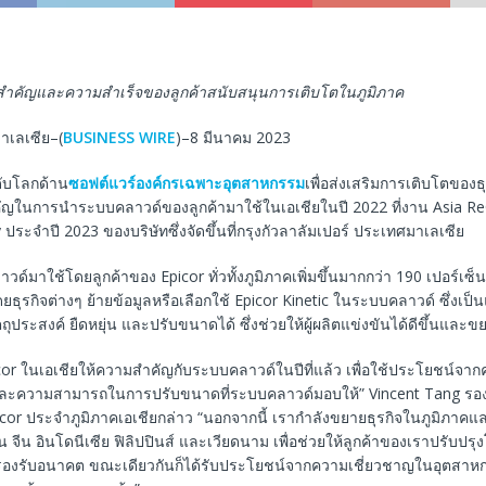
่สำคัญและความสำเร็จของลูกค้าสนับสนุนการเติบโตในภูมิภาค
มาเลเซีย–(
BUSINESS WIRE
)–8 มีนาคม 2023
ดับโลกด้าน
ซอฟต์แวร์องค์กรเฉพาะอุตสาหกรรม
เพื่อส่งเสริมการเติบโตของธุ
ัญในการนำระบบคลาวด์ของลูกค้ามาใช้ในเอเชียในปี 2022 ที่งาน Asia R
ระจำปี 2023 ของบริษัทซึ่งจัดขึ้นที่กรุงกัวลาลัมเปอร์ ประเทศมาเลเซีย
มาใช้โดยลูกค้าของ Epicor ทั่วทั้งภูมิภาคเพิ่มขึ้นมากกว่า 190 เปอร์เซ็นต์
ยธุรกิจต่างๆ ย้ายข้อมูลหรือเลือกใช้ Epicor Kinetic ในระบบคลาวด์ ซึ่งเป็
ตถุประสงค์ ยืดหยุ่น และปรับขนาดได้ ซึ่งช่วยให้ผู้ผลิตแข่งขันได้ดีขึ้นและ
icor ในเอเชียให้ความสำคัญกับระบบคลาวด์ในปีที่แล้ว เพื่อใช้ประโยชน์จ
 และความสามารถในการปรับขนาดที่ระบบคลาวด์มอบให้” Vincent Tang ร
icor ประจำภูมิภาคเอเชียกล่าว “นอกจากนี้ เรากำลังขยายธุรกิจในภูมิภาค
น จีน อินโดนีเซีย ฟิลิปปินส์ และเวียดนาม เพื่อช่วยให้ลูกค้าของเราปรับปร
รองรับอนาคต ขณะเดียวกันก็ได้รับประโยชน์จากความเชี่ยวชาญในอุตสาห