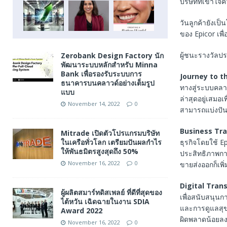
บริษัทที่เข้าใ
วันลูกค้ายังเป
ของ Epicor เพ
ผู้ชนะรางวัลป
Zerobank Design Factory นัก
พัฒนาระบบหลักสำหรับ Minna
Bank เพื่อรองรับระบบการ
Journey to t
ธนาคารบนคลาวด์อย่างเต็มรูป
ทางสู่ระบบคลาว
แบบ
ล่าสุดอยู่เสมอ
November 14, 2022
0
สามารถแบ่งปันข
Business Tra
Mitrade เปิดตัวโปรแกรมบริษัท
ในเครือทั่วโลก เตรียมปันผลกำไร
ธุรกิจโดยใช้ E
ให้พันธมิตรสูงสุดถึง 50%
ประสิทธิภาพกา
November 16, 2022
0
ขายส่งออกก็เพิ่
Digital Tran
ผู้ผลิตสมาร์ทดิสเพลย์ ที่ดีที่สุดของ
เพื่อสนับสนุน
ไต้หวัน เฉิดฉายในงาน SDIA
และการดูแลสุ
Award 2022
ผิดพลาดน้อยลง
November 16, 2022
0