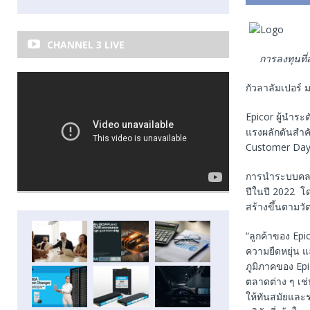
CHANNEL 3 LIVE
การลงทุนที
กัวลาลัมเปอร์ 
Epicor ผู้นำระ
แรงผลักดันสำค
Customer Day ป
การนำระบบคลาวด์
ปีในปี 2022 โด
สร้างขึ้นตามวั
“ลูกค้าของ Ep
ความยืดหยุ่น
ภูมิภาคของ Ep
ตลาดต่าง ๆ เช่
ให้ทันสมัยและ