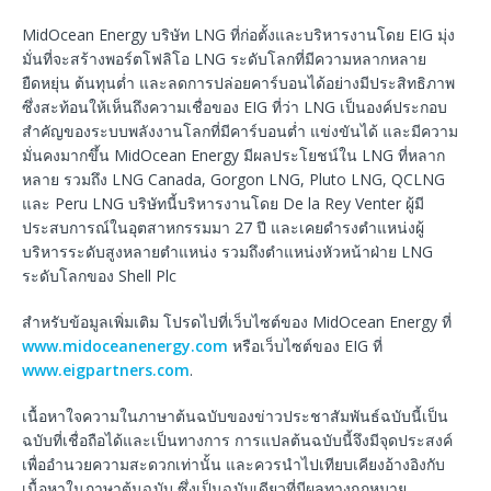
MidOcean Energy บริษัท LNG ที่ก่อตั้งและบริหารงานโดย EIG มุ่ง
มั่นที่จะสร้างพอร์ตโฟลิโอ LNG ระดับโลกที่มีความหลากหลาย
ยืดหยุ่น ต้นทุนต่ำ และลดการปล่อยคาร์บอนได้อย่างมีประสิทธิภาพ
ซึ่งสะท้อนให้เห็นถึงความเชื่อของ EIG ที่ว่า LNG เป็นองค์ประกอบ
สำคัญของระบบพลังงานโลกที่มีคาร์บอนต่ำ แข่งขันได้ และมีความ
มั่นคงมากขึ้น MidOcean Energy มีผลประโยชน์ใน LNG ที่หลาก
หลาย รวมถึง LNG Canada, Gorgon LNG, Pluto LNG, QCLNG
และ Peru LNG บริษัทนี้บริหารงานโดย De la Rey Venter ผู้มี
ประสบการณ์ในอุตสาหกรรมมา 27 ปี และเคยดำรงตำแหน่งผู้
บริหารระดับสูงหลายตำแหน่ง รวมถึงตำแหน่งหัวหน้าฝ่าย LNG
ระดับโลกของ Shell Plc
สำหรับข้อมูลเพิ่มเติม โปรดไปที่เว็บไซต์ของ MidOcean Energy ที่
www.midoceanenergy.com
หรือเว็บไซต์ของ EIG ที่
www.eigpartners.com
.
เนื้อหาใจความในภาษาต้นฉบับของข่าวประชาสัมพันธ์ฉบับนี้เป็น
ฉบับที่เชื่อถือได้และเป็นทางการ การแปลต้นฉบับนี้จึงมีจุดประสงค์
เพื่ออำนวยความสะดวกเท่านั้น และควรนำไปเทียบเคียงอ้างอิงกับ
เนื้อหาในภาษาต้นฉบับ ซึ่งเป็นฉบับเดียวที่มีผลทางกฎหมาย