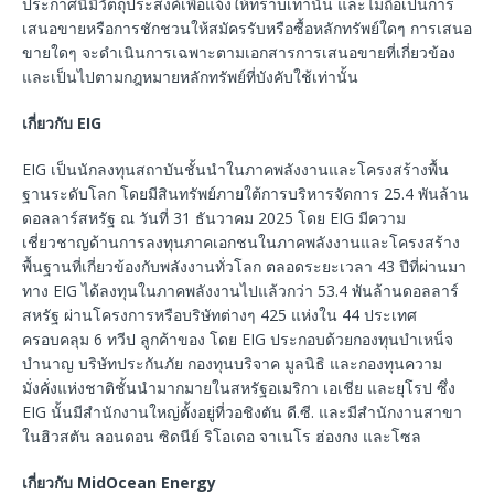
ประกาศนี้มีวัตถุประสงค์เพื่อแจ้งให้ทราบเท่านั้น และไม่ถือเป็นการ
เสนอขายหรือการชักชวนให้สมัครรับหรือซื้อหลักทรัพย์ใดๆ การเสนอ
ขายใดๆ จะดำเนินการเฉพาะตามเอกสารการเสนอขายที่เกี่ยวข้อง
และเป็นไปตามกฎหมายหลักทรัพย์ที่บังคับใช้เท่านั้น
เกี่ยวกับ
EIG
EIG เป็นนักลงทุนสถาบันชั้นนำในภาคพลังงานและโครงสร้างพื้น
ฐานระดับโลก โดยมีสินทรัพย์ภายใต้การบริหารจัดการ 25.4 พันล้าน
ดอลลาร์สหรัฐ ณ วันที่ 31 ธันวาคม 2025 โดย EIG มีความ
เชี่ยวชาญด้านการลงทุนภาคเอกชนในภาคพลังงานและโครงสร้าง
พื้นฐานที่เกี่ยวข้องกับพลังงานทั่วโลก ตลอดระยะเวลา 43 ปีที่ผ่านมา
ทาง EIG ได้ลงทุนในภาคพลังงานไปแล้วกว่า 53.4 พันล้านดอลลาร์
สหรัฐ ผ่านโครงการหรือบริษัทต่างๆ 425 แห่งใน 44 ประเทศ
ครอบคลุม 6 ทวีป ลูกค้าของ โดย EIG ประกอบด้วยกองทุนบำเหน็จ
บำนาญ บริษัทประกันภัย กองทุนบริจาค มูลนิธิ และกองทุนความ
มั่งคั่งแห่งชาติชั้นนำมากมายในสหรัฐอเมริกา เอเชีย และยุโรป ซึ่ง
EIG นั้นมีสำนักงานใหญ่ตั้งอยู่ที่วอชิงตัน ดี.ซี. และมีสำนักงานสาขา
ในฮิวสตัน ลอนดอน ซิดนีย์ ริโอเดอ จาเนโร ฮ่องกง และโซล
เกี่ยวกับ
MidOcean Energy