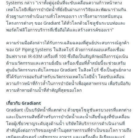
Systems กล่าว “เราทั้งคู่มุ่งมั่นที่จะขับเคลื่อนความก้าวหน้าทาง
เทคโนโลยีเพื่อการบำบัดน้ำที่ยั่งยืนผ่านการวิจัยและพัฒนาร่วมกัน
ด้วยฐานการดำเนินงานทั่วโลกของเรา เราจึงสามารถสนับสนุน
โครงการต่างๆ ของ Gradiant ได้ทั่วโลกด้วยโซลูชันระบบท่อและ
พอร์ตโฟลิโอการบริการที่เชื่อถือได้และสร้างสรรค์ของเรา”
ความร่วมมือดังกล่าวได้รับการเฉลิมฉลองที่ศูนย์ประสบการณ์ลูกค้า
ของ GF Piping Systems ในสิงคโปร์ ด้วยการส่งมอบเครื่องเชื่อม
อินฟราเรด IR-63M เครื่องที่ 100 ซึ่งถือเป็นสัญลักษณ์ถึงการมุ่งเน้น
ด้านนวัตกรรมและความยั่งยืน เครื่องเชื่อมที่ล้ำสมัยนี้จะช่วยเสริม
ศูนย์นวัตกรรมระดับโลกของ Gradiant ในสิงคโปร์ ซึ่งเป็นศูนย์กลาง
ที่ได้รับการยอมรับสำหรับนวัตกรรมเทคโนโลยีน้ำ โดยขับเคลื่อน
ความก้าวหน้าที่ก้าวล้ำในการบำบัดน้ำเพื่ออุตสาหกรรม เพื่อรับมือกับ
ความท้าทายด้านน้ำที่สำคัญที่สุดของโลก
เกี่ยวกับ Gradiant
Gradiant เป็นบริษัทน้ำที่แตกต่าง ด้วยชุดโซลูชันครบวงจรที่แตกต่าง
และเป็นกรรมสิทธิ์สำหรับการบำบัดน้ำและน้ำเสียขั้นสูงที่ขับเคลื่อน
โดยผู้เชี่ยวชาญระดับสูงด้านน้ำ บริษัทให้บริการการดำเนินงานที่
สำคัญยิ่งต่อภารกิจของลูกค้าในอุตสาหกรรมที่จำเป็นของโลก รวมถึง
เซมิคอนดักเตอร์ เภสัชกรรม อาหาร และเครื่องดื่ม ลิเธียมและแร่