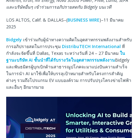
Ameren, Itron, NV Energy, Nova Scotia Power, PNM, Luma, SEPA
และบริษัทอื่นๆ เข้าร่วมการอภิปรายสดกับ Bidgely บนเวที
LOS ALTOS, Calif. & DALLAS–(
BUSINESS WIRE
)–11 มีนาคม
2025
Bidgely
เข้าร่วมกับผู้นำทางความคิดในอุตสาหกรรมพลังงานสำหรับ
การอภิปรายสดในการประชุม
DistribuTECH International
ที่
กำลังจะจัดขึ้นที่ Dallas, Texas ระหว่างวันที่ 24 – 27 มีนาคม
ใน
ฐานะบริษัท AI ชั้นนำที่ได้รับรางวัลในอุตสาหกรรมพลังงาน
Bidgely
และพันธมิตรผู้บุกเบิกด้านสาธารณูปโภคจะมาแบ่งปันความสำเร็จ
ในการนำ AI มาใช้เพื่อให้บรรลุเป้าหมายสำหรับโครงการสำคัญ
ต่างๆ รวมถึงโปรแกรม EV แบบองค์รวม การปรับปรุงโครงข่ายไฟฟ้า
และอื่นๆ อีกมากมาย