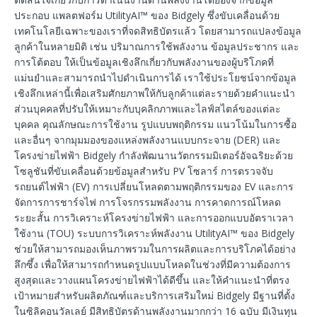
ประกอบ แพลตฟอร์ม UtilityAI™ ของ Bidgely ซึ่งขับเคลื่อนด้วย
เทคโนโลยีเฉพาะของเราที่จดสิทธิบัตรแล้ว โดยสามารถแปลงข้อมูล
ลูกค้าในหลายมิติ เช่น ปริมาณการใช้พลังงาน ข้อมูลประชากร และ
การโต้ตอบ ให้เป็นข้อมูลเชิงลึกเกี่ยวกับพลังงานของผู้บริโภคที่
แม่นยำและสามารถนำไปดำเนินการได้ เราใช้ประโยชน์จากข้อมูล
เชิงลึกเหล่านี้เพื่อเสริมศักยภาพให้กับลูกค้าแต่ละรายด้วยคำแนะนำ
ส่วนบุคคลที่ปรับให้เหมาะกับบุคลิกภาพและไลฟ์สไตล์ของแต่ละ
บุคคล คุณลักษณะการใช้งาน รูปแบบพฤติกรรม แนวโน้มในการซื้อ
และอื่นๆ จากมุมมองของแหล่งพลังงานแบบกระจาย (DER) และ
โครงข่ายไฟฟ้า Bidgely กำลังพัฒนานวัตกรรมมิเตอร์อัจฉริยะด้วย
โซลูชันที่ขับเคลื่อนด้วยข้อมูลสำหรับ PV โซลาร์ การตรวจจับ
รถยนต์ไฟฟ้า (EV) การเปลี่ยนโหลดตามพฤติกรรมของ EV และการ
จัดการการชาร์จไฟ การโจรกรรมพลังงาน การคาดการณ์โหลด
ระยะสั้น การวิเคราะห์โครงข่ายไฟฟ้า และการออกแบบอัตราเวลา
ใช้งาน (TOU) ระบบการวิเคราะห์พลังงาน UtilityAI™ ของ Bidgely
ช่วยให้สามารถมองเห็นภาพรวมในการผลิตและการบริโภคได้อย่าง
ลึกซึ้ง เพื่อให้สามารถกำหนดรูปแบบโหลดในช่วงที่มีความต้องการ
สูงสุดและวางแผนโครงข่ายไฟฟ้าได้ดีขึ้น และให้คำแนะนำที่ตรง
เป้าหมายสำหรับผลิตภัณฑ์และบริการเสริมใหม่ Bidgely มีฐานที่ตั้ง
ในซิลิคอนวัลเลย์ มีสิทธิบัตรด้านพลังงานมากกว่า 16 ฉบับ มีเงินทุน