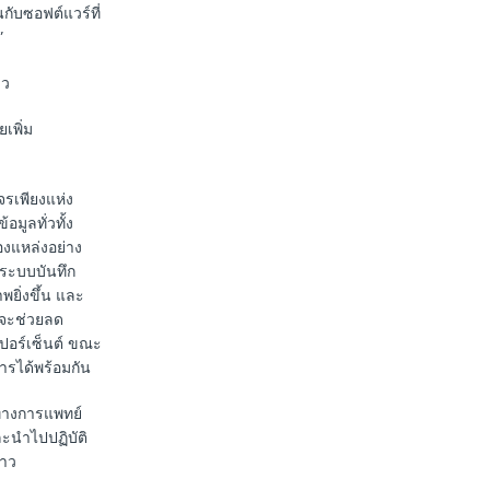
ับซอฟต์แวร์ที่
”
าว
เพิ่ม
รเพียงแห่ง
มูลทั่วทั้ง
งแหล่งอย่าง
อระบบบันทึก
พยิ่งขึ้น และ
 จะช่วยลด
เปอร์เซ็นต์ ขณะ
ารได้พร้อมกัน
ทางการแพทย์
ละนำไปปฏิบัติ
่าว