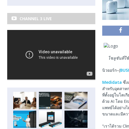
CHANNEL 3 LIVE
โซลูชันที่ใ
นิวยอร์ก–(
BUS
Medidata
ซึ่
สำหรับอุตสาหก
ที่ตั้งอยู่ในโต
ด้วย AI โดย Ei
แพทย์ได้อย่า
ขนาดและมีความ
“เราได้รวม Cl