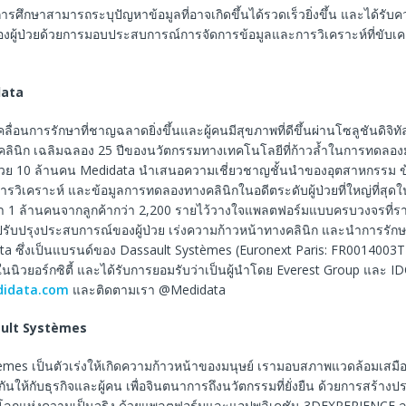
ารศึกษาสามารถระบุปัญหาข้อมูลที่อาจเกิดขึ้นได้รวดเร็วยิ่งขึ้น และได้รับคว
ของผู้ป่วยด้วยการมอบประสบการณ์การจัดการข้อมูลและการวิเคราะห์ที่ขับเคล
ata
ื่อนการรักษาที่ชาญฉลาดยิ่งขึ้นและผู้คนมีสุขภาพที่ดีขึ้นผ่านโซลูชันดิจิทั
ินิก เฉลิมฉลอง 25 ปีของนวัตกรรมทางเทคโนโลยีที่ก้าวล้ำในการทดลอง
่วย 10 ล้านคน Medidata นำเสนอความเชี่ยวชาญชั้นนำของอุตสาหกรรม ข้อม
ารวิเคราะห์ และข้อมูลการทดลองทางคลินิกในอดีตระดับผู้ป่วยที่ใหญ่ที่สุดในโ
า 1 ล้านคนจากลูกค้ากว่า 2,200 รายไว้วางใจแพลตฟอร์มแบบครบวงจรที่รา
อปรับปรุงประสบการณ์ของผู้ป่วย เร่งความก้าวหน้าทางคลินิก และนำการรักษ
ata ซึ่งเป็นแบรนด์ของ Dassault Systèmes (Euronext Paris: FR0014003T
นิวยอร์กซิตี้ และได้รับการยอมรับว่าเป็นผู้นำโดย Everest Group และ IDC
idata.com
และติดตามเรา @Medidata
ult Systèmes
èmes เป็นตัวเร่งให้เกิดความก้าวหน้าของมนุษย์ เรามอบสภาพแวดล้อมเสมื
ันให้กับธุรกิจและผู้คน เพื่อจินตนาการถึงนวัตกรรมที่ยั่งยืน ด้วยการสร้า
โลกแห่งความเป็นจริง ด้วยแพลตฟอร์มและแอปพลิเคชัน 3DEXPERIENCE ล