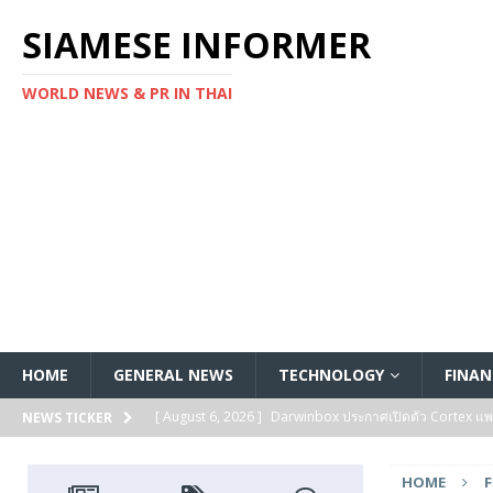
SIAMESE INFORMER
WORLD NEWS & PR IN THAI
HOME
GENERAL NEWS
TECHNOLOGY
FINAN
[ August 6, 2026 ]
Darwinbox ประกาศเปิดตัว Cortex แพลตฟ
NEWS TICKER
[ August 6, 2026 ]
Multiplier ระดมทุนรอบ Series B ได้ 3
HOME
FEATURED