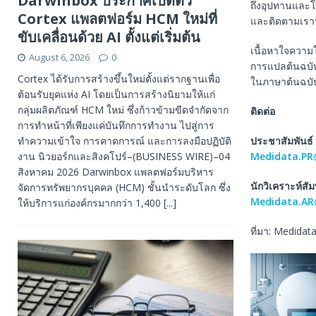
Darwinbox ประกาศเปิดตัว
ถึงอุปทานและโลจ
Cortex แพลตฟอร์ม HCM ใหม่ที่
และติดตามเร
ขับเคลื่อนด้วย AI ตั้งแต่เริ่มต้น
เนื้อหาใจความใ
August 6, 2026
0
การแปลต้นฉบับน
Cortex ได้รับการสร้างขึ้นใหม่ตั้งแต่รากฐานเพื่อ
ในภาษาต้นฉบับ 
ต้อนรับยุคแห่ง AI โดยเป็นการสร้างนิยามให้แก่
กลุ่มผลิตภัณฑ์ HCM ใหม่ ซึ่งก้าวข้ามขีดจำกัดจาก
ติดต่อ
การทำหน้าที่เพียงแค่บันทึกการทำงาน ไปสู่การ
ทำความเข้าใจ การคาดการณ์ และการลงมือปฏิบัติ
ประชาสัมพันธ์
งาน นิวยอร์กและสิงคโปร์–(BUSINESS WIRE)–04
Medidata.PR
สิงหาคม 2026 Darwinbox แพลตฟอร์มบริหาร
นักวิเคราะห์สัม
จัดการทรัพยากรบุคคล (HCM) ชั้นนำระดับโลก ซึ่ง
Medidata.AR
ให้บริการแก่องค์กรมากกว่า 1,400
[...]
ที่มา: Medidat