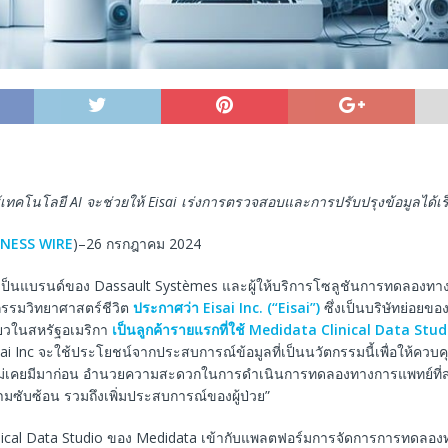
ช้เทคโนโลยี
AI
จะช่วยให้
Eisai
เร่งการตรวจสอบและการปรับปรุงข้อมูลได้เร็
INESS WIRE
)–26 กรกฎาคม 2024
งเป็นแบรนด์ของ Dassault Systèmes และผู้ให้บริการโซลูชันการทดลองทาง
รรมวิทยาศาสตร์ชีวิต
ประกาศว่า
Eisai Inc. (“Eisai”)
ซึ่งเป็นบริษัทย่อยของ
เกียวในสหรัฐอเมริกา
เป็นลูกค้ารายแรกที่ใช้
Medidata Clinical Data Stud
sai Inc จะใช้ประโยชน์จากประสบการณ์ข้อมูลที่เป็นนวัตกรรมนี้เพื่อให้ควบ
งไม่เคยมีมาก่อน อำนวยความสะดวกในการดำเนินการทดลองทางการแพทย์ที
ซับซ้อน รวมถึงเพิ่มประสบการณ์ของผู้ป่วย”
inical Data Studio ของ Medidata เข้ากับแพลตฟอร์มการจัดการการทดลอ