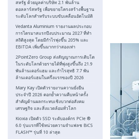
สหรัฐ ด้วยมูลค่าบริษัท 2.1 พันล้าน
ดอลลาร์สหรัฐ เพื่อขยายโครงสร้างพื้นฐาน
ระดับโลกสำหรับระบบขับเคลื่อนอัตโนมัติ
Vedanta Aluminium รายงานผลประกอบ
การไตรมาสแรกปีงบประมาณ 2027 ที่ทำ
สถิติสูงสุด โดยมีกำไรพุ่งขึ้น 205% และ
EBITDA เพิ่มขึ้นมากกว่าสองเท่า
2PointZero Group ส่งสัญญาณการเติบโต
ในระดับโลกด้วยรายได้ที่พุ่งสูงขึ้นถึง 21.9
พันล้านเดอร์แฮม และกำไรสุทธิ 7.7 พัน
ล้านเดอร์แฮมในครึ่งแรกของปี 2026
Mary Kay เปิดตัวรายงานความยั่งยืน
ประจำปี 2026 ตอกย้ำความคืบหน้าครั้ง
สำคัญด้านผลกระทบเชิงบวกต่อสังคม
เศรษฐกิจ และสิ่งแวดล้อมทั่วโลก
Kioxia เปิดตัว SSD ระดับองค์กร PCIe ®
6.0 รุ่นแรกที่ใช้หน่วยความจำแฟลช BiCS
FLASH™ รุ่นที่ 10 ล่าสุด