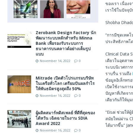
ของเรา เนื่อง
เราใช้ในปัจจุ
Shobha Dhadda
Zerobank Design Factory นัก
“การมีชุดเทคโน
พัฒนาระบบหลักสำหรับ Minna
ประสิทธิภาพโด
Bank เพื่อรองรับระบบการ
ธนาคารบนคลาวด์อย่างเต็มรูป
แบบ
Clinical Data 
เดียวในอุตสาหก
November 14, 2022
0
ระบบนิเวศการท
ราบรื่น รวมถึง
Mitrade เปิดตัวโปรแกรมบริษัท
ข้อมูลอิเล็กทรอ
ในเครือทั่วโลก เตรียมปันผลกำไร
เปิดใช้งานการ
ให้พันธมิตรสูงสุดถึง 50%
ปัญหาที่เกิดจา
November 16, 2022
0
เดียวกันก็ให้ม
“Eisai ช่วยให
ผู้ผลิตสมาร์ทดิสเพลย์ ที่ดีที่สุดของ
ไต้หวัน เฉิดฉายในงาน SDIA
สมัยใหม่ผ่าน C
Award 2022
ได้มากขึ้น” J
November 16, 2022
0