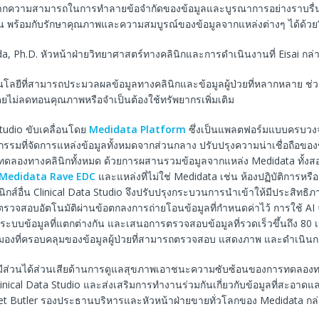
จากความสามารถในการทำลายข้อจำกัดของข้อมูลและบูรณาการอย่างราบรื่นก
บัน พร้อมกับรักษาคุณภาพและความสมบูรณ์ของข้อมูลจากแหล่งต่างๆ ได้ด้วย
, Ph.D. หัวหน้าฝ่ายวิทยาศาสตร์ทางคลินิกและการดำเนินงานที่ Eisai กล่
โลยีที่สามารถประมวลผลข้อมูลทางคลินิกและข้อมูลผู้ป่วยที่หลากหลาย ช่วย
ยไม่ลดทอนคุณภาพหรือจำเป็นต้องใช้ทรัพยากรเพิ่มเติม
Studio ขับเคลื่อนโดย
Medidata Platform
ซึ่งเป็นแพลตฟอร์มแบบครบวงจ
รรมที่จัดการแหล่งข้อมูลทั้งหมดจากส่วนกลาง ปรับปรุงความน่าเชื่อถือของข้อ
ดลองทางคลินิกทั้งหมด ด้วยการผสานรวมข้อมูลจากแหล่ง Medidata ทั้งสอ
Medidata Rave EDC
และแหล่งที่ไม่ใช่ Medidata เช่น ห้องปฏิบัติการหรื
นิกส์อื่น Clinical Data Studio จึงปรับปรุงกระบวนการนำเข้าให้มีประสิทธิภา
ตรวจสอบอัตโนมัติผ่านข้อตกลงการถ่ายโอนข้อมูลที่กำหนดค่าไว้ การใช้ AI
กระบบข้อมูลที่แตกต่างกัน และเสนอการตรวจสอบข้อมูลที่รวดเร็วขึ้นถึง 80 
ุมมองที่ครอบคลุมของข้อมูลผู้ป่วยที่สามารถตรวจสอบ แสดงภาพ และดำเนินก
้ผู้มีส่วนได้ส่วนเสียด้านการดูแลสุขภาพเอาชนะความซับซ้อนของการทดลอง
linical Data Studio และส่งเสริมการทำงานร่วมกันเกี่ยวกับข้อมูลที่สะอาดแ
anet Butler รองประธานบริหารและหัวหน้าฝ่ายขายทั่วโลกของ Medidata กล