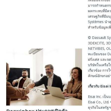
มารถกําหนดกระ
ผลกระทบที่มีค
เศรษฐกิจที่มีม
Systèmes นําค
สําหรับข้อมูลเพ
© Dassault Sy
3DEXCITE, 3D
NETVIBES, OU
ทะเบียนของ Das
ฝรั่งเศส และจ
บริษัทในเครือใ
เกี่ยวข้อง การ
ลักษณ์อักษรอย่
เกี่ยวกับ
Eisai 
Eisai Inc. เป็
Eisai Co., Ltd.
ธุรกิจในสหรัฐ