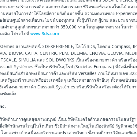
บวนการสร้าง การผลิต และการจัดการวงจรชีวิตของข้อเสนอใหม่ได้ และด้วย
วามหมายในการทําให้โลกมีความยั่งยืนมากขึ้น ความงดงามของ Experienc
นุษย์เป็นศูนย์กลางเพื่อประโยชน์ของทุกคน ทั้งผู้บริโภค ผู้ป่วย และประชาช
ุณค่ามาสู่ลูกค้าทุกขนาดมากกว่า 350,000 ราย ในทุกอุตสาหกรรม ในกว่า
ิ่มเติม โปรดไปที่
www.3ds.com
stèmes สงวนลิขสิทธิ์. 3DEXPERIENCE, โลโก้ 3DS, ไอคอน Compass, I
VIA, BIOVIA, CATIA, CENTRIC PLM, DELMIA, ENOVIA, GEOVIA, MED
TSCALE, SIMULIA และ SOLIDWORKS เป็นเครื่องหมายการค้า หรือเครื่อ
sault Systèmes ซึ่งเป็นบริษัทในยุโรป (Societas Europaea) ที่จัดตั้งขึ้
ดทะเบียนกับสำนักทะเบียนการค้าและบริษัท Versailles ภายใต้หมายเลข 322
นสหรัฐอเมริกาและ/หรือประเทศอื่นๆ เครื่องหมายการค้าอื่นๆ ทั้งหมดเป็นของ
ใช้เครื่องหมายการค้า Dassault Systèmes หรือบริษัทในเครือจะต้องได้รับกา
างชัดแจ้ง
Inc.
นบริษัทด้านการดูแลสุขภาพมนุษย์ เป็นบริษัทในเครือด้านเภสัชกรรมในสหรัฐฯ
 ซึ่งมีสำนักงานใหญ่ในโตเกียว ซึ่งมีสำนักงานใหญ่ในเมืองนัทลีย์ รัฐนิวเจอร์
ฯ โดยเฉพาะด้านเนื้องอกวิทยาและประสาทวิทยา ซึ่งรวมถึงการวิจัยและพัฒ