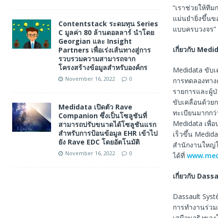
“เราช่วยให้ทีมก
แม่นยำยิ่งขึ้น
Contentstack ระดมทุน Series
แบบครบวงจร”
C มูลค่า 80 ล้านดอลลาร์ นำโดย
Georgian และ Insight
เกี่ยวกับ
Medid
Partners เพื่อเร่งเส้นทางสู่การ
รวบรวมความสามารถจาก
โครงสร้างข้อมูลสำหรับองค์กร
Medidata ขับเคล
November 16, 2022
0
การทดลองทางคล
รายการและผู้ป
ขับเคลื่อนด้วยก
Medidata เปิดตัว Rave
ทะเบียนมากกว่
Companion ซึ่งเป็นโซลูชันที่
Medidata เพื่
สามารถปรับขนาดได้โซลูชันแรก
สำหรับการป้อนข้อมูล EHR เข้าไป
เร็วขึ้น Medid
ยัง Rave EDC โดยอัตโนมัติ
สำนักงานใหญ่ใน
November 16, 2022
0
ได้ที่
www.med
เกี่ยวกับ
Dassa
Dassault Syst
การทํางานร่วมก
เสมือนจริงของ