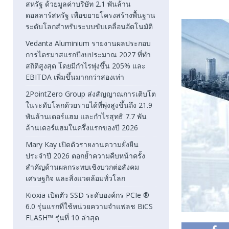
สหรัฐ ด้วยมูลค่าบริษัท 2.1 พันล้าน
ดอลลาร์สหรัฐ เพื่อขยายโครงสร้างพื้นฐาน
ระดับโลกสำหรับระบบขับเคลื่อนอัตโนมัติ
Vedanta Aluminium รายงานผลประกอบ
การไตรมาสแรกปีงบประมาณ 2027 ที่ทำ
สถิติสูงสุด โดยมีกำไรพุ่งขึ้น 205% และ
EBITDA เพิ่มขึ้นมากกว่าสองเท่า
2PointZero Group ส่งสัญญาณการเติบโต
ในระดับโลกด้วยรายได้ที่พุ่งสูงขึ้นถึง 21.9
พันล้านเดอร์แฮม และกำไรสุทธิ 7.7 พัน
ล้านเดอร์แฮมในครึ่งแรกของปี 2026
Mary Kay เปิดตัวรายงานความยั่งยืน
ประจำปี 2026 ตอกย้ำความคืบหน้าครั้ง
สำคัญด้านผลกระทบเชิงบวกต่อสังคม
เศรษฐกิจ และสิ่งแวดล้อมทั่วโลก
Kioxia เปิดตัว SSD ระดับองค์กร PCIe ®
6.0 รุ่นแรกที่ใช้หน่วยความจำแฟลช BiCS
FLASH™ รุ่นที่ 10 ล่าสุด