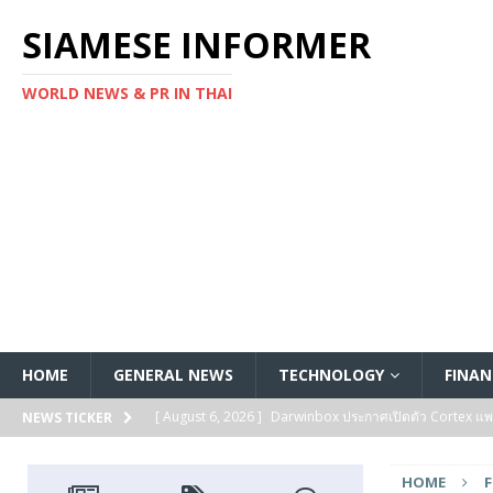
SIAMESE INFORMER
WORLD NEWS & PR IN THAI
HOME
GENERAL NEWS
TECHNOLOGY
FINAN
[ August 6, 2026 ]
Darwinbox ประกาศเปิดตัว Cortex แพลตฟ
NEWS TICKER
[ August 6, 2026 ]
Multiplier ระดมทุนรอบ Series B ได้ 3
HOME
FEATURED