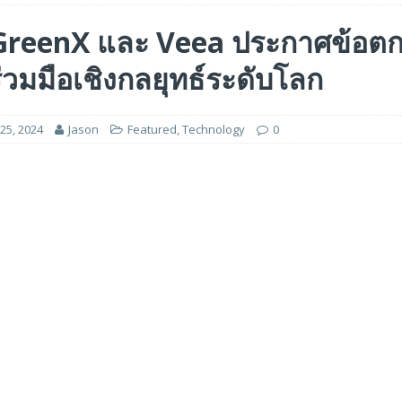
ร่วมมือเชิงกลยุทธ์เพื่อเร่งการเติบโตของอุตสาหกรรมเกมในฟิลิปปินส์
reenX และ Veea ประกาศข้อต
วมมือเชิงกลยุทธ์ระดับโลก
ge สำหรับยุค AI ในงาน FMS 2026
FEATURED
A GP1 ที่มีความเร็ว IOPS สูงเป็นพิเศษสำหรับการใช้งานด้านปัญญาประดิษฐ์ (AI)
25, 2024
Jason
Featured
,
Technology
0