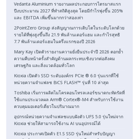
Vedanta Aluminium รายงานผลประกอบการไตรมาสแรก
ปีงบประมาณ 2027 ที่ทำสถิติสูงสุด โดยมีกำไรพุ่งขึ้น 205%
และ EBITDA เพิ่มขึ้นมากกว่าสองเท่า
2PointZero Group ส่งสัญญาณการเติบโตในระดับโลกด้วย
รายได้ที่พุ่งสูงขึ้นถึง 21.9 พันล้านเดอร์แฮม และกำไรสุทธิ
7.7 พันล้านเดอร์แฮมในครึ่งแรกของปี 2026
Mary Kay เปิดตัวรายงานความยั่งยืนประจำปี 2026 ตอกย้ำ
ความคืบหน้าครั้งสำคัญด้านผลกระทบเชิงบวกต่อสังคม
เศรษฐกิจ และสิ่งแวดล้อมทั่วโลก
Kioxia เปิดตัว SSD ระดับองค์กร PCIe ® 6.0 รุ่นแรกที่ใช้
หน่วยความจำแฟลช BiCS FLASH™ รุ่นที่ 10 ล่าสุด
Toshiba เริ่มการผลิตไมโครคอนโทรลเลอร์ขนาดกะทัดรัดที่
ใช้แกนประมวลผล Arm® Cortex®-M4 สำหรับการใช้งาน
ควบคุมมอเตอร์เดี่ยวในปริมาณมาก
อุปกรณ์หน่วยความจำแฟลชแบบฝังตัว UFS 5.0 รุ่นใหม่จาก
Kioxia ช่วยให้สามารถใช้งาน AI บนอุปกรณ์ได้
Kioxia ประกาศเปิดตัว E1.S SSD รุ่นใหม่สำหรับปัญญา