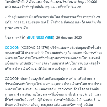
โทรศัพท์มือถือ
2
ล้านแห่ง
,
ร้านค้าแฟรนไชส์ขนาดใหญ่
100,000
แห่ง
และเครือข่ายตู้เอทีเอ็ม
40,000
เครื่องทั่วประเทศ
–
ก้าวสู่แพลตฟอร์มเครือข่ายระดับโลก
ด้วยความเชี่ยวชาญกว่า
20
ปีด้านการรวบรวมข้อมูล
เทคโนโลยีการเชื่อมต่อ
และโครงสร้างพื้น
ฐานทางการเงิน
โซล เกาหลีใต้–(
BUSINESS WIRE
)–26 กันยายน 2025
COOCON
(KOSDAQ 294570) บริษัทแพลตฟอร์มข้อมูลธุรกิจชั้นนำ
ของเกาหลีใต้ ประกาศว่ากำลังเร่งผลักดันธุรกิจแพลตฟอร์มการชำระ
เงินระดับโลก ด้วยโครงสร้างพื้นฐานการชำระเงินภายในประเทศที่
แข็งแกร่ง บริษัทมีเป้าหมายที่จะมีบทบาทสำคัญในการช่วยเหลือผู้ให้
บริการชำระเงินข้ามชาติให้สามารถเข้าสู่ตลาดเกาหลีได้
COOCON ขับเคลื่อนธุรกิจโดยยึดกลยุทธ์การสร้างเครือข่ายการ
ชำระเงินระดับโลกยุคใหม่ ครอบคลุมการชำระเงินทั่วโลก การชำระ
เงินภายในประเทศ และแพลตฟอร์ม Stablecoin ด้วยโครงสร้างพื้น
ฐานการชำระเงินภายในประเทศที่แข็งแกร่ง ซึ่งประกอบด้วยร้านค้า
ที่รับชำระเงินด้วยรหัส QR ผ่านทางโทรศัพท์มือถือ 2 ล้านแห่ง, ร้าน
ค้าแฟรนไชส์ขนาดใหญ่ 100,000 แห่ง และเครือข่ายตู้เอทีเอ็ม