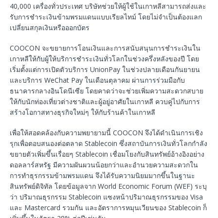
40,000 เครื่องทั่วประเทศ บริษัทช่วยให้ผู้ใช้ในเกาหลีสามารถส่งและ
รับการชำระเงินข้ามพรมแดนแบบเรียลไทม์ โดยไม่จำเป็นต้องแลก
เปลี่ยนสกุลเงินหรือออกบัตร
COOCON จะขยายการโอนเงินและการสนับสนุนการชำระเงินใน
เกาหลีให้กับผู้ให้บริการชำระเงินทั่วโลกในช่วงครึ่งหลังของปี โดย
เริ่มตั้งแต่การเปิดตัวบริการ UnionPay ในช่วงปลายเดือนกันยายน
และบริการ WeChat Pay ในเดือนตุลาคม ผ่านการร่วมมือกับ
ธนาคารกลางอินโดนีเซีย โดยคาดว่าจะช่วยเพิ่มความสะดวกสบาย
ให้กับนักท่องเที่ยวต่างชาติและผู้อยู่อาศัยในเกาหลี ควบคู่ไปกับการ
สร้างโอกาสทางธุรกิจใหม่ๆ ให้กับร้านค้าในเกาหลี
เพื่อให้สอดคล้องกับความพยายามนี้ COOCON จึงได้ดำเนินการเชิง
รุกเพื่อตอบสนองต่อตลาด Stablecoin ซึ่งสถาบันการเงินทั่วโลกกำลัง
ขยายตัวเพิ่มขึ้นเรื่อยๆ Stablecoin เชื่อมโยงกับสินทรัพย์อ้างอิงอย่าง
ดอลลาร์สหรัฐ มีความผันผวนน้อยกว่าและอำนวยความสะดวกใน
การทำธุรกรรมข้ามพรมแดน จึงได้รับความนิยมมากขึ้นในฐานะ
สินทรัพย์ดิจิทัล โดยข้อมูลจาก World Economic Forum (WEF) ระบุ
ว่า ปริมาณธุรกรรม Stablecoin แซงหน้าปริมาณธุรกรรมของ Visa
และ Mastercard รวมกัน และอัตราการหมุนเวียนของ Stablecoin ก็