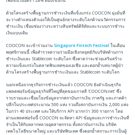
เพิ่มขึ้นในอัตรา 28% ต่อปีเช่นกัน
ด้วยโครงสร้างพื้นฐานการชำระเงินที่แข็งแกร่ง COOCON มุ่งมั่นที่
จะวางตำแหน่งตัวเองให้เป็นศูนย์กลางระดับโลกด้านนวัตกรรมการ
ชำระเงิน เชื่อมช่องว่างระหว่างสินทรัพย์ดิจิทัลและระบบการชำระ
เงินแบบเดิม
COOCON จะเข้าร่วมงาน
Singapore Fintech Festival
ในเดือน
พฤศจิกายนนี้ เพื่อสำรวจความร่วมมือเชิงกลยุทธ์กับบริษัทด้านการ
ชำระเงินและ Stablecoin ระดับโลก ซึ่งคาดว่าจะช่วยเสริมสร้าง
ความแข็งแกร่งในตลาดฟินเทคของเอเชีย และตอกย้ำบทบาทผู้นำ
ด้านโครงสร้างพื้นฐานการชำระเงินและ Stablecoin ระดับโลก
นอกเหนือจากธุรกิจการชำระเงินแล้ว COOCON ยังดำเนินธุรกิจ
แพลตฟอร์มข้อมูลธุรกิจที่ใหญ่ที่สุดของเกาหลี ‘COOCON.net’ ซึ่ง
รวบรวมและเชื่อมโยงข้อมูลจากสถาบันการเงิน ภาครัฐ และภาคค้า
ปลีกในประเทศประมาณ 500 แห่ง รวมถึงสถาบันการเงิน 2,000 แห่ง
ในกว่า 40 ประเทศ และให้บริการ API มากกว่า 300 รายการ โดย
ผ่านแพลตฟอร์มนี้ COOCON จะจัดหา API ข้อมูลและการชำระเงินที่
จำเป็นให้กับหลากหลายอุตสาหกรรม ทั้งสถาบันการเงิน บริษัท
เทคโนโลยีขนาดใหญ่ และบริษัทฟินเทค ซึ่งตอกย้ำสถานะการเป็นผู้