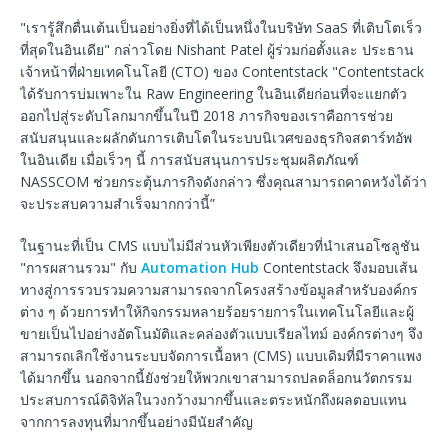
"เรารู้สึกตื่นเต้นเป็นอย่างยิ่งที่ได้เป็นหนึ่งในบริษัท SaaS ที่เติบโตเร็ว
ที่สุดในอินเดีย" กล่าวโดย Nishant Patel ผู้ร่วมก่อตั้งและ ประธาน
เจ้าหน้าที่ฝ่ายเทคโนโลยี (CTO) ของ Contentstack "Contentstack
ได้รับการบ่มเพาะใน Raw Engineering ในอินเดียก่อนที่จะแยกตัว
ออกไปสู่ระดับโลกมากขึ้นในปี 2018 ภารกิจของเราคือการช่วย
สนับสนุนและผลักดันการเติบโตในระบบนิเวศของธุรกิจสตาร์ทอัพ
ในอินเดีย เมื่อเร็วๆ นี้ การสนับสนุนการประชุมผลิตภัณฑ์
NASSCOM ช่วยกระตุ้นภารกิจดังกล่าว ซึ่งคุณสามารถคาดหวังได้ว่า
จะประสบความสำเร็จมากกว่านี้”
ในฐานะที่เป็น CMS แบบไม่มีส่วนหัวเพียงตัวเดียวที่นำเสนอโซลูชัน
"การผสานรวม" กับ
Automation Hub
Contentstack จึงมอบเส้น
ทางสู่การรวบรวมความสามารถจากโครงสร้างข้อมูลสำหรับองค์กร
ต่าง ๆ ด้วยการทำให้กิจกรรมหลายร้อยรายการในเทคโนโลยีและผู้
ขายเป็นไปอย่างอัตโนมัติและคล่องตัวแบบเรียลไทม์ องค์กรต่างๆ จึง
สามารถเลิกใช้งานระบบจัดการเนื้อหา (CMS) แบบเดิมที่มีราคาแพง
ได้มากขึ้น นอกจากนี้ยังช่วยให้พวกเขาสามารถปลดล็อกนวัตกรรม
ประสบการณ์ดิจิทัลในวงกว้างมากขึ้นและตระหนักถึงผลตอบแทน
จากการลงทุนที่มากขึ้นอย่างมีนัยสำคัญ