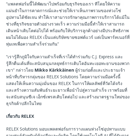
“แพลตฟอร์มนี้ได้พัฒนาไปพร้อมกับธุรกิจของเรา ทีโดยให้ความ
แม่นยำในการคาดการณ์และช่วยให้เราเห็นภาพรวมของห่วงโซ่
อุปทานได้ชัดเจน ทำให้เราสามารถรักษาคุณภาพการบริการได้แม้ใน
ช่วงที่ธุรกิจขยายตัวอย่างรวดเร็ว ความร่วมมือนี้ทำให้เราสามารถ
เดินหน้าเติบโตต่อไปได้ พร้อมกับให้บริการลูกค้าอย่างมีประสิทธิภาพ
ผมไม่ได้มอง RELEX เป็นแค่บริษัทขายซอฟต์แวร์ แต่เป็นพาร์ทเนอร์ที่
ทุ่มเทเพื่อความสำเร็จร่วมกัน”
“เรารู้สึกภูมิใจกับความสำเร็จที่เราได้ทำร่วมกับ C.J. Express และ
รู้สึกตื่นเต้นที่จะสนับสนุนกลยุทธ์การเติบโตอันทะเยอทะยานของพวก
เขา” กล่าวโดย
Mikko Kärkkäinen
ผู้ร่วมก่อตั้งและประธานเจ้า
หน้าที่บริหารกลุ่มของ RELEX Solutions โดยความร่วมมือครั้งนี้
แสดงให้เห็นความมุ่งมั่นของ RELEX ในการให้ผลลัพธ์ที่วัดได้จริง
และสร้างความสัมพันธ์ระยะยาวเพื่อนำไปสู่ความสำเร็จ เราพร้อมที่
จะสนับสนุนซีเจ เอ็กซ์เพรสเติบโตต่อไป และสร้างมาตรฐานใหม่ของ
ธุรกิจค้าปลีกในไทย
เกี่ยวกับ
RELEX
RELEX Solutions มอบแพลตฟอร์มการวางแผนห่วงโซ่อุปทานแบบ
รวมศูนย์สำหรับผู้ค้าปลีกและผู้ผลิต โดยใช้เทคโนโลยี AI ที่ได้รับการ