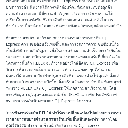
เชนแบบอัตโนมัติ ที่จะช่วยให้ C.J. Express สามารถระบุและแก้ไข
ปัญหาการดำเนินงานได้ล่วงหน้าก่อนที่จะส่งผลกระทบต่อลูกค้า
ความสามารถเหล่านี้มีความสำคัญอย่างยิ่งต่อการรักษาความได้
เปรียบในการแข่งขัน ซึ่งประสิทธิภาพและความคล่องตัวในการ
ดำเนินงานนี้จะส่งผลโดยตรงต่อความพึงพอใจของลูกค้าและผลกำไร
ด้วยการขยายตัวและวิวัฒนาการอย่างรวดเร็วของธุรกิจ C.J.
Express ความซับซ้อนจึงเพิ่มขึ้น และการจัดการความซับซ้อนนี้ถือ
เป็นสิ่งที่มีความสำคัญอย่างยิ่งในการสร้างความสำเร็จอย่างยั่งยืนใน
ระยะยาว นอกเหนือจากความสามารถของแพลตฟอร์มที่เกี่ยวข้องใน
โครงการนี้แล้ว RELEX จะทำงานอย่างใกล้ชิดกับ C.J. Express เพื่อ
วิเคราะห์หาจุดอ่อนในกระบวนการทำงาน มองหาจุดที่สามารถ
พัฒนาได้ และร่วมกันปรับปรุงประสิทธิภาพของห่วงโซ่คุณค่าตั้งแต่
ต้นจนจบ โดยความร่วมมือนี้จะยิ่งเสริมสร้างความร่วมมือเชิงกลยุทธ์
ระหว่าง RELEX และ C.J. Express ให้เกิดความสำเร็จร่วมกัน โดย
การเพิ่มมูลค่าสูงสุดของแพลตฟอร์ม RELEX และเพิ่มประสิทธิภาพ
กระบวนการดำเนินงานของ C.J. Express โดยรวม
“
การทำงานร่วมกับ RELEX ทำให้เราเปลี่ยนแปลงไปอย่างมาก เพราะ
เราสามารถขยายจำนวนสาขาร้านเพิ่มขึ้นเป็นสองเท่า
” กล่าวโดย
คุณวีรธรรม
ประธานเจ้าหน้าที่บริหารของ C.J. Express