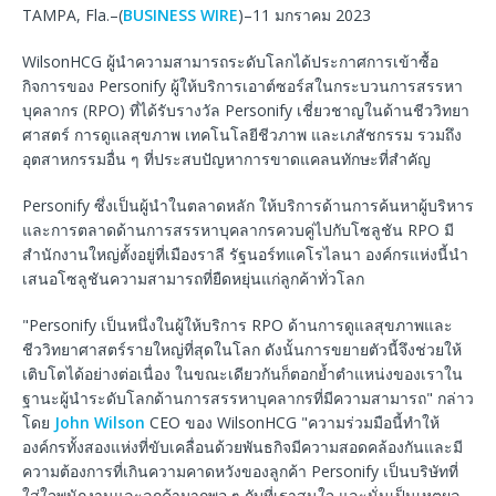
TAMPA, Fla.–(
BUSINESS WIRE
)–11 มกราคม 2023
WilsonHCG ผู้นำความสามารถระดับโลกได้ประกาศการเข้าซื้อ
กิจการของ Personify ผู้ให้บริการเอาต์ซอร์สในกระบวนการสรรหา
บุคลากร (RPO) ที่ได้รับรางวัล Personify เชี่ยวชาญในด้านชีววิทยา
ศาสตร์ การดูแลสุขภาพ เทคโนโลยีชีวภาพ และเภสัชกรรม รวมถึง
อุตสาหกรรมอื่น ๆ ที่ประสบปัญหาการขาดแคลนทักษะที่สำคัญ
Personify ซึ่งเป็นผู้นำในตลาดหลัก ให้บริการด้านการค้นหาผู้บริหาร
และการตลาดด้านการสรรหาบุคลากรควบคู่ไปกับโซลูชัน RPO มี
สำนักงานใหญ่ตั้งอยู่ที่เมืองราลี รัฐนอร์ทแคโรไลนา องค์กรแห่งนี้นำ
เสนอโซลูชันความสามารถที่ยืดหยุ่นแก่ลูกค้าทั่วโลก
"Personify เป็นหนึ่งในผู้ให้บริการ RPO ด้านการดูแลสุขภาพและ
ชีววิทยาศาสตร์รายใหญ่ที่สุดในโลก ดังนั้นการขยายตัวนี้จึงช่วยให้
เติบโตได้อย่างต่อเนื่อง ในขณะเดียวกันก็ตอกย้ำตำแหน่งของเราใน
ฐานะผู้นำระดับโลกด้านการสรรหาบุคลากรที่มีความสามารถ" กล่าว
โดย
John Wilson
CEO ของ WilsonHCG "ความร่วมมือนี้ทำให้
องค์กรทั้งสองแห่งที่ขับเคลื่อนด้วยพันธกิจมีความสอดคล้องกันและมี
ความต้องการที่เกินความคาดหวังของลูกค้า Personify เป็นบริษัทที่
ใส่ใจพนักงานและลูกค้ามากพอ ๆ กับที่เราสนใจ และนั่นเป็นเหตุผล