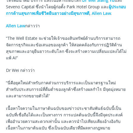
โทรคมนาคม บริการ และเนื้อหาระดับโลก
Dr Wei Siang Yu
และ
Seveno Capital ซึ่งนำโดยผู้ก่อตั้ง Park Hotel Group และ
ผู้ประกอบ
การด้านสุขภาพเพื่อชีวิตยืนยาวอย่างมีสุขภาพดี
,
Allen Law
.
Allen Law
กล่าวว่า
“The Well Estate จะช่วยให้เจ้าของสินทรัพย์ด้านบริการสามารถ
จัดการธุรกิจและข้อเสนอของลูกค้า ให้สอดคล้องกับการปฏิวัติด้าน
สุขภาพและอายุยืนยาวระดับโลก ซึ่งจะสร้างความเปลี่ยนแปลงได้ไม่
แพ้ AI”
Dr Wei กล่าวว่า
“นี่คือยุคใหม่สำหรับภาคส่วนการบริการและเป็นมาตรฐานใหม่
สำหรับประสบการณ์ที่ดื่มด่ำของลูกค้าซึ่งสร้างผลกำไร มีจุดมุ่งหมาย
และสามารถขยายตัวได้”
เนื้อหาใจความในภาษาต้นฉบับของข่าวประชาสัมพันธ์ฉบับนี้เป็น
ฉบับที่เชื่อถือได้และเป็นทางการ การแปลต้นฉบับนี้จึงมีจุดประสงค์
เพื่ออำนวยความสะดวกเท่านั้น และควรนำไปเทียบเคียงอ้างอิงกับ
เนื้อหาในภาษาต้นฉบับ ซึ่งเป็นฉบับเดียวที่มีผลทางกฎหมาย