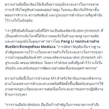
ความร่วมมือนี้สะท้อนให้เห็นถึงความมุ่งมั่นระยะยาวในการขยาย
การเข้าถึงโซลูชันส่วนผสมคุณภาพสูง ในขณะเดียวกันก็รักษาขั้น
ตอนการทำงาน ความสัมพันธ์ และรูปแบบการดำเนินงานที่ลูกค้ายัง
ไว้วางใจในปัจจุบัน
“
เรารู้สึกยินดีเป็นอย่างยิ่งที่ได้ร่วมเป็นพันธมิตรกับ dsm–firmenich ที่
เป็นองค์กรระดับโลกที่ได้รับการยอมรับในด้านมาตรฐานการผลิต
และความมุ่งมั่นในคุณภาพ”
กล่าวโดย
Peng Li รองประธานฝ่าย
พันธมิตรเชิงกลยุทธ์ของ Medisca
“การจัดหาวัตถุดิบเป็นรากฐาน
สำคัญของความไว้วางใจและความสำเร็จในระยะยาวในการปรุงยา
การนำกลุ่มผลิตภัณฑ์ API เกรดเภสัชกรรมของ dsm–firmenich เข้า
สู่ระบบนิเวศของ Medisca โดยเรากำลังขยายสิ่งที่ลูกค้าไว้วางใจใน
ปัจจุบัน และสนับสนุนการพัฒนาอย่างต่อเนื่องของอุตสาหกรรม
”
ความร่วมมือนี้เป็นการนำเสนอ API สำหรับวิตามินเกรดเภสัชกรรม
ผ่านโมเดลทางการค้าและทางเทคนิคที่จัดตั้งขึ้นเพื่อสนับสนุนการใช้
งานตามกฎระเบียบและความต่อเนื่องในระยะยาวของการปฏิบัติงาน
ด้านการปรุงยา
“
การร่วมมือกับ Medisca ถือเป็นก้าวสำคัญในการขยายการเข้าถึง