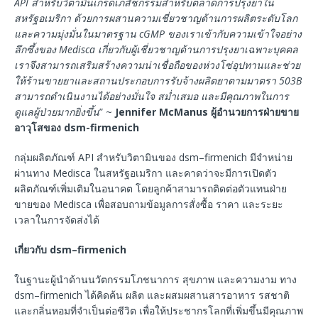
API สำหรับวิตามินเกรดเภสัชกรรมสำหรับตลาดการปรุงยาใน
สหรัฐอเมริกา ด้วยการผสานความเชี่ยวชาญด้านการผลิตระดับโลก
และความมุ่งมั่นในมาตรฐาน cGMP ของเราเข้ากับความเข้าใจอย่าง
ลึกซึ้งของ Medisca เกี่ยวกับผู้เชี่ยวชาญด้านการปรุงยาเฉพาะบุคคล
เราจึงสามารถเสริมสร้างความน่าเชื่อถือของห่วงโซ่อุปทานและช่วย
ให้ร้านขายยาและสถานประกอบการรับจ้างผลิตยาตามมาตรา 503B
สามารถดำเนินงานได้อย่างมั่นใจ สม่ำเสมอ และมีคุณภาพในการ
ดูแลผู้ป่วยมากยิ่งขึ้น
” ~
Jennifer McManus ผู้อำนวยการฝ่ายขาย
อาวุโสของ dsm-firmenich
กลุ่มผลิตภัณฑ์ API สำหรับวิตามินของ dsm–firmenich มีจำหน่าย
ผ่านทาง Medisca ในสหรัฐอเมริกา และคาดว่าจะมีการเปิดตัว
ผลิตภัณฑ์เพิ่มเติมในอนาคต โดยลูกค้าสามารถติดต่อตัวแทนฝ่าย
ขายของ Medisca เพื่อสอบถามข้อมูลการสั่งซื้อ ราคา และระยะ
เวลาในการจัดส่งได้
เกี่ยวกับ dsm–firmenich
ในฐานะผู้นำด้านนวัตกรรมโภชนาการ สุขภาพ และความงาม ทาง
dsm–firmenich ได้คิดค้น ผลิต และผสมผสานสารอาหาร รสชาติ
และกลิ่นหอมที่จำเป็นต่อชีวิต เพื่อให้ประชากรโลกที่เพิ่มขึ้นมีคุณภาพ