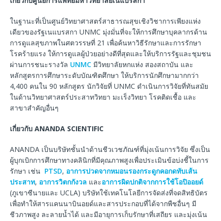
เกี่ยวกับศูนย์การแพทย์มหาวิทยาลัยเนแบรสกา
ในฐานะที่เป็นศูนย์วิทยาศาสตร์สาธารณสุขเชิงวิชาการเพียงแห่ง
เดียวของรัฐเนแบรสกา UNMC มุ่งมั่นที่จะให้การศึกษาบุคลากรด้าน
การดูแลสุขภาพในศตวรรษที่ 21 เพื่อค้นหาวิธีรักษาและการรักษา
โรคร้ายแรง ให้การดูแลผู้ป่วยอย่างดีที่สุดและให้บริการรัฐและชุมชน
ผ่านการชนะรางวัล
UNMC
มีวิทยาลัยหกแห่ง สองสถาบัน และ
หลักสูตรการศึกษาระดับบัณฑิตศึกษา ให้บริการนักศึกษามากกว่า
4,400 คนใน 90 หลักสูตร นักวิจัยที่ UNMC ดำเนินการวิจัยที่ทันสมัย
ในด้านวิทยาศาสตร์ประสาทวิทยา มะเร็งวิทยา โรคติดเชื้อ และ
สาขาสำคัญอื่นๆ
เกี่ยวกับ
ANANDA SCIENTIFIC
ANANDA เป็นบริษัทชั้นนำด้านชีวเวชภัณฑ์ที่มุ่งเน้นการวิจัย ซึ่งเป็น
ผู้บุกเบิกการศึกษาทางคลินิกที่มีคุณภาพสูงเพื่อประเมินข้อบ่งชี้ในการ
รักษา เช่น
PTSD
,
อาการปวดจากหมอนรองกระดูกคอกดทับเส้น
ประสาท
,
อาการวิตกกังวล
และ
อาการผิดปกติจากการใช้โอปิออยด์
(ภูเขาซีนายและ UCLA) บริษัทใช้เทคโนโลยีการจัดส่งที่จดสิทธิบัตร
เพื่อทำให้สารแคนนาบินอยด์และสารประกอบที่ได้จากพืชอื่นๆ มี
ชีวภาพสูง ละลายน้ำได้ และมีอายุการเก็บรักษาที่เสถียร และมุ่งเน้น