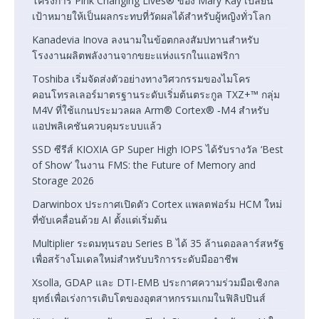
โครงการ Pink Changing Lives® ของ Mary Kay เปลี่ยน
เป้าหมายให้เป็นผลกระทบที่วัดผลได้สำหรับผู้หญิงทั่วโลก
Kanadevia Inova ลงนามในข้อตกลงสัมปทานสำหรับ
โรงงานผลิตพลังงานจากขยะแห่งแรกในแอฟริกา
Toshiba เริ่มจัดส่งตัวอย่างทางวิศวกรรมของไมโคร
คอนโทรลเลอร์มาตรฐานระดับเริ่มต้นตระกูล TXZ+™ กลุ่ม
M4V ที่ใช้แกนประมวลผล Arm® Cortex® ‑M4 สำหรับ
แอปพลิเคชันควบคุมระบบแล้ว
SSD ซีรีส์ KIOXIA GP Super High IOPS ได้รับรางวัล ‘Best
of Show’ ในงาน FMS: the Future of Memory and
Storage 2026
Darwinbox ประกาศเปิดตัว Cortex แพลตฟอร์ม HCM ใหม่
ที่ขับเคลื่อนด้วย AI ตั้งแต่เริ่มต้น
Multiplier ระดมทุนรอบ Series B ได้ 35 ล้านดอลลาร์สหรัฐ
เพื่อสร้างโมเดลใหม่สำหรับบริการระดับมืออาชีพ
Xsolla, GDAP และ DTI-EMB ประกาศความร่วมมือเชิงกล
ยุทธ์เพื่อเร่งการเติบโตของอุตสาหกรรมเกมในฟิลิปปินส์