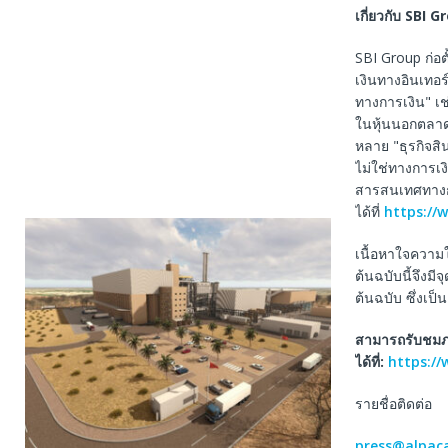
เกี่ยวกับ
SBI G
SBI Group ก่อตั
เงินทางอินเทอร
ทางการเงิน" เช
ในหุ้นนอกตลาด 
หลาย "ธุรกิจสิน
ไม่ใช่ทางการเง
สารสนเทศทางกา
ได้ที่
https://w
เนื้อหาใจความ
ต้นฉบับนี้จึงม
ต้นฉบับ ซึ่งเป
สามารถรับชมภา
ได้ที่
:
https:/
รายชื่อติดต่อ
press@alpac