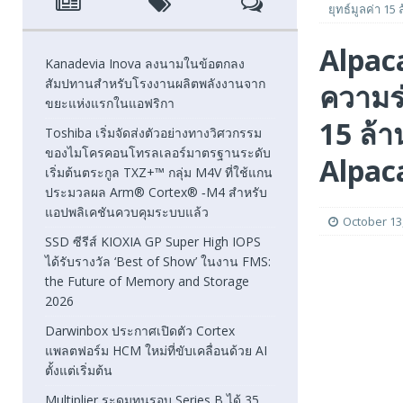
ยุทธ์มูลค่า 15
[ August 7, 2026 ]
SSD ซีรีส์ KIOXIA GP Super High IOPS
Alpaca
2026
FEATURED
Kanadevia Inova ลงนามในข้อตกลง
สัมปทานสำหรับโรงงานผลิตพลังงานจาก
ความร่
[ August 6, 2026 ]
Darwinbox ประกาศเปิดตัว Cortex แพลตฟ
ขยะแห่งแรกในแอฟริกา
[ August 6, 2026 ]
Multiplier ระดมทุนรอบ Series B ได้ 3
15 ล้า
Toshiba เริ่มจัดส่งตัวอย่างทางวิศวกรรม
ของไมโครคอนโทรลเลอร์มาตรฐานระดับ
FEATURED
Alpaca
เริ่มต้นตระกูล TXZ+™ กลุ่ม M4V ที่ใช้แกน
ประมวลผล Arm® Cortex® ‑M4 สำหรับ
แอปพลิเคชันควบคุมระบบแล้ว
October 13
SSD ซีรีส์ KIOXIA GP Super High IOPS
ได้รับรางวัล ‘Best of Show’ ในงาน FMS:
the Future of Memory and Storage
2026
Darwinbox ประกาศเปิดตัว Cortex
แพลตฟอร์ม HCM ใหม่ที่ขับเคลื่อนด้วย AI
ตั้งแต่เริ่มต้น
Multiplier ระดมทุนรอบ Series B ได้ 35