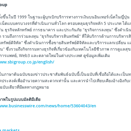
roup
้งขึ้นในปี 1999 ในฐานะผู้บุกเบิกบริการทางการเงินบนอินเทอร์เน็ตในญี่ปุ่น 
์เน็ตแบบครบวงจรที่ดำเนินงานทั่วโลก ครอบคลุมธุรกิจหลัก 5 ประเภท ได้แก่
่น ธุรกิจหลักทรัพย์ การธนาคาร และประกันภัย "ธุรกิจการลงทุน" ซึ่งดำเนิ
รวมถึงการร่วมลงทุน "ธุรกิจบริหารสินทรัพย์" ที่ให้บริการด้านการบริหารสิ
ทรัพย์ดิจิทัล" ซึ่งดำเนินการซื้อขายสินทรัพย์ดิจิทัลและบริการแลกเปลี่ยน และ
ิน" ซึ่งรวมถึงกิจกรรมทางธุรกิจที่เกี่ยวข้องกับเทคโนโลยีชีวภาพ การดูแลส
รแพทย์, Web3 และตลาดใหม่ในต่างประเทศ ดูข้อมูลเพิ่มเติม
ww.sbigroup.co.jp/english/
ในภาษาต้นฉบับของข่าวประชาสัมพันธ์ฉบับนี้เป็นฉบับที่เชื่อถือได้และเป็
ีจุดประสงค์เพื่ออำนวยความสะดวกเท่านั้น และควรนำไปเทียบเคียงอ้างอิงกับ
็นฉบับเดียวที่มีผลทางกฎหมาย
พในรูปแบบมัลติมีเดีย
/www.businesswire.com/news/home/53604043/en
a.markets