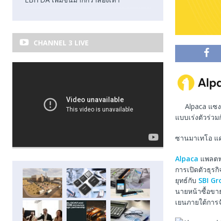
CHANNEL 3 LIVE
Alpaca แซง
แบบเร่งตัวร่วม
ซานมาเทโอ แคล
Alpaca
แพลตฟอร
การเปิดตัวธุรก
ยุทธ์กับ
SBI Gr
นายหน้าซื้อขาย
เยนภายใต้การ