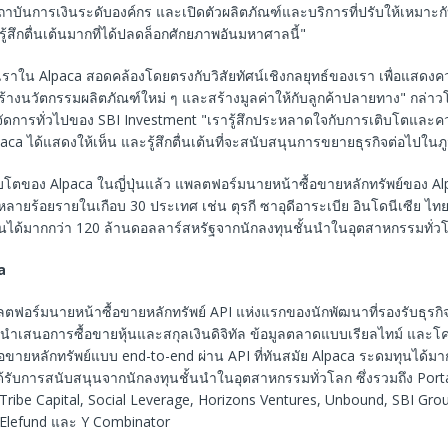
ถาบันการเงินระดับองค์กร และเปิดตัวผลิตภัณฑ์และบริการที่ปรับให้เหมาะ
รู้สึกตื่นเต้นมากที่ได้ปลดล็อกศักยภาพอันมหาศาลนี้"
าใน Alpaca สอดคล้องโดยตรงกับวิสัยทัศน์เชิงกลยุทธ์ของเรา เพื่อแสดงคว
ร้างนวัตกรรมผลิตภัณฑ์ใหม่ ๆ และสร้างมูลค่าให้กับลูกค้าปลายทาง" กล่า
จัดการทั่วไปของ SBI Investment "เรารู้สึกประหลาดใจกับการเติบโตและค
paca ได้แสดงให้เห็น และรู้สึกตื่นเต้นที่จะสนับสนุนการขยายธุรกิจต่อไปในภ
โตของ Alpaca ในญี่ปุ่นแล้ว แพลตฟอร์มนายหน้าซื้อขายหลักทรัพย์ของ Alp
หลายร้อยรายในเกือบ 30 ประเทศ เช่น ตุรกี ซาอุดีอาระเบีย อินโดนีเซีย ไทย
นได้มากกว่า 120 ล้านดอลลาร์สหรัฐจากนักลงทุนชั้นนำในอุตสาหกรรมทั่ว
a
ลตฟอร์มนายหน้าซื้อขายหลักทรัพย์ API แห่งแรกของนักพัฒนาที่รองรับธุรกิ
 นำเสนอการซื้อขายหุ้นและสกุลเงินดิจิทัล ข้อมูลตลาดแบบเรียลไทม์ และโ
อขายหลักทรัพย์แบบ end-to-end ผ่าน API ที่ทันสมัย Alpaca ระดมทุนได้มา
้รับการสนับสนุนจากนักลงทุนชั้นนำในอุตสาหกรรมทั่วโลก ซึ่งรวมถึง Port
 Tribe Capital, Social Leverage, Horizons Ventures, Unbound, SBI Grou
 Elefund และ Y Combinator