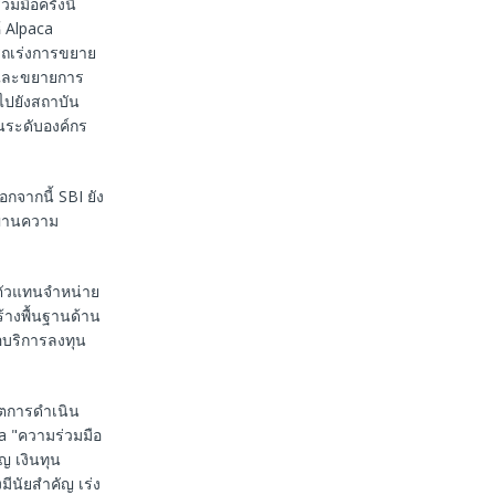
มมือครั้งนี้
้ Alpaca
ถเร่งการขยาย
จและขยายการ
งไปยังสถาบัน
นระดับองค์กร
กจากนี้ SBI ยัง
ผ่านความ
-ตัวแทนจำหน่าย
ร้างพื้นฐานด้าน
อบริการลงทุน
เขตการดำเนิน
a "ความร่วมมือ
ญ เงินทุน
ีนัยสำคัญ เร่ง