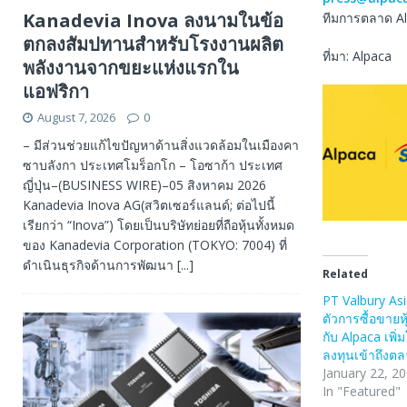
Kanadevia Inova ลงนามในข้อ
ทีมการตลาด A
ตกลงสัมปทานสำหรับโรงงานผลิต
ที่มา: Alpaca
พลังงานจากขยะแห่งแรกใน
แอฟริกา
August 7, 2026
0
– มีส่วนช่วยแก้ไขปัญหาด้านสิ่งแวดล้อมในเมืองคา
ซาบลังกา ประเทศโมร็อกโก – โอซาก้า ประเทศ
ญี่ปุ่น–(BUSINESS WIRE)–05 สิงหาคม 2026
Kanadevia Inova AG(สวิตเซอร์แลนด์; ต่อไปนี้
เรียกว่า “Inova”) โดยเป็นบริษัทย่อยที่ถือหุ้นทั้งหมด
ของ Kanadevia Corporation (TOKYO: 7004) ที่
ดำเนินธุรกิจด้านการพัฒนา
[...]
Related
PT Valbury Asi
ตัวการซื้อขายห
กับ Alpaca เพิ่
ลงทุนเข้าถึงตล
January 22, 2
In "Featured"