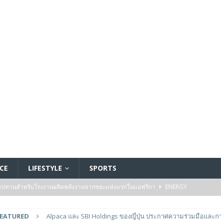
CE
LIFESTYLE
SPORTS
ัมปทานสำหรับโรงงานผลิตพลังงานจากขยะแห่งแรกในแอฟริกา
ENERGY
รรมของไมโครคอนโทรลเลอร์มาตรฐานระดับเริ่มต้นตระกูล TXZ+™ กลุ่ม M4V ที่ใช้
FEATURED
Alpaca และ SBI Holdings ของญี่ปุ่น ประกาศความร่วมมือและก
วบคุมระบบแล้ว
FEATURED