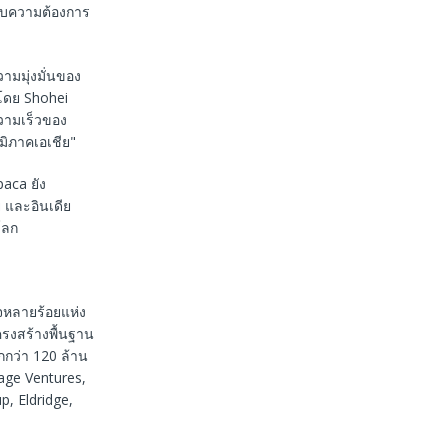
กับความต้องการ
ามมุ่งมั่นของ
วโดย Shohei
วามเร็วของ
ูมิภาคเอเชีย"
aca ยัง
 และอินเดีย
โลก
จหลายร้อยแห่ง
ครงสร้างพื้นฐาน
กกว่า 120 ล้าน
age Ventures,
p, Eldridge,