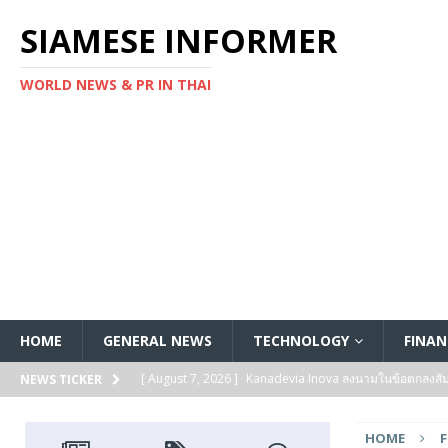
SIAMESE INFORMER
WORLD NEWS & PR IN THAI
HOME
GENERAL NEWS
TECHNOLOGY
FINAN
[ August 7, 2026 ]
Kanadevia Inova ลงนามในข้อตกลงส
NEWS TICKER
[ August 7, 2026 ]
Toshiba เริ่มจัดส่งตัวอย่างทางวิศวก
HOME
แกนประมวลผล Arm® Cortex® ‑M4 สำหรับแอปพลิเคชันค