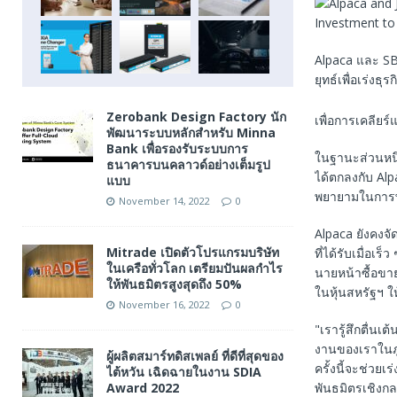
Alpaca และ SB
ยุทธ์เพื่อเร่งธ
Zerobank Design Factory นัก
เพื่อการเคลียร
พัฒนาระบบหลักสำหรับ Minna
Bank เพื่อรองรับระบบการ
ในฐานะส่วนหนึ่
ธนาคารบนคลาวด์อย่างเต็มรูป
ได้ตกลงกับ Al
แบบ
พยายามในการพั
November 14, 2022
0
Alpaca ยังคงจ
Mitrade เปิดตัวโปรแกรมบริษัท
ที่ได้รับเมื่อ
ในเครือทั่วโลก เตรียมปันผลกำไร
นายหน้าซื้อขาย
ให้พันธมิตรสูงสุดถึง 50%
ในหุ้นสหรัฐฯ ใ
November 16, 2022
0
"เรารู้สึกตื่น
งานของเราในภูม
ผู้ผลิตสมาร์ทดิสเพลย์ ที่ดีที่สุดของ
ครั้งนี้จะช่วย
ไต้หวัน เฉิดฉายในงาน SDIA
พันธมิตรเชิงกล
Award 2022