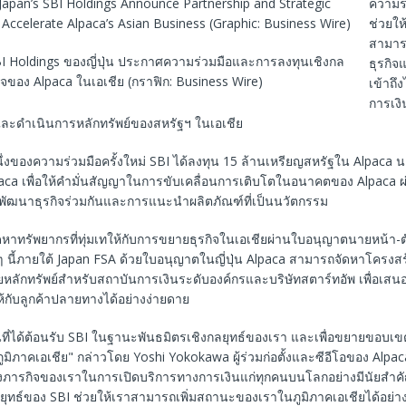
ความร่ว
ช่วยให
สามาร
I Holdings ของญี่ปุ่น ประกาศความร่วมมือและการลงทุนเชิงกล
ธุรกิ
ุรกิจของ Alpaca ในเอเชีย (กราฟิก: Business Wire)
เข้าถึ
การเงิ
์และดำเนินการหลักทรัพย์ของสหรัฐฯ ในเอเชีย
งของความร่วมมือครั้งใหม่ SBI ได้ลงทุน 15 ล้านเหรียญสหรัฐใน Alpaca นอ
paca เพื่อให้คำมั่นสัญญาในการขับเคลื่อนการเติบโตในอนาคตของ Alpaca 
ฒนาธุรกิจร่วมกันและการแนะนำผลิตภัณฑ์ที่เป็นนวัตกรรม
ัดหาทรัพยากรที่ทุ่มเทให้กับการขยายธุรกิจในเอเชียผ่านใบอนุญาตนายหน้า
เร็ว ๆ นี้ภายใต้ Japan FSA ด้วยใบอนุญาตในญี่ปุ่น Alpaca สามารถจัดหาโครงส
หลักทรัพย์สำหรับสถาบันการเงินระดับองค์กรและบริษัทสตาร์ทอัพ เพื่อเสน
ห้กับลูกค้าปลายทางได้อย่างง่ายดาย
เต้นที่ได้ต้อนรับ SBI ในฐานะพันธมิตรเชิงกลยุทธ์ของเรา และเพื่อขยายขอบ
ิภาคเอเชีย" กล่าวโดย Yoshi Yokokawa ผู้ร่วมก่อตั้งและซีอีโอของ Alpac
เร่งภารกิจของเราในการเปิดบริการทางการเงินแก่ทุกคนบนโลกอย่างมีนัยสำคั
ยุทธ์ของ SBI ช่วยให้เราสามารถเพิ่มสถานะของเราในภูมิภาคเอเชียได้อย่างม