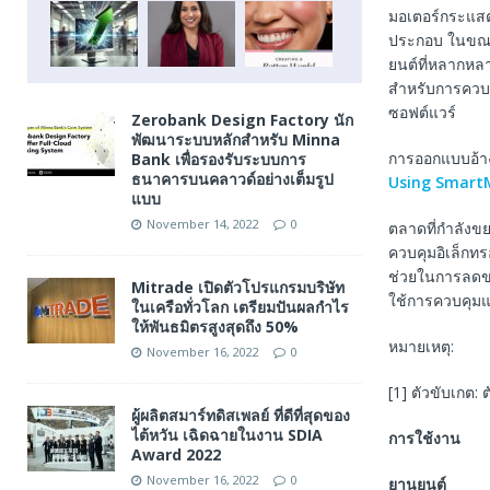
มอเตอร์กระแส
ประกอบ ในขณะเ
ยนต์ที่หลากหลา
สําหรับการคว
ซอฟต์แวร์
Zerobank Design Factory นัก
พัฒนาระบบหลักสำหรับ Minna
การออกแบบอ้า
Bank เพื่อรองรับระบบการ
ธนาคารบนคลาวด์อย่างเต็มรูป
Using Smar
แบบ
November 14, 2022
0
ตลาดที่กําลัง
ควบคุมอิเล็กทร
ช่วยในการลดขน
Mitrade เปิดตัวโปรแกรมบริษัท
ใช้การควบคุมแ
ในเครือทั่วโลก เตรียมปันผลกำไร
ให้พันธมิตรสูงสุดถึง 50%
หมายเหตุ:
November 16, 2022
0
[1] ตัวขับเกต:
ผู้ผลิตสมาร์ทดิสเพลย์ ที่ดีที่สุดของ
ไต้หวัน เฉิดฉายในงาน SDIA
การใช้งาน
Award 2022
November 16, 2022
0
ยานยนต์