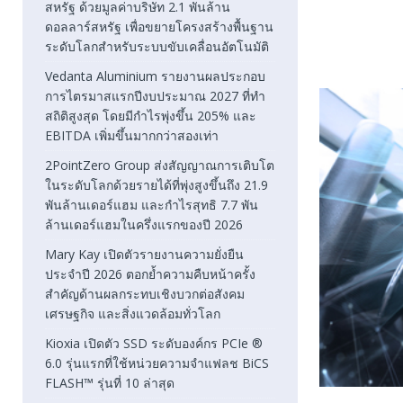
สหรัฐ ด้วยมูลค่าบริษัท 2.1 พันล้าน
ดอลลาร์สหรัฐ เพื่อขยายโครงสร้างพื้นฐาน
ระดับโลกสำหรับระบบขับเคลื่อนอัตโนมัติ
Vedanta Aluminium รายงานผลประกอบ
การไตรมาสแรกปีงบประมาณ 2027 ที่ทำ
สถิติสูงสุด โดยมีกำไรพุ่งขึ้น 205% และ
EBITDA เพิ่มขึ้นมากกว่าสองเท่า
2PointZero Group ส่งสัญญาณการเติบโต
ในระดับโลกด้วยรายได้ที่พุ่งสูงขึ้นถึง 21.9
พันล้านเดอร์แฮม และกำไรสุทธิ 7.7 พัน
ล้านเดอร์แฮมในครึ่งแรกของปี 2026
Mary Kay เปิดตัวรายงานความยั่งยืน
ประจำปี 2026 ตอกย้ำความคืบหน้าครั้ง
สำคัญด้านผลกระทบเชิงบวกต่อสังคม
เศรษฐกิจ และสิ่งแวดล้อมทั่วโลก
Kioxia เปิดตัว SSD ระดับองค์กร PCIe ®
6.0 รุ่นแรกที่ใช้หน่วยความจำแฟลช BiCS
FLASH™ รุ่นที่ 10 ล่าสุด