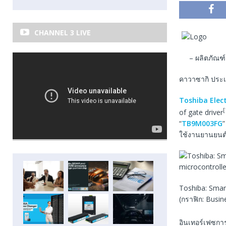
CHANNEL 3 LIVE
– ผลิตภัณฑ
คาวาซากิ ประเท
Toshiba Elec
[
of gate driver
“
TB9M003FG
”
ใช้งานยานยนต์ 
Toshiba: Smar
(กราฟิก: Busin
อินเทอร์เฟซการ