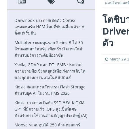
คอนโทรลเลอร์
[ August 6, 2026 ]
Xsolla, GDAP และ DTI-EMB ประกาศความ
โตชิบ
FEATURED
Darwinbox ประกาศเปิดตัว Cortex
แพลตฟอร์ม HCM ใหม่ที่ขับเคลื่อนด้วย AI
Drive
[ August 5, 2026 ]
Kioxia จัดแสดงนวัตกรรม Flash Stora
ตั้งแต่เริ่มต้น
[ August 5, 2026 ]
Kioxia ประกาศเปิดตัว SSD ซีรีส์ KIOXI
ตัว
Multiplier ระดมทุนรอบ Series B ได้ 35
ล้านดอลลาร์สหรัฐ เพื่อสร้างโมเดลใหม่
FEATURED
สำหรับบริการระดับมืออาชีพ
March 29, 
Xsolla, GDAP และ DTI-EMB ประกาศ
ความร่วมมือเชิงกลยุทธ์เพื่อเร่งการเติบโต
ของอุตสาหกรรมเกมในฟิลิปปินส์
Kioxia จัดแสดงนวัตกรรม Flash Storage
สำหรับยุค AI ในงาน FMS 2026
Kioxia ประกาศเปิดตัว SSD ซีรีส์ KIOXIA
GP1 ที่มีความเร็ว IOPS สูงเป็นพิเศษ
สำหรับการใช้งานด้านปัญญาประดิษฐ์ (AI)
Moove ระดมทุนได้ 250 ล้านดอลลาร์