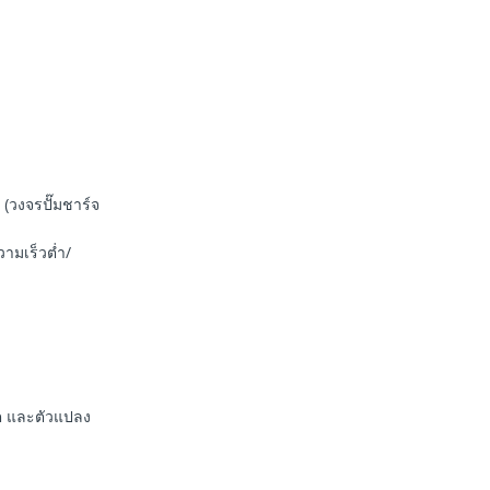
(วงจรปั๊มชาร์จ
ามเร็วต่ำ/
ต และตัวแปลง