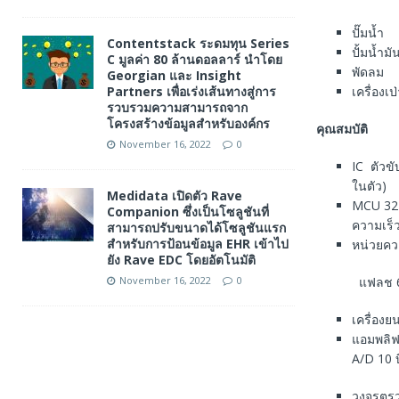
ปั๊มน้ำ
Contentstack ระดมทุน Series
ปั้มน้ำมั
C มูลค่า 80 ล้านดอลลาร์ นำโดย
พัดลม
Georgian และ Insight
เครื่องเ
Partners เพื่อเร่งเส้นทางสู่การ
รวบรวมความสามารถจาก
โครงสร้างข้อมูลสำหรับองค์กร
คุณสมบัติ
November 16, 2022
0
IC ตัวข
ในตัว)
Medidata เปิดตัว Rave
MCU 32 
Companion ซึ่งเป็นโซลูชันที่
ความเร็ว
สามารถปรับขนาดได้โซลูชันแรก
สำหรับการป้อนข้อมูล EHR เข้าไป
หน่วยคว
ยัง Rave EDC โดยอัตโนมัติ
แฟลช 6
November 16, 2022
0
เครื่องย
แอมพลิฟ
A/D 10 
วงจรตรว