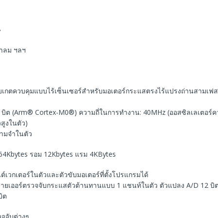
น
ป่าลม ฯลฯ
ับเกตควบคุมแบบไร้เซ็นเซอร์สําหรับมอเตอร์กระแสตรงไร้แปรงถ่านสามเฟส 
บิต (Arm® Cortex-M0®) ความถี่ในการทํางาน: 40MHz (ออสซิลเลเตอร์คว
สูงในตัว)
ามจําในตัว
4Kbytes รอม 12Kbytes แรม 4KBytes
นต์เวกเตอร์ในตัวและตัวขับมอเตอร์ที่ตั้งโปรแกรมได้
ายเออร์ตรวจจับกระแสตัวต้านทานแบบ 1 แชนท์ในตัว ตัวแปลง A/D 12 บิ
บิต
จจับต่างๆ