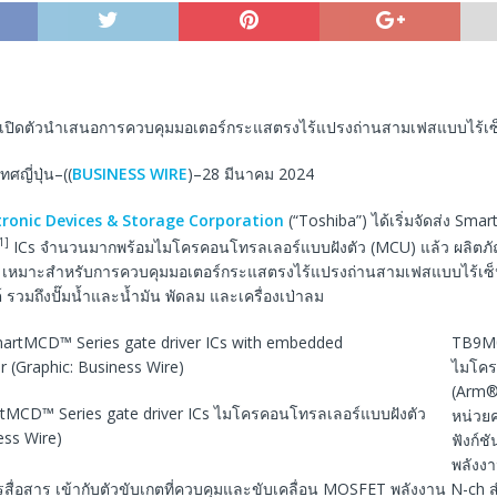
์เปิดตัวนำเสนอการควบคุมมอเตอร์กระแสตรงไร้แปรงถ่านสามเฟสแบบไร้เซ็
ศญี่ปุ่น–((
BUSINESS WIRE
)–28 มีนาคม 2024
tronic Devices & Storage Corporation
(“Toshiba”) ได้เริ่มจัดส่ง Sm
1]
ICs จํานวนมากพร้อมไมโครคอนโทรลเลอร์แบบฝังตัว (MCU) แล้ว ผลิตภ
 เหมาะสําหรับการควบคุมมอเตอร์กระแสตรงไร้แปรงถ่านสามเฟสแบบไร้เซ็
รวมถึงปั๊มน้ำและน้ำมัน พัดลม และเครื่องเป่าลม
TB9M
ไมโคร
(Arm®
tMCD™ Series gate driver ICs ไมโครคอนโทรลเลอร์แบบฝังตัว
หน่วย
ess Wire)
ฟังก์ช
พลังงา
สื่อสาร เข้ากับตัวขับเกตที่ควบคุมและขับเคลื่อน MOSFET พลังงาน N-ch ส