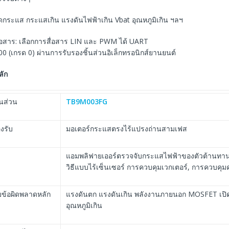
กัดกระแส กระแสเกิน แรงดันไฟฟ้าเกิน Vbat อุณหภูมิเกิน ฯลฯ
ื่อสาร: เลือกการสื่อสาร LIN และ PWM ได้ UART
 (เกรด 0) ผ่านการรับรองชิ้นส่วนอิเล็กทรอนิกส์ยานยนต์
ลัก
นส่วน
TB9M003FG
องรับ
มอเตอร์กระแสตรงไร้แปรงถ่านสามเฟส
แอมพลิฟายเออร์ตรวจจับกระแสไฟฟ้าของตัวต้านทาน
วิธีแบบไร้เซ็นเซอร์ การควบคุมเวกเตอร์, การควบคุมคลื
ข้อผิดพลาดหลัก
แรงดันตก แรงดันเกิน พลังงานภายนอก MOSFET เปิด
อุณหภูมิเกิน