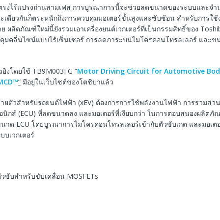
ตรงไร้แปรงถ่านสามเฟส การบูรณาการนี้จะช่วยลดขนาดของระบบและจํา
ดียวกันก็ตระหนักถึงการควบคุมมอเตอร์ขั้นสูงและซับซ้อน สําหรับการใช
ย ผลิตภัณฑ์ใหม่นี้ยังรวมเอาเครื่องยนต์เวกเตอร์ที่เป็นกรรมสิทธิ์ของ Toshi
บคุมคลื่นไซน์แบบไร้เซ็นเซอร์ การลดภาระบนไมโครคอนโทรลเลอร์ และ
งอิงโดยใช้ TB9M003FG “
Motor Driving Circuit for Automotive Bod
tMCD™
“
มีอยู่ในเว็บไซต์ของโตชิบาแล้ว
ขยายตัวสําหรับรถยนต์ไฟฟ้า (xEV) ต้องการการใช้พลังงานไฟฟ้า การรวมส่ว
อนิกส์ (ECU) ที่ลดขนาดลง และมอเตอร์ที่เงียบกว่า ในการตอบสนองผลิตภัณฑ์
าด ECU โดยบูรณาการไมโครคอนโทรลเลอร์เข้ากับตัวขับเกต และมอเตอร์ท
บบเวกเตอร์
 ตัวขับสำหรับขับเคลื่อน MOSFETs