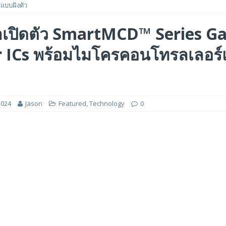
แบบฝังตัว
ร่วมมือเชิงกลยุทธ์เพื่อเร่งการเติบโตของอุตสาหกรรมเกมในฟิลิปปินส์
าเปิดตัว SmartMCD™ Series G
r ICs พร้อมไมโครคอนโทรลเลอร์
ge สำหรับยุค AI ในงาน FMS 2026
FEATURED
A GP1 ที่มีความเร็ว IOPS สูงเป็นพิเศษสำหรับการใช้งานด้านปัญญาประดิษฐ์ (AI)
2024
Jason
Featured
,
Technology
0