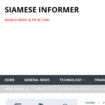
SIAMESE INFORMER
WORLD NEWS & PR IN THAI
HOME
GENERAL NEWS
TECHNOLOGY
FINAN
[ August 6, 2026 ]
Darwinbox ประกาศเปิดตัว Cortex แพลตฟ
NEWS TICKER
[ August 6, 2026 ]
Multiplier ระดมทุนรอบ Series B ได้ 3
HOME
FEATURED